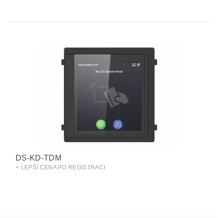
DS-KD-TDM
+ LEPŠÍ CENA PO REGISTRACI