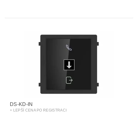
DS-KD-IN
+ LEPŠÍ CENA PO REGISTRACI