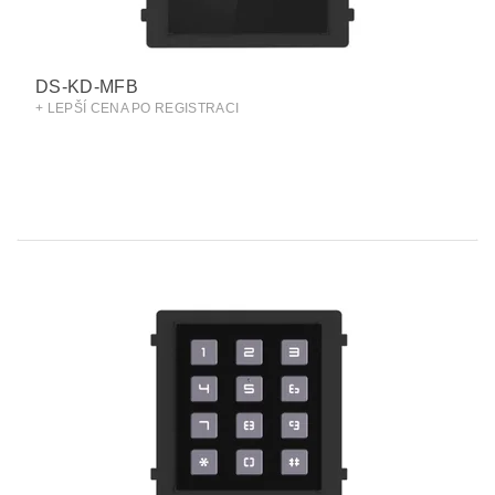
DS-KD-MFB
+ LEPŠÍ CENA PO REGISTRACI