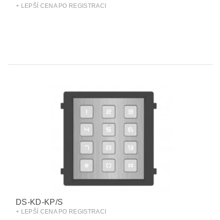
+ LEPŠÍ CENA PO REGISTRACI
DS-KD-KP/S
+ LEPŠÍ CENA PO REGISTRACI