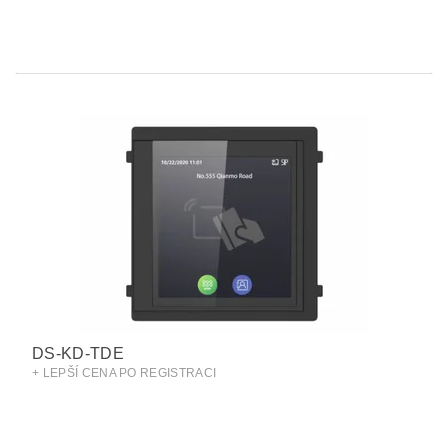
DS-KD-TDE
+ LEPŠÍ CENA PO REGISTRACI