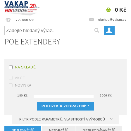
0 Kč
obchod@vakap.cz
722 008 555
POE EXTENDERY
NA SKLADĚ
AKCE
NOVINKA
180
Kč
2066
Kč
POLOŽEK K ZOBRAZENÍ:
7
FILTR PODLE PARAMETRŮ, VLASTNOSTÍ A VÝROBCŮ
NEJLEVNĚJŠÍ
NEJDRAŽŠÍ
NEJPRODÁVANĚJŠÍ