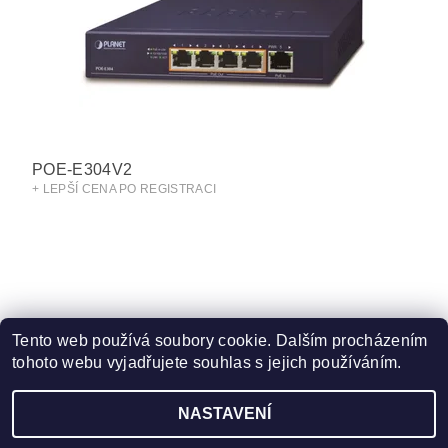
POE-E304V2
+ LEPŠÍ CENA PO REGISTRACI
Tento web používá soubory cookie. Dalším procházením
tohoto webu vyjadřujete souhlas s jejich používáním.
Obchodní podmínky
|
Ochrana osobních údajů
NASTAVENÍ
2026 ©
eshop.VAKAP.cz
, všechna práva vyhrazena