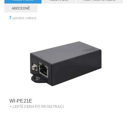
ABECEDNĚ
7
položek celkem
WI-PE21E
+ LEPŠÍ CENA PO REGISTRACI