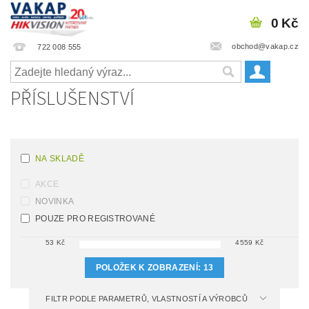
0 Kč
obchod@vakap.cz
722 008 555
PŘÍSLUŠENSTVÍ
NA SKLADĚ
AKCE
NOVINKA
POUZE PRO REGISTROVANÉ
53
Kč
4559
Kč
POLOŽEK K ZOBRAZENÍ:
13
FILTR PODLE PARAMETRŮ, VLASTNOSTÍ A VÝROBCŮ