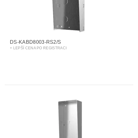
DS-KABD8003-RS2/S
+ LEPŠÍ CENA PO REGISTRACI