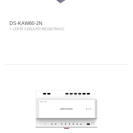
DS-KAW60-2N
+ LEPŠÍ CENA PO REGISTRACI