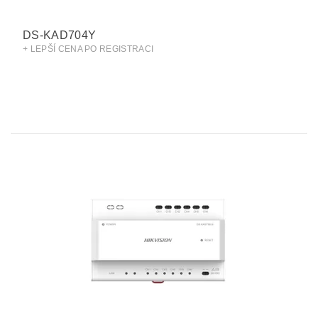
DS-KAD704Y
+ LEPŠÍ CENA PO REGISTRACI