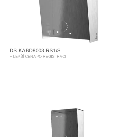
DS-KABD8003-RS1/S
+ LEPŠÍ CENA PO REGISTRACI