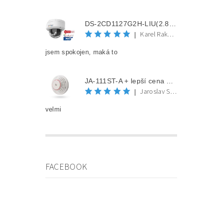
DS-2CD1127G2H-LIU(2.8mm) + lepší cena po registraci
Karel Rakovec
|
jsem spokojen, maká to
JA-111ST-A + lepší cena po registraci
Jaroslav Spěváček
|
velmi
FACEBOOK