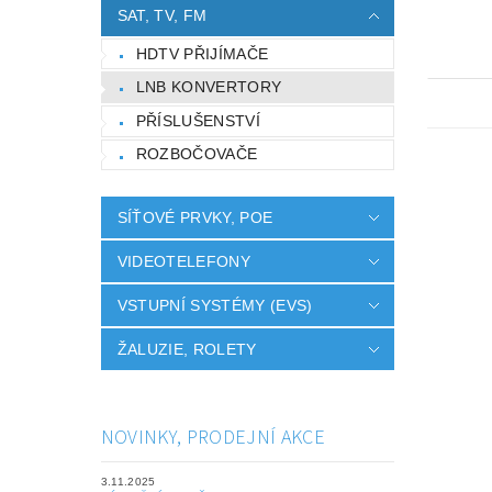
SAT, TV, FM
HDTV PŘIJÍMAČE
LNB KONVERTORY
PŘÍSLUŠENSTVÍ
ROZBOČOVAČE
SÍŤOVÉ PRVKY, POE
VIDEOTELEFONY
VSTUPNÍ SYSTÉMY (EVS)
ŽALUZIE, ROLETY
NOVINKY, PRODEJNÍ AKCE
3.11.2025