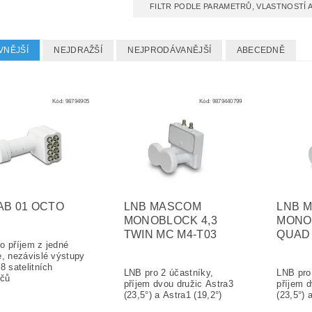
FILTR PODLE PARAMETRŮ, VLASTNOSTÍ
VNĚJŠÍ
NEJDRAŽŠÍ
NEJPRODÁVANĚJŠÍ
ABECEDNĚ
Kód:
98794905
Kód:
9879440799
AB 01 OCTO
LNB MASCOM
LNB 
MONOBLOCK 4,3
MONO
TWIN MC M4-T03
QUAD