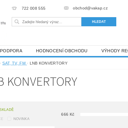
obchod@vakap.cz
722 008 555
PODPORA
HODNOCENÍ OBCHODU
VÝHODY RE
SAT, TV, FM
LNB KONVERTORY
B KONVERTORY
 SKLADĚ
666
Kč
CE
NOVINKA