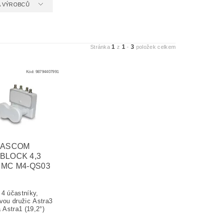
 A VÝROBCŮ
1
1
3
Stránka
z
-
položek celkem
Kód:
98794407991
MASCOM
BLOCK 4,3
 MC M4-QS03