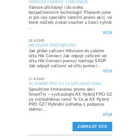
VÁNOČNÍ ODMĚNY S HIKVISION
Vánoce přicházejí i do světa
bezpečnostních technologií! Připravili jsme
si pro vás speciální vánoční promo akci, ve
které můžete získat voucher a šanci vyhrát
...
více
22.9.2025
HIKVISION VIDEONÁVODY
Jak přidat zařízení Hikvision do vašeho
účtu Hik Connect Jak odpojit zařízení od
účtu Hik-Connect pomocí nástroje SADP
Jak odpojit zařízení od účtu pomocí...
více
17.8.2025
AX HYBRID PRO G2 ZA SPECIÁLNÍ CENU
Spouštíme limitovanou promo akci
SmartTry – vyzkoušejte AX Hybrid PRO G2
za zvýhodněnou cenu! 🔧 Co je AX Hybrid
PRO G2? Hybridní ústředna s podporou
sběrnic...
více
ZOBRAZIT VÍCE