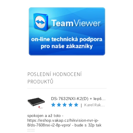
POSLEDNÍ HODNOCENÍ
PRODUKTŮ
DS-7632NXI-K2(D) + lepší cena po registraci
Karel Rakovec
|
spokojen a až toto -
https://eshop.vakap.cz/hikvision-nvr-ip-
8/ds-7608nxi-i2-8p-vpro/ - bude s 32p tak
::::::