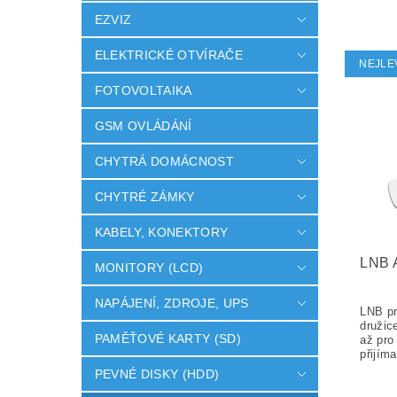
EZVIZ
ELEKTRICKÉ OTVÍRAČE
NEJLE
FOTOVOLTAIKA
GSM OVLÁDÁNÍ
CHYTRÁ DOMÁCNOST
CHYTRÉ ZÁMKY
KABELY, KONEKTORY
LNB 
MONITORY (LCD)
NAPÁJENÍ, ZDROJE, UPS
PAMĚŤOVÉ KARTY (SD)
PEVNÉ DISKY (HDD)