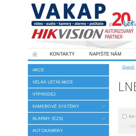
KONTAKTY
NAPIŠTE NÁM
SLOVNÍK POJMŮ
VELKOOBCHOD
Domů
AKCE
LN
VELKÁ LETNÍ AKCE
VÝPRODEJ
KAMEROVÉ SYSTÉMY
NA
ALARMY (EZS)
AK
AUTOKAMERY