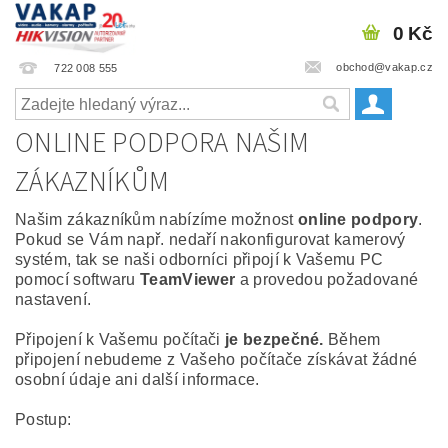
0 Kč
obchod@vakap.cz
722 008 555
ONLINE PODPORA NAŠIM
ZÁKAZNÍKŮM
Našim zákazníkům nabízíme možnost
online podpory
.
Pokud se Vám např. nedaří nakonfigurovat kamerový
systém, tak se naši odborníci připojí k Vašemu PC
pomocí softwaru
TeamViewer
a provedou požadované
nastavení.
Připojení k Vašemu počítači
je bezpečné.
Během
připojení nebudeme z Vašeho počítače získávat žádné
osobní údaje ani další informace.
Postup: