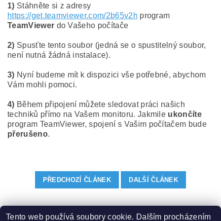
1)
Stáhněte si z adresy
https://get.teamviewer.com/2b65v2h
program
TeamViewer
do Vašeho počítače
2)
Spusťte tento soubor (jedná se o spustitelný soubor,
není nutná žádná instalace).
3)
Nyní budeme mít k dispozici vše potřebné, abychom
Vám mohli pomoci.
4)
Během připojení můžete sledovat práci našich
techniků přímo na Vašem monitoru. Jakmile
ukončíte
program TeamViewer, spojení s Vašim počítačem bude
přerušeno
.
PŘEDCHOZÍ ČLÁNEK
DALŠÍ ČLÁNEK
Tento web používá soubory cookie. Dalším procházením