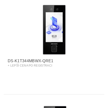
DS-K1T344MBWX-QRE1
+ LEPŠÍ CENA PO REGISTRACI