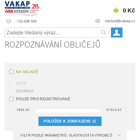
0 Kč
obchod@vakap.cz
722 008 555
ROZPOZNÁVÁNÍ OBLIČEJŮ
NA SKLADĚ
AKCE
NOVINKA
POUZE PRO REGISTROVANÉ
7885
Kč
67516
Kč
POLOŽEK K ZOBRAZENÍ:
11
FILTR PODLE PARAMETRŮ, VLASTNOSTÍ A VÝROBCŮ