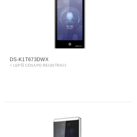
DS-K1T673DWX
+ LEPŠÍ CENA PO REGISTRACI