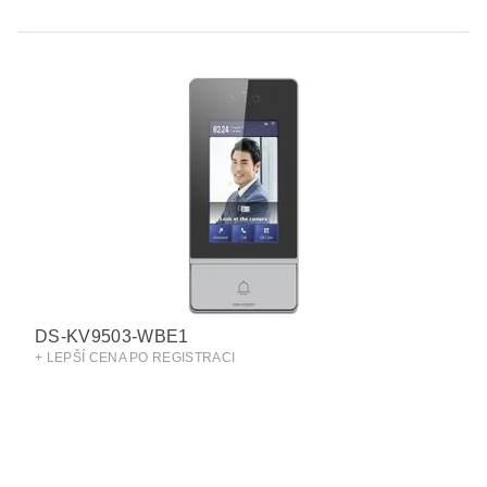
DS-KV9503-WBE1
+ LEPŠÍ CENA PO REGISTRACI