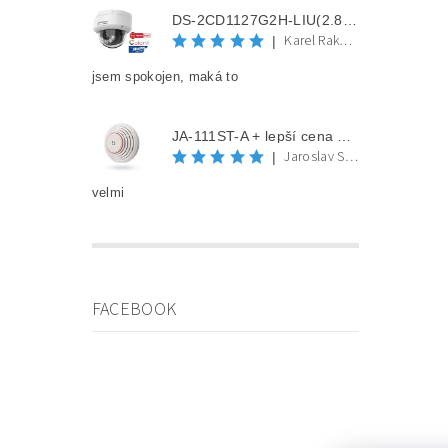
DS-2CD1127G2H-LIU(2.8mm) + lepší cena po registraci
Karel Rakovec
|
jsem spokojen, maká to
JA-111ST-A + lepší cena po registraci
Jaroslav Spěváček
|
velmi
FACEBOOK