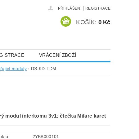
|
PŘIHLÁŠENÍ
REGISTRACE
KOŠÍK:
0 Kč
GISTRACE
VRÁCENÍ ZBOŽÍ
řující moduly
DS-KD-TDM
ý modul interkomu 3v1; čtečka Mifare karet
uktu
2YBB000101