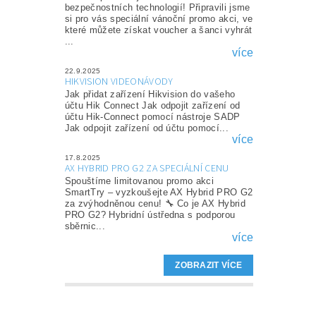
bezpečnostních technologií! Připravili jsme
si pro vás speciální vánoční promo akci, ve
které můžete získat voucher a šanci vyhrát
...
více
22.9.2025
HIKVISION VIDEONÁVODY
Jak přidat zařízení Hikvision do vašeho
účtu Hik Connect Jak odpojit zařízení od
účtu Hik-Connect pomocí nástroje SADP
Jak odpojit zařízení od účtu pomocí...
více
17.8.2025
AX HYBRID PRO G2 ZA SPECIÁLNÍ CENU
Spouštíme limitovanou promo akci
SmartTry – vyzkoušejte AX Hybrid PRO G2
za zvýhodněnou cenu! 🔧 Co je AX Hybrid
PRO G2? Hybridní ústředna s podporou
sběrnic...
více
ZOBRAZIT VÍCE