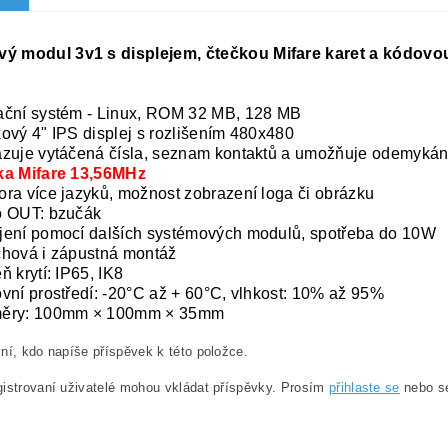
ý modul 3v1 s displejem, čtečkou Mifare karet a kódovou 
.
ční systém - Linux, ROM 32 MB, 128 MB
ový 4" IPS displej s rozlišením 480x480
zuje vytáčená čísla, seznam kontaktů a umožňuje
odemykání
ka Mifare 13,56MHz
ra více jazyků, možnost zobrazení loga či obrázku
o OUT: bzučák
ení pomocí dalších systémových modulů, spotřeba do 10W
hová i zápustná montáž
ň krytí: IP65, IK8
vní prostředí: -20°C až + 60°C, vlhkost: 10% až 95%
ěry: 100mm × 100mm × 35mm
ní, kdo napíše příspěvek k této položce.
istrovaní uživatelé mohou vkládat příspěvky. Prosím
přihlaste se
nebo 