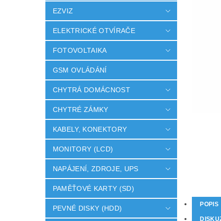
EZVIZ
ELEKTRICKÉ OTVÍRAČE
FOTOVOLTAIKA
GSM OVLÁDÁNÍ
CHYTRÁ DOMÁCNOST
CHYTRÉ ZÁMKY
KABELY, KONEKTORY
MONITORY (LCD)
NAPÁJENÍ, ZDROJE, UPS
PAMĚŤOVÉ KARTY (SD)
POPIS
PEVNÉ DISKY (HDD)
DISKU