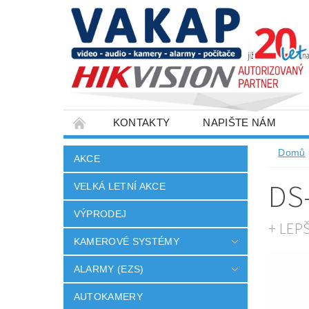
KONTAKTY
NAPIŠTE NÁM
SLOVNÍK POJMŮ
VELKOOBCHOD
Domů
AKCE
DS
VELKÁ LETNÍ AKCE
VÝPRODEJ
+ LEP
KAMEROVÉ SYSTÉMY
ALARMY (EZS)
AUTOKAMERY