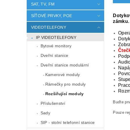
SAT, TV, FM
Dotykov
SÍŤOVÉ PRVKY, POE
zámku
VIDEOTELEFONY
Opera
IP VIDEOTELEFONY
Dotyk
Zobra
Bytové monitory
Čteč
Dveřní stanice
Podpo
Audi
Dveřní stanice modulární
Napáj
Povrc
Kamerové moduly
Stupe
Rámečky pro moduly
Praco
Rozm
Rozšiřující moduly
Buďte prv
Příslušenství
Pouze reg
Sady
SIP - stolní telefonní stanice