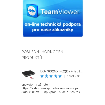
POSLEDNÍ HODNOCENÍ
PRODUKTŮ
DS-7632NXI-K2(D) + lepší cena po registraci
Karel Rakovec
|
spokojen a až toto -
https://eshop.vakap.cz/hikvision-nvr-ip-
8/ds-7608nxi-i2-8p-vpro/ - bude s 32p tak
::::::