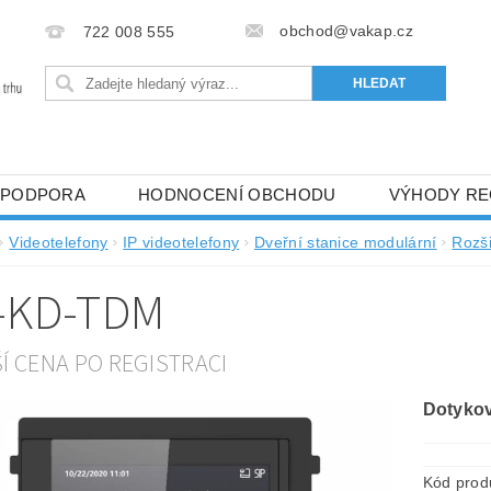
obchod@vakap.cz
722 008 555
PODPORA
HODNOCENÍ OBCHODU
VÝHODY RE
Videotelefony
IP videotelefony
Dveřní stanice modulární
Rozši
-KD-TDM
ŠÍ CENA PO REGISTRACI
Dotykov
Kód prod