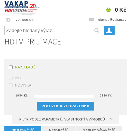
0 Kč
obchod@vakap.cz
722 008 555
HDTV PŘIJÍMAČE
NA SKLADĚ
AKCE
NOVINKA
1054
Kč
9380
Kč
POLOŽEK K ZOBRAZENÍ:
8
FILTR PODLE PARAMETRŮ, VLASTNOSTÍ A VÝROBCŮ
NEJLEVNĚJŠÍ
NEJDRAŽŠÍ
NEJPRODÁVANĚJŠÍ