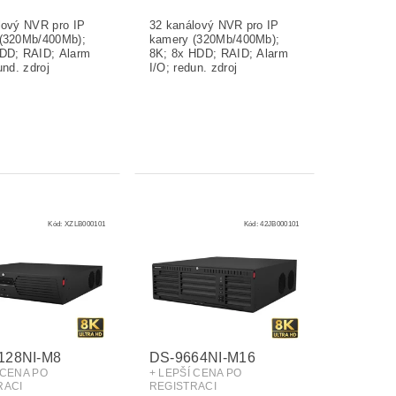
Kód:
XZLB000101
Kód:
42JB000101
128NI-M8
DS-9664NI-M16
 CENA PO
+ LEPŠÍ CENA PO
RACI
REGISTRACI