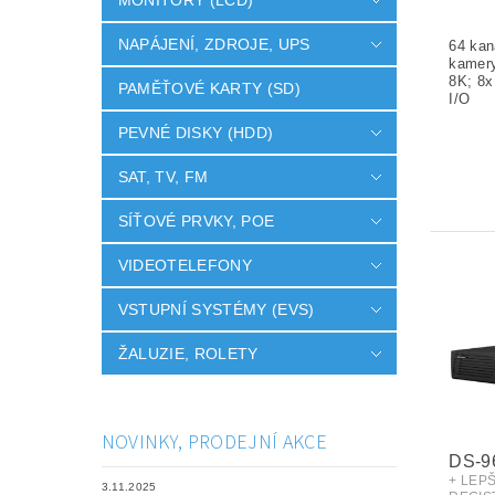
MONITORY (LCD)
NAPÁJENÍ, ZDROJE, UPS
PAMĚŤOVÉ KARTY (SD)
PEVNÉ DISKY (HDD)
SAT, TV, FM
SÍŤOVÉ PRVKY, POE
VIDEOTELEFONY
VSTUPNÍ SYSTÉMY (EVS)
ŽALUZIE, ROLETY
NOVINKY, PRODEJNÍ AKCE
DS-9
+ LEP
3.11.2025