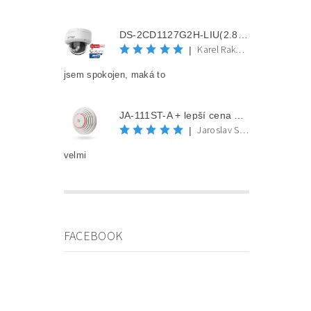
DS-2CD1127G2H-LIU(2.8mm) + lepší cena po registraci
Karel Rakovec
|
jsem spokojen, maká to
JA-111ST-A + lepší cena po registraci
Jaroslav Spěváček
|
velmi
FACEBOOK