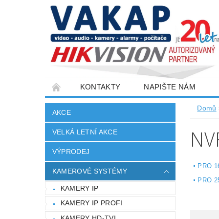
KONTAKTY
NAPIŠTE NÁM
SLOVNÍK POJMŮ
VELKOOBCHOD
Domů
AKCE
NV
VELKÁ LETNÍ AKCE
VÝPRODEJ
PRO 1
KAMEROVÉ SYSTÉMY
PRO 2
KAMERY IP
KAMERY IP PROFI
KAMERY HD-TVI