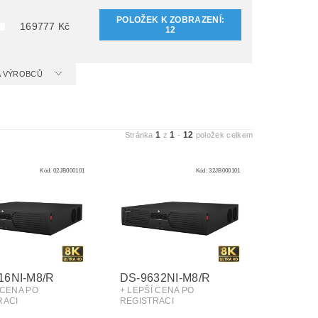
POLOŽEK K ZOBRAZENÍ:
169777
Kč
12
 A VÝROBCŮ
1
1
12
Stránka
z
-
položek celkem
Kód:
02JB000101
Kód:
32JB000101
16NI-M8/R
DS-9632NI-M8/R
 CENA PO
+ LEPŠÍ CENA PO
RACI
REGISTRACI