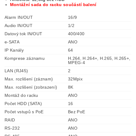
Montážní sada do racku součástí balení
Alarm IN/OUT
16/9
Audio IN/OUT
1/2
Datový tok IN/OUT
400/400
e-SATA
ANO
IP Kanály
64
Komprese záznamu
H.264, H.264+, H.265, H.265+,
MPEG-4
LAN (RJ45)
2
Max. rozlišení (záznam)
32Mpix
Max. rozlišení (zobrazení)
8K
Montáž do racku
ANO
Počet HDD (SATA)
16
Počet vstupů s PoE
Bez PoE
RAID
ANO
RS-232
ANO