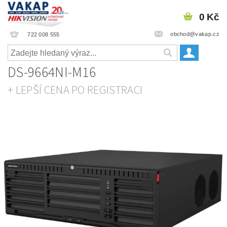
0 Kč
obchod@vakap.cz
722 008 555
DS-9664NI-M16
+ LEPŠÍ CENA PO REGISTRACI