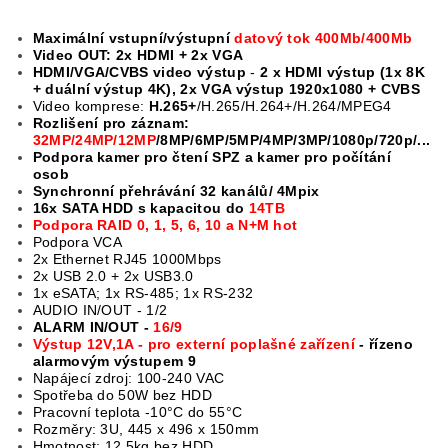
Maximální vstupní/výstupní
datový tok 400Mb/400Mb
Video OUT: 2x HDMI + 2x VGA
HDMI/VGA/CVBS video výstup
-
2 x HDMI výstup (1x 8K
+ duální výstup 4K), 2x VGA výstup 1920x1080 + CVBS
Video komprese:
H.265+
/H.265/H.264+/H.264/MPEG4
Rozlišení pro záznam:
32MP/24MP/12MP
/8MP/6MP/5MP/4MP/3MP/1080p/720p/...
Podpora kamer pro čtení SPZ a kamer pro počítání
osob
Synchronní přehrávání 32 kanálů/ 4Mpix
16x SATA HDD s kapacitou do
14TB
Podpora RAID 0, 1, 5, 6, 10 a N+M hot
Podpora VCA
2x Ethernet RJ45 1000Mbps
2x USB 2.0 + 2x USB3.0
1x eSATA; 1x RS-485; 1x RS-232
AUDIO IN/OUT - 1/2
ALARM IN/OUT -
16/9
Výstup 12V,1A - pro externí poplašné zařízení
- řízeno
alarmovým výstupem 9
Napájecí zdroj: 100-240 VAC
Spotřeba do 50W bez HDD
Pracovní teplota -10°C do 55°C
Rozměry: 3U, 445 x 496 x 150mm
Hmotnost: 12,5kg bez HDD