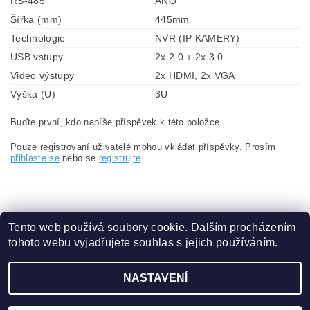
RS-485
ANO
Šířka (mm)
445mm
Technologie
NVR (IP KAMERY)
USB vstupy
2x 2.0 + 2x 3.0
Video výstupy
2x HDMI, 2x VGA
Výška (U)
3U
Buďte první, kdo napíše příspěvek k této položce.
Pouze registrovaní uživatelé mohou vkládat příspěvky. Prosím
přihlaste se
nebo se
registrujte
.
Tento web používá soubory cookie. Dalším procházením
tohoto webu vyjadřujete souhlas s jejich používáním.
Obchodní podmínky
|
Ochrana osobních údajů
NASTAVENÍ
2026 ©
eshop.VAKAP.cz
, všechna práva vyhrazena