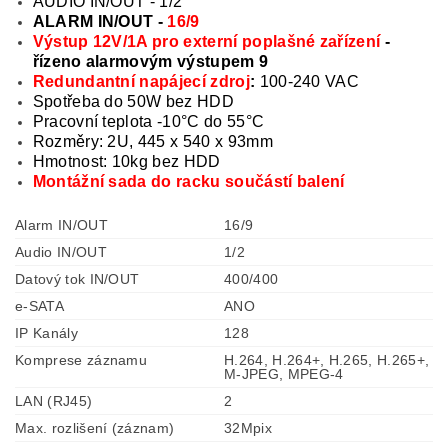
AUDIO IN/OUT - 1/2
ALARM IN/OUT -
16/9
Výstup 12V/1A pro externí poplašné zařízení
-
řízeno alarmovým výstupem 9
Redundantní napájecí zdroj
:
100-240 VAC
Spotřeba do 50W bez HDD
Pracovní teplota -10°C do 55°C
Rozměry: 2U, 445 x 540 x 93mm
Hmotnost: 10kg bez HDD
Montážní sada do racku součástí balení
Alarm IN/OUT
16/9
Audio IN/OUT
1/2
Datový tok IN/OUT
400/400
e-SATA
ANO
IP Kanály
128
Komprese záznamu
H.264, H.264+, H.265, H.265+,
M-JPEG, MPEG-4
LAN (RJ45)
2
Max. rozlišení (záznam)
32Mpix