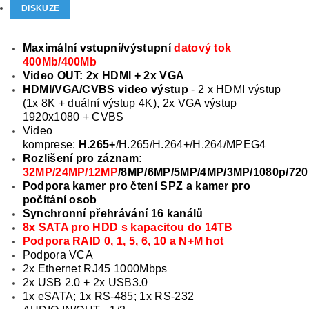
DISKUZE
Maximální vstupní/výstupní
datový tok
400Mb/400Mb
Video OUT: 2x HDMI + 2x VGA
HDMI/VGA/CVBS video výstup
- 2 x HDMI výstup
(1x 8K + duální výstup 4K), 2x VGA výstup
1920x1080 + CVBS
Video
komprese:
H.265+
/H.265/H.264+/H.264/MPEG4
Rozlišení pro záznam:
32MP/24MP/12MP
/8MP/6MP/5MP/4MP/3MP/1080p/720p
Podpora kamer pro čtení SPZ a kamer pro
počítání osob
Synchronní přehrávání 16 kanálů
8x SATA pro HDD s kapacitou do 14TB
Podpora RAID 0, 1, 5, 6, 10 a N+M hot
Podpora VCA
2x Ethernet RJ45 1000Mbps
2x USB 2.0 + 2x USB3.0
1x eSATA; 1x RS-485; 1x RS-232