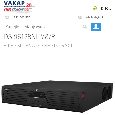
0 Kč
obchod@vakap.cz
722 008 555
DS-96128NI-M8/R
+ LEPŠÍ CENA PO REGISTRACI