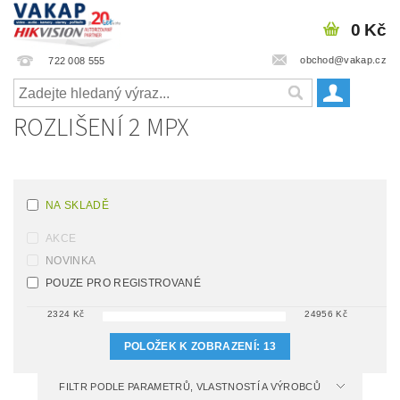
0 Kč
obchod@vakap.cz
722 008 555
ROZLIŠENÍ 2 MPX
NA SKLADĚ
AKCE
NOVINKA
POUZE PRO REGISTROVANÉ
2324
Kč
24956
Kč
POLOŽEK K ZOBRAZENÍ:
13
FILTR PODLE PARAMETRŮ, VLASTNOSTÍ A VÝROBCŮ