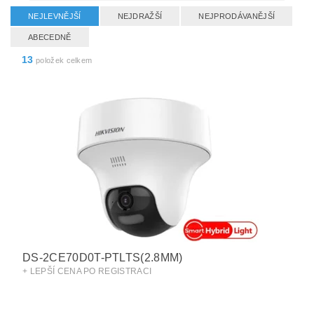
NEJLEVNĚJŠÍ
NEJDRAŽŠÍ
NEJPRODÁVANĚJŠÍ
ABECEDNĚ
13
položek celkem
DS-2CE70D0T-PTLTS(2.8MM)
+ LEPŠÍ CENA PO REGISTRACI