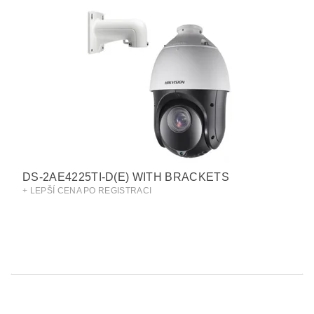
DS-2AE4225TI-D(E) WITH BRACKETS
+ LEPŠÍ CENA PO REGISTRACI