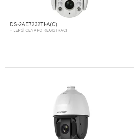
DS-2AE7232TI-A(C)
+ LEPŠÍ CENA PO REGISTRACI