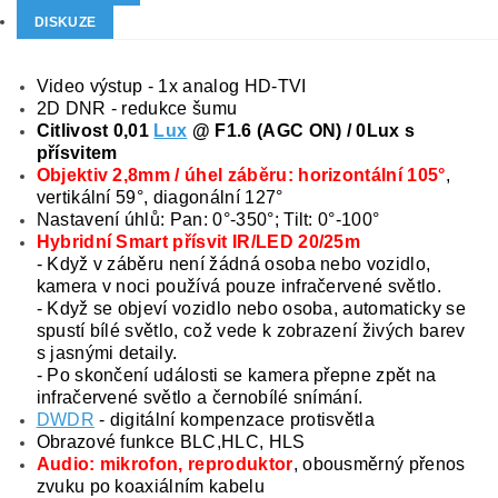
DISKUZE
Video výstup - 1x analog HD-TVI
2D DNR - redukce šumu
Citlivost 0,01
Lux
@ F1.6 (AGC ON) / 0Lux s
přísvitem
Objektiv 2,8mm / úhel záběru: horizontální 105°
,
vertikální 59°, diagonální 127°
Nastavení úhlů: Pan: 0°-350°; Tilt: 0°-100°
Hybridní Smart přísvit IR/LED 20/25m
- Když v záběru není žádná osoba nebo vozidlo,
kamera v noci používá pouze infračervené světlo.
- Když se objeví vozidlo nebo osoba, automaticky se
spustí bílé světlo, což vede k zobrazení živých barev
s jasnými detaily.
- Po skončení události se kamera přepne zpět na
infračervené světlo a černobílé snímání.
DWDR
- digitální kompenzace protisvětla
Obrazové funkce BLC,HLC, HLS
Audio: mikrofon, reproduktor
, obousměrný přenos
zvuku po koaxiálním kabelu