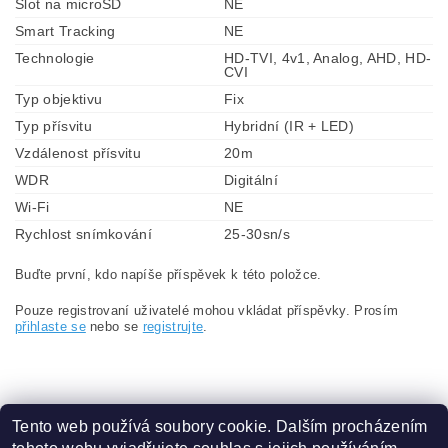
Slot na microSD
NE
Smart Tracking
NE
Technologie
HD-TVI, 4v1, Analog, AHD, HD-
CVI
Typ objektivu
Fix
Typ přísvitu
Hybridní (IR + LED)
Vzdálenost přísvitu
20m
WDR
Digitální
Wi-Fi
NE
Rychlost snímkování
25-30sn/s
Buďte první, kdo napíše příspěvek k této položce.
Pouze registrovaní uživatelé mohou vkládat příspěvky. Prosím
přihlaste se
nebo se
registrujte
.
Tento web používá soubory cookie. Dalším procházením