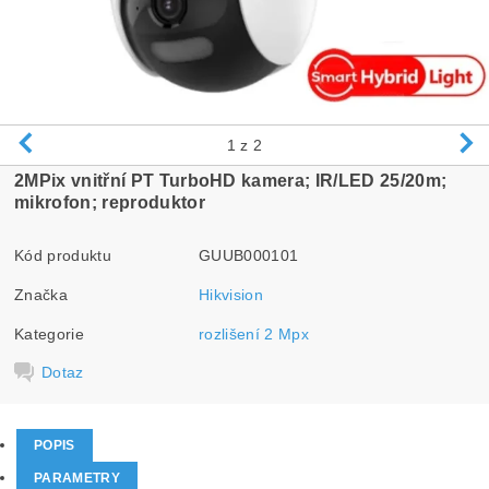
1
z 2
2MPix v
nitřní PT TurboHD kamera; IR/LED 25/20m;
mikrofon; reproduktor
Kód produktu
GUUB000101
Značka
Hikvision
Kategorie
rozlišení 2 Mpx
Dotaz
POPIS
PARAMETRY