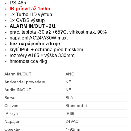
RS-485
IR přísvit až 150m
1x Turbo HD výstup
1x CVBS výstup
ALARM IN/OUT - 2/1
prac. teplota -30 až +65?C, vlhkost max. 90%
napájení AC24V/30W max.
bez napájecího zdroje
krytí IP66 + ochrana před bleskem
rozměry ø185 × výška 330mm;
hmotnost cca 4kg
Alarm IN/OUT
ANO
Antivandal provedení
NE
Audio IN/OUT
NE
Barva
Bílá
Citlivost
Standardní
IP krytí
IP66
Napájení
24VAC
Objektiv
4-92mm