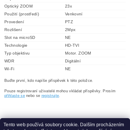
Optický ZOOM
23x
Použití (prostředí)
Venkovní
Provedení
PTZ
Rozlišení
2Mpx
Slot na microSD
NE
Technologie
HD-TVI
Typ objektivu
Motor. ZOOM
WDR
Digitální
Wi-Fi
NE
Buďte první, kdo napíše příspěvek k této položce.
Pouze registrovaní uživatelé mohou vkládat příspěvky. Prosím
přihlaste se
nebo se
registrujte
.
Tento web používá soubory cookie. Dalším procházením