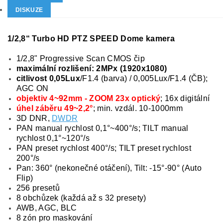
DISKUZE
1/2,8“ Turbo HD PTZ SPEED Dome kamera
1/2,8" Progressive Scan CMOS čip
maximální rozlišení: 2MPx (1920x1080)
citlivost 0,05Lux
/F1.4 (barva) / 0,005Lux/F1.4 (ČB);
AGC ON
objektiv 4~92mm - ZOOM 23x optický
; 16x digitální
úhel záběru 49~2,2°
; min. vzdál. 10-1000mm
3D DNR,
DWDR
PAN manual rychlost 0,1°~400°/s; TILT manual
rychlost 0,1°~120°/s
PAN preset rychlost 400°/s; TILT preset rychlost
200°/s
Pan: 360° (nekonečné otáčení), Tilt: -15°-90° (Auto
Flip)
256 presetů
8 obchůzek (každá až s 32 presety)
AWB, AGC, BLC
8 zón pro maskování