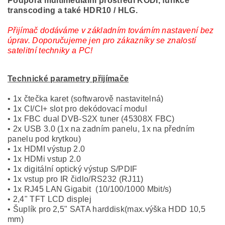
Podpora multimediální prostředí KODI, funkce
transcoding a také HDR10 / HLG.
Přijímač dodáváme v základním továrním nastavení bez
úprav. Doporučujeme jen pro zákazníky se znalostí
satelitní techniky a PC!
Technické parametry přijímače
• 1x čtečka karet (softwarově nastavitelná)
• 1x CI/CI+ slot pro dekódovací modul
• 1x FBC dual DVB-S2X tuner (45308X FBC)
• 2x USB 3.0 (1x na zadním panelu, 1x na předním
panelu pod krytkou)
• 1x HDMI výstup 2.0
• 1x HDMi vstup 2.0
• 1x digitální optický výstup S/PDIF
• 1x vstup pro IR čidlo/RS232 (RJ11)
• 1x RJ45 LAN Gigabit (10/100/1000 Mbit/s)
• 2,4" TFT LCD displej
• Šuplík pro 2,5" SATA harddisk(max.výška HDD 10,5
mm)