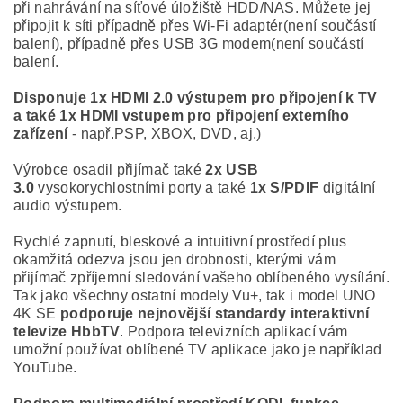
při nahrávání na síťové úložiště HDD/NAS. Můžete jej
připojit k síti případně přes Wi-Fi adaptér(není součástí
balení), případně přes USB 3G modem(není součástí
balení.
Disponuje 1x HDMI 2.0 výstupem pro připojení k TV
a také 1x HDMI vstupem pro připojení externího
zařízení
- např.PSP, XBOX, DVD, aj.)
Výrobce osadil přijímač také
2x USB
3.0
vysokorychlostními porty a také
1x S/PDIF
digitální
audio výstupem.
Rychlé zapnutí, bleskové a intuitivní prostředí plus
okamžitá odezva jsou jen drobnosti, kterými vám
přijímač zpříjemní sledování vašeho oblíbeného vysílání.
Tak jako všechny ostatní modely Vu+, tak i model UNO
4K SE
podporuje nejnovější standardy interaktivní
televize HbbTV
. Podpora televizních aplikací vám
umožní používat oblíbené TV aplikace jako je například
YouTube.