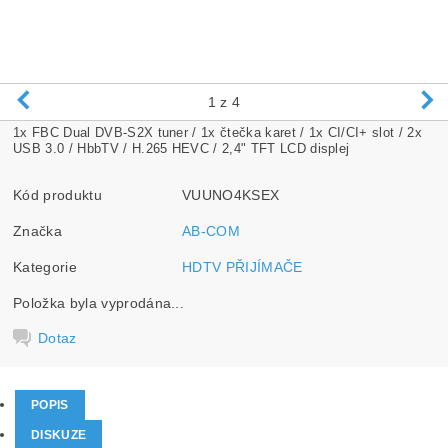
1
z 4
1x FBC Dual DVB-S2X tuner / 1x čtečka karet / 1x CI/CI+ slot / 2x
USB 3.0 / HbbTV / H.265 HEVC / 2,4" TFT LCD displej
Kód produktu
VUUNO4KSEX
Značka
AB-COM
Kategorie
HDTV PŘIJÍMAČE
Položka byla vyprodána...
Dotaz
POPIS
DISKUZE