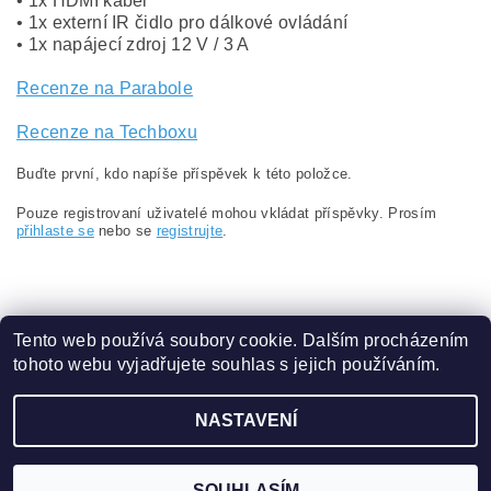
• 1x HDMI kabel
• 1x externí IR čidlo pro dálkové ovládání
• 1x napájecí zdroj 12 V / 3 A
Recenze na Parabole
Recenze na Techboxu
Buďte první, kdo napíše příspěvek k této položce.
Pouze registrovaní uživatelé mohou vkládat příspěvky. Prosím
přihlaste se
nebo se
registrujte
.
Tento web používá soubory cookie. Dalším procházením
tohoto webu vyjadřujete souhlas s jejich používáním.
Obchodní podmínky
|
Ochrana osobních údajů
NASTAVENÍ
2026 ©
eshop.VAKAP.cz
, všechna práva vyhrazena
Vytvořil Shoptet
SOUHLASÍM