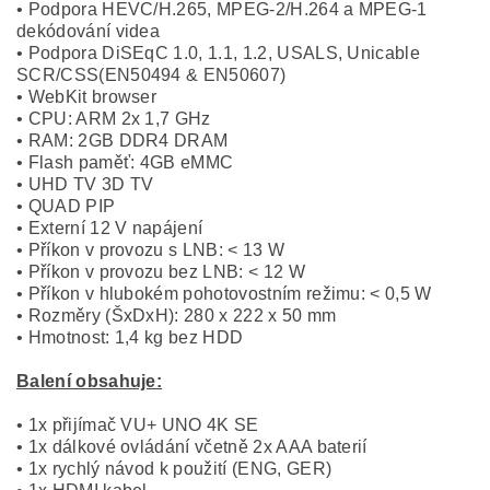
• Podpora HEVC/H.265, MPEG-2/H.264 a MPEG-1
dekódování videa
• Podpora DiSEqC 1.0, 1.1, 1.2, USALS, Unicable
SCR/CSS(EN50494 & EN50607)
• WebKit browser
• CPU: ARM 2x 1,7 GHz
• RAM: 2GB DDR4 DRAM
• Flash paměť: 4GB eMMC
• UHD TV 3D TV
• QUAD PIP
• Externí 12 V napájení
• Příkon v provozu s LNB: < 13 W
• Příkon v provozu bez LNB: < 12 W
• Příkon v hlubokém pohotovostním režimu: < 0,5 W
• Rozměry (ŠxDxH): 280 x 222 x 50 mm
• Hmotnost: 1,4 kg bez HDD
Balení obsahuje:
• 1x přijímač VU+ UNO 4K SE
• 1x dálkové ovládání včetně 2x AAA baterií
• 1x rychlý návod k použití (ENG, GER)