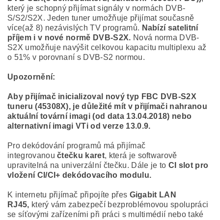
který je schopný přijímat signály v normách DVB-
S/S2/S2X. Jeden tuner umožňuje přijímat současně
více(až 8) nezávislých TV programů.
Nabízí satelitní
příjem i v nové normě DVB-S2X.
Nová norma DVB-
S2X umožňuje navýšit celkovou kapacitu multiplexu až
o 51% v porovnaní s DVB-S2 normou.
Upozornění:
Aby přijímač inicializoval nový typ FBC DVB-S2X
tuneru (45308X), je důležité mít v přijímači nahranou
aktuální tovární imagi (od data 13.04.2018) nebo
alternativní imagi VTi od verze 13.0.9.
Pro dekódování programů má přijímač
integrovanou
čtečku karet
, která je softwarově
upravitelná na univerzální čtečku. Dále je to
CI slot pro
vložení CI/CI+ dekódovacího modulu.
K internetu přijímač připojíte přes
Gigabit LAN
RJ45,
který vám zabezpečí bezproblémovou spolupráci
se síťovými zařízeními při práci s multimédií nebo také