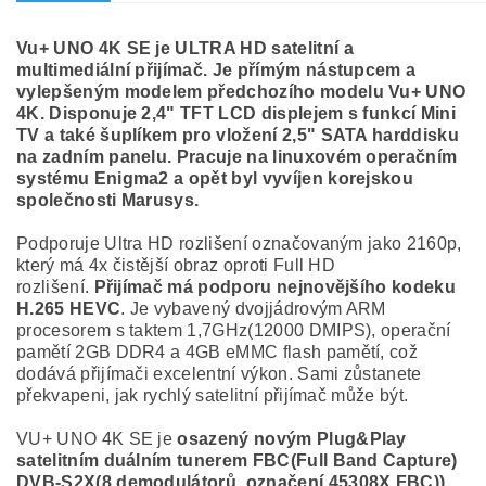
Vu+ UNO 4K SE je ULTRA HD satelitní a
multimediální přijímač. Je přímým nástupcem a
vylepšeným modelem předchozího modelu Vu+ UNO
4K. Disponuje 2,4" TFT LCD displejem s funkcí Mini
TV a také šuplíkem pro vložení 2,5" SATA harddisku
na zadním panelu. Pracuje na linuxovém operačním
systému Enigma2 a opět byl vyvíjen korejskou
společnosti Marusys.
Podporuje Ultra HD rozlišení označovaným jako 2160p,
který má 4x čistější obraz oproti Full HD
rozlišení.
Přijímač má podporu nejnovějšího kodeku
H.265 HEVC
. Je vybavený dvojjádrovým ARM
procesorem s taktem 1,7GHz(12000 DMIPS), operační
pamětí 2GB DDR4 a 4GB eMMC flash pamětí, což
dodává přijímači excelentní výkon. Sami zůstanete
překvapeni, jak rychlý satelitní přijímač může být.
VU+ UNO 4K SE je
osazený novým Plug&Play
satelitním duálním tunerem FBC(Full Band Capture)
DVB-S2X(8 demodulátorů, označení 45308X FBC))
,