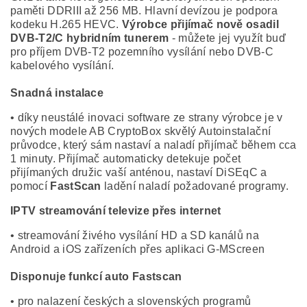
paměti DDRIII až 256 MB. Hlavní devízou je podpora
kodeku H.265 HEVC.
Výrobce přijímač nově osadil
DVB-T2/C hybridním tunerem
- můžete jej využít buď
pro příjem DVB-T2 pozemního vysílání nebo DVB-C
kabelového vysílání.
Snadná instalace
• díky neustálé inovaci software ze strany výrobce je v
nových modele AB CryptoBox skvělý Autoinstalační
průvodce, který sám nastaví a naladí přijímač během cca
1 minuty. Přijímač automaticky detekuje počet
přijímaných družic vaší anténou, nastaví DiSEqC a
pomocí
FastScan
ladění naladí požadované programy.
IPTV streamování televize přes internet
• streamování živého vysílání HD a SD kanálů na
Android a iOS zařízeních přes aplikaci G-MScreen
Disponuje funkcí auto Fastscan
• pro nalazení českých a slovenských programů