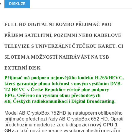
DISKUZE
FULL HD DIGITÁLNÍ KOMBO PŘIJÍMAČ PRO
PŘÍJEM SATELITNÍ, POZEMNÍ NEBO KABELOVÉ
TELEVIZE S UNIVERZÁLNÍ ČTEČKOU KARET, CI
SLOTEM A MOŽNOSTÍ NAHRÁVÁNÍ NA USB
EXTERNÍ DISK.
Přijímač má podporu nejnovějšího kodeku H.265/HEVC,
který garantuje plnou fukčnost s novým vysíláním DVB-
T2 HEVC v České Republice včetně plné podpory
EPG
. Ověřeno na vysílání obou přechodových
sítí, Českých radiokomunikací i Digital Broadcasting.
Model AB CryptoBox 752HD je nástupcem oblíbeného
přijímače předchozí řady AB CryptoBox 652 HD. Oproti
předchozímu modelu je zde k dispozici
nový CPU 1
GHz
a také nová generace vysokorychlostní operační