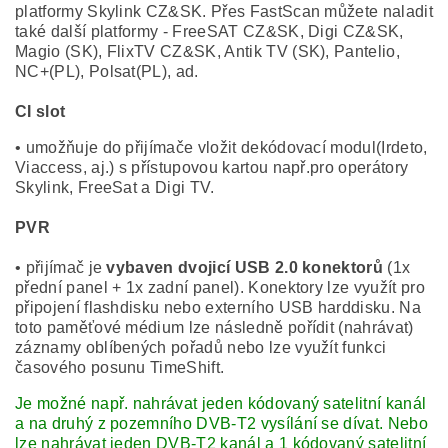
platformy Skylink CZ&SK. Přes FastScan můžete naladit
také další platformy - FreeSAT CZ&SK, Digi CZ&SK,
Magio (SK), FlixTV CZ&SK, Antik TV (SK), Pantelio,
NC+(PL), Polsat(PL), ad.
CI slot
• umožňuje do přijímače vložit dekódovací modul(Irdeto,
Viaccess, aj.) s přístupovou kartou např.pro operátory
Skylink, FreeSat a Digi TV.
PVR
• přijímač je
vybaven dvojicí USB 2.0 konektorů
(1x
přední panel + 1x zadní panel). Konektory lze využít pro
připojení flashdisku nebo externího USB harddisku. Na
toto paměťové médium lze následně pořídit (nahrávat)
záznamy oblíbených pořadů nebo lze využít funkci
časového posunu TimeShift.
Je možné např. nahrávat jeden kódovaný satelitní kanál
a na druhý z pozemního DVB-T2 vysílání se dívat. Nebo
lze nahrávat jeden DVB-T2 kanál a 1 kódovaný satelitní