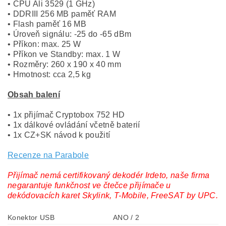
• CPU Ali 3529 (1 GHz)
• DDRIII 256 MB paměť RAM
• Flash paměť 16 MB
• Úroveň signálu: -25 do -65 dBm
• Příkon: max. 25 W
• Příkon ve Standby: max. 1 W
• Rozměry: 260 x 190 x 40 mm
• Hmotnost: cca 2,5 kg
Obsah balení
• 1x přijímač Cryptobox 752 HD
• 1x dálkové ovládání včetně baterií
• 1x CZ+SK návod k použití
Recenze na Parabole
Přijímač nemá certifikovaný dekodér Irdeto, naše firma
negarantuje funkčnost ve čtečce přijímače u
dekódovacích karet Skylink, T-Mobile, FreeSAT by UPC.
Konektor USB
ANO / 2