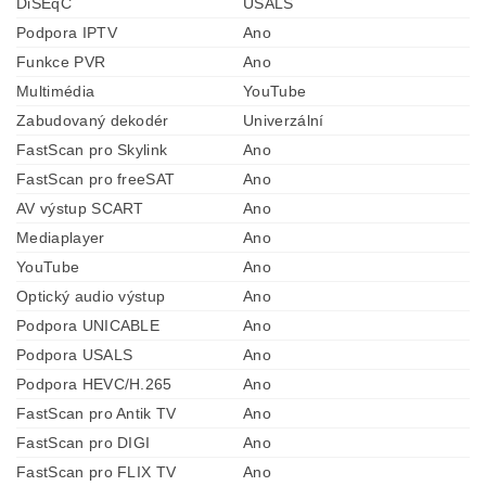
DiSEqC
USALS
Podpora IPTV
Ano
Funkce PVR
Ano
Multimédia
YouTube
Zabudovaný dekodér
Univerzální
FastScan pro Skylink
Ano
FastScan pro freeSAT
Ano
AV výstup SCART
Ano
Mediaplayer
Ano
YouTube
Ano
Optický audio výstup
Ano
Podpora UNICABLE
Ano
Podpora USALS
Ano
Podpora HEVC/H.265
Ano
FastScan pro Antik TV
Ano
FastScan pro DIGI
Ano
FastScan pro FLIX TV
Ano