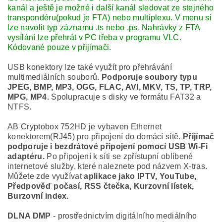
kanál a ještě je možné i další kanál sledovat ze stejného
transpondéru(pokud je FTA) nebo multiplexu. V menu si
lze navolit typ záznamu .ts nebo .ps. Nahrávky z FTA
vysílání lze přehrát v PC třeba v programu VLC.
Kódované pouze v přijímači.
USB konektory lze také využít pro přehrávání
multimediálních souborů.
Podporuje soubory typu
JPEG, BMP, MP3, OGG, FLAC, AVI, MKV, TS, TP, TRP,
MPG, MP4.
Spolupracuje s disky ve formátu FAT32 a
NTFS.
AB Cryptobox 752HD je vybaven Ethernet
konektorem(RJ45) pro připojení do domácí sítě.
Přijímač
podporuje i bezdrátové připojení pomocí USB Wi-Fi
adaptéru.
Po připojení k síti se zpřístupní oblíbené
internetové služby, které naleznete pod názvem X-tras.
Můžete zde využívat
aplikace jako IPTV, YouTube,
Předpověď počasí, RSS čtečka, Kurzovní lístek,
Burzovní index.
DLNA DMP
- prostřednictvím digitálního mediálního