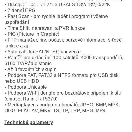
• DiseqC: 1.0/1.1/1.2/1.3 USALS 13V/18V, 0/22K
• 7 denní EPG
• Fast Scan - pro rychlé ladění programů včetně
uspořádání
• Time Shift, nahrávání a PVR funkce
• PIG (Picture in Graphic)
• FTP manažer, hry, počasí, burzové informace, síťové
funkce a aj.
• Automatická PAL/NTSC konverze
• Paměť pro ukládání: 100 satelitů, 4000 transpondérů,
6100 TV/Rádio stanic
• Až 8 favoritních skupin
• Podpora FAT, FAT32 a NTFS formátu pro USB disk
nebo USB HDD
• Podpora Unicable
• Podpora Wi-Fi dongle pro bezdrátové připojení k síti
(chipset Ralink RT5370)
• Mediaplayer s podporou formátů: JPEG, BMP, MP3,
OGG, FLAC AV, MKV, TS, TP, TRP, MPG, MP4
Technické parametry