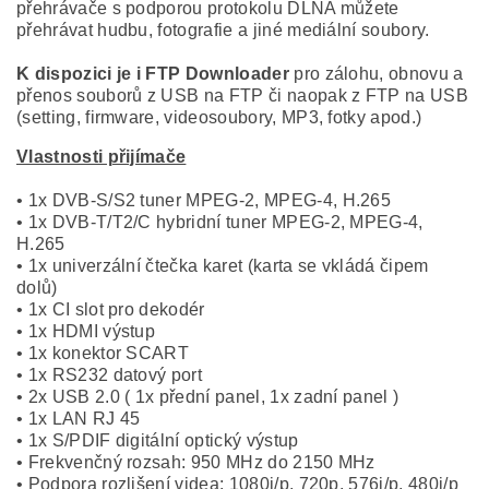
přehrávače s podporou protokolu DLNA můžete
přehrávat hudbu, fotografie a jiné mediální soubory.
K dispozici je i FTP Downloader
pro zálohu, obnovu a
přenos souborů z USB na FTP či naopak z FTP na USB
(setting, firmware, videosoubory, MP3, fotky apod.)
Vlastnosti přijímače
• 1x DVB-S/S2 tuner MPEG-2, MPEG-4, H.265
• 1x DVB-T/T2/C hybridní tuner MPEG-2, MPEG-4,
H.265
• 1x univerzální čtečka karet (karta se vkládá čipem
dolů)
• 1x CI slot pro dekodér
• 1x HDMI výstup
• 1x konektor SCART
• 1x RS232 datový port
• 2x USB 2.0 ( 1x přední panel, 1x zadní panel )
• 1x LAN RJ 45
• 1x S/PDIF digitální optický výstup
• Frekvenčný rozsah: 950 MHz do 2150 MHz
• Podpora rozlišení videa: 1080i/p, 720p, 576i/p, 480i/p