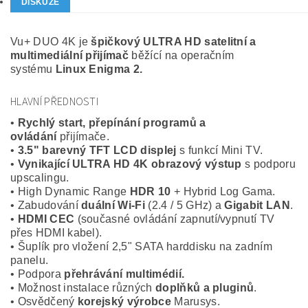
DISKUZE
Vu+ DUO 4K je
špičkový ULTRA HD satelitní a
multimediální přijímač
běžící na operačním
systému
Linux Enigma 2.
HLAVNÍ PŘEDNOSTI
•
Rychlý start, přepínání programů a
ovládání
přijímače.
•
3.5" barevný TFT LCD displej
s funkcí Mini TV.
•
Vynikající ULTRA HD 4K obrazový výstup
s podporu
upscalingu.
• High Dynamic Range
HDR 10
+ Hybrid Log Gama.
• Zabudování
duální Wi-Fi
(2.4 / 5 GHz) a
Gigabit LAN
.
•
HDMI CEC
(současné ovládání zapnutí/vypnutí TV
přes HDMI kabel).
• Šuplík pro vložení 2,5" SATA harddisku na zadním
panelu.
• Podpora
přehrávání multimédií.
• Možnost instalace různých
doplňků a pluginů
.
• Osvědčený
korejský výrobce
Marusys.