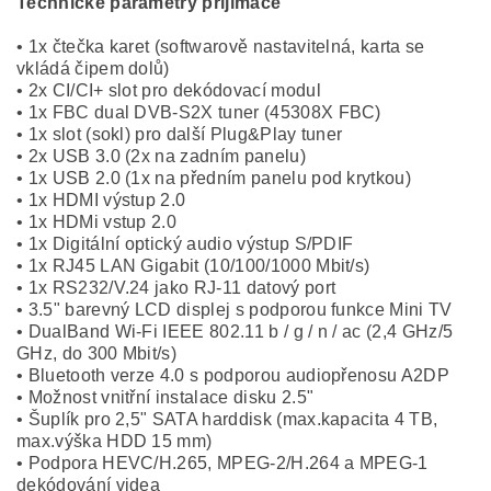
Technické parametry přijímače
• 1x čtečka karet (softwarově nastavitelná, karta se
vkládá čipem dolů)
• 2x CI/CI+ slot pro dekódovací modul
• 1x FBC dual DVB-S2X tuner (45308X FBC)
• 1x slot (sokl) pro další Plug&Play tuner
• 2x USB 3.0 (2x na zadním panelu)
• 1x USB 2.0 (1x na předním panelu pod krytkou)
• 1x HDMI výstup 2.0
• 1x HDMi vstup 2.0
• 1x Digitální optický audio výstup S/PDIF
• 1x RJ45 LAN Gigabit (10/100/1000 Mbit/s)
• 1x RS232/V.24 jako RJ-11 datový port
• 3.5" barevný LCD displej s podporou funkce Mini TV
• DualBand Wi-Fi IEEE 802.11 b / g / n / ac (2,4 GHz/5
GHz, do 300 Mbit/s)
• Bluetooth verze 4.0 s podporou audiopřenosu A2DP
• Možnost vnitřní instalace disku 2.5"
• Šuplík pro 2,5" SATA harddisk (max.kapacita 4 TB,
max.výška HDD 15 mm)
• Podpora HEVC/H.265, MPEG-2/H.264 a MPEG-1
dekódování videa