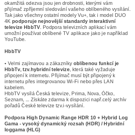
okamžitá odezva jsou jen drobnosti, kterými vám
přijímač zpříjemní sledování vašeho oblíbeného vysílání.
Tak jako všechny ostatní modely Vu+, tak i model DUO
4K
podporuje nejnovější standardy interaktivní
televize HbbTV
. Podpora televizních aplikací vám
umožní používat oblíbené TV aplikace jako je například
YouTube.
HbbTV
• Velmi zajímavou a zákazníky
oblíbenou funkcí je
HbbTv, tzv.hybridní televize
, která také vyžaduje
připojení k internetu. Přijímač musí být připojený k
internetu přes integrovanou Wi-Fi nebo přes LAN
kabelem.
HbbTV vysílá Česká televize, Prima, Nova, Óčko,
Seznam, ... Získáte zdarma k dispozici např.celý archív
pořadů České televize tzv.i-vysílání.
Podpora High Dynamic Range HDR 10 + Hybrid Log
Gama - vysoký dynamický rozsah (HDR) / Hybridní
loggama (HLG)