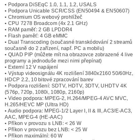
• Podpora DiSEqC 1.0, 1.1, 1.2, USALS
• Podpora Unicable SCR/CSS (EN50494 & EN50607)
• Chromium OS webový prohlížeč
• CPU 7278 Broadcom (4x 2.1 GHz)
• RAM paměť: 2 GB LPDDR4
• Flash paměť: 4 GB eMMC
• Dual Transcoding (současné transkódování 2 streamů
současně do 2 zařízení, např. PC a mobilu)
• QUAD PIP (můžete mít na obrazovce zobrazené 4 live
programy a jednoduše mezi nimi přepínat)
• Externí 12 V napájení
• Výstup videosignálu 4K rozlišení 3840x2160 50/60Hz,
HDCP 2.2, 10 bitové zpracování barev
• Podpora rozlišení: SDTV, HDTV, 3DTV, UHDTV 4K
(576p, 720p, 1080i, 1080p, 2160p)
• Video podpora: MPEG-2, H.264/MPEG-4 AVC MVC,
H.265/HEVC MP (Ultra HD)
• Audio podpora: MPEG-1/2 Layer I, II & III, AC3/E-AC3,
AAC, MPEG-4 (HE-AAC)
• Příkon v provozu s LNB: < 26 W
• Příkon v provozu bez LNB: < 25 W
• Příkon maximální: 60 W