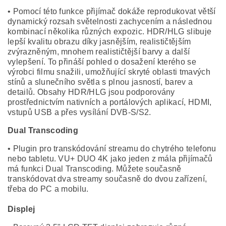
• Pomocí této funkce přijímač dokáže reprodukovat větší
dynamický rozsah světelnosti zachycením a následnou
kombinací několika různých expozic. HDR/HLG slibuje
lepší kvalitu obrazu díky jasnějším, realističtějším
zvýrazněným, mnohem realističtější barvy a další
vylepšení. To přináší pohled o dosažení kterého se
výrobci filmu snažili, umožňující skryté oblasti tmavých
stínů a slunečního světla s plnou jasností, barev a
detailů. Obsahy HDR/HLG jsou podporovány
prostřednictvím nativních a portálových aplikací, HDMI,
vstupů USB a přes vysílání DVB-S/S2.
Dual Transcoding
• Plugin pro transkódování streamu do chytrého telefonu
nebo tabletu. VU+ DUO 4K jako jeden z mála přijímačů
má funkci Dual Transcoding. Můžete současně
transkódovat dva streamy současně do dvou zařízení,
třeba do PC a mobilu.
Displej