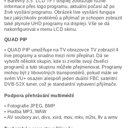
• Barevný 3.5" LCD TFT displej zobrazuje různé
informace přes logo programu, aktuální počasí až po
živé vysílání programu. Obrázek live vysílání funguje
bez jakýchkoliv problémů a přijímač je schopen zobrazit
také plynule UHD programy na displeji. Vše se dá
nakonfigurovat v menu LCD skinu.
QUAD PIP
• QUAD PIP umožňuje na TV obrazovce TV zobrazit 4
live programy a snadno mezi nimi přepínat. Dá se
vytvořit několik skupin, kde si zvolíte svoji čtveřici
programů a tuto skupinu můžete přejmenovat. Programy
mohou být z libovolných transpondérů, pokud máte ve
svém VU+ osazen alespoň jeden duální FBC satelitní
DVB-S2X tuner, což je standardní vybavení přijímače.
Podpora přehrávání multimédií
• Fotografie JPEG, BMP
• Hudba MP3, WAW
• AV soubory avi, divx, xvid, mov, mkv, m2ts, flv a wmv