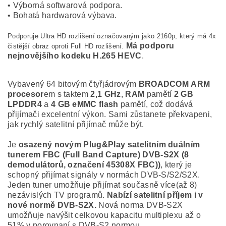
• Výborná softwarová podpora.
• Bohatá hardwarová výbava.
Podporuje Ultra HD rozlišení označovaným jako 2160p, který má 4x
Má podporu
čistější obraz oproti Full HD rozlišení.
nejnovějšího kodeku H.265 HEVC
.
Vybavený 64 bitovým čtyřjádrovým
BROADCOM
ARM
procesor
em s taktem
2,1 GHz
,
RAM
pamětí
2 GB
LPDDR4
a
4 GB eMMC flash
pamětí, což dodává
přijímači excelentní výkon. Sami zůstanete překvapeni,
jak rychlý satelitní přijímač může být.
Je
osazený novým Plug&Play satelitním duálním
tunerem FBC (Full Band Capture) DVB-S2X (8
demodulátorů, označení 45308X FBC))
, který je
schopný přijímat signály v normách DVB-S/S2/S2X.
Jeden tuner umožňuje přijímat současně více(až 8)
nezávislých TV programů.
Nabízí satelitní příjem i v
nové normě DVB-S2X.
Nová norma DVB-S2X
umožňuje navýšit celkovou kapacitu multiplexu až o
51% v porovnaní s DVB-S2 normou.