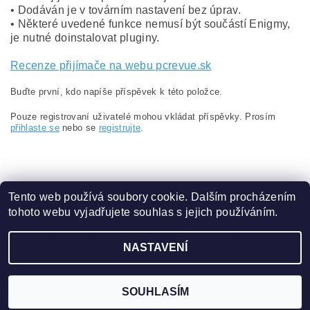
• Dodáván je v továrním nastavení bez úprav.
• Některé uvedené funkce nemusí být součástí Enigmy,
je nutné doinstalovat pluginy.
Recenze přijímače na webu pcrevue.sk
Buďte první, kdo napíše příspěvek k této položce.
Pouze registrovaní uživatelé mohou vkládat příspěvky. Prosím
přihlaste se
nebo se
registrujte
.
Tento web používá soubory cookie. Dalším procházením
tohoto webu vyjadřujete souhlas s jejich používáním.
Obchodní podmínky
|
Ochrana osobních údajů
NASTAVENÍ
2026 ©
eshop.VAKAP.cz
, všechna práva vyhrazena
Vytvořil Shoptet
SOUHLASÍM