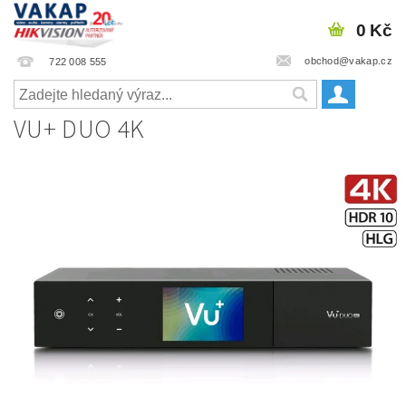
0 Kč
obchod@vakap.cz
722 008 555
VU+ DUO 4K