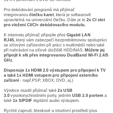
Pro dekódování programů má přijímač
integrovanou
čtečku karet
, která je softwarově
upravitelná na univerzální čtečku. Dále je to
2x
CI slot
pro vložení CI/CI+ dekódovacího modulu.
K internetu přijímač připojíte přes
Gigabit LAN
RJ45,
který vám zabezpečí bezproblémovou spolupráci
se síťovými zařízeními při práci s multimédií nebo také
při nahrávání na síťové úložiště HDD/NAS.
Můžete jej
připojit k síti přes integrovanou DualBand Wi-Fi 2.4/5
GHz.
Disponuje 1x HDMI 2.0 výstupem pro připojení k TV
a také 1x HDMI vstupem pro připojení externího
zařízení
- např.PSP, XBOX, DVD, aj.)
Výrobce osadil přijímač také
2x USB
3.0
vysokorychlostními porty, jedním
USB 2.0 portem
a
také
1x S/PDIF
digitální audio výstupem.
Rychlé zapnutí, bleskové a intuitivní prostředí plus