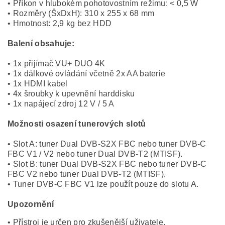
• Příkon v hlubokém pohotovostním režimu: < 0,5 W
• Rozměry (ŠxDxH): 310 x 255 x 68 mm
• Hmotnost: 2,9 kg bez HDD
Balení obsahuje:
• 1x přijímač VU+ DUO 4K
• 1x dálkové ovládání včetně 2x AA baterie
• 1x HDMI kabel
• 4x šroubky k upevnění harddisku
• 1x napájecí zdroj 12 V / 5 A
Možnosti osazení tunerových slotů
• Slot A: tuner Dual DVB-S2X FBC nebo tuner DVB-C
FBC V1 / V2 nebo tuner Dual DVB-T2 (MTISF).
• Slot B: tuner Dual DVB-S2X FBC nebo tuner DVB-C
FBC V2 nebo tuner Dual DVB-T2 (MTISF).
• Tuner DVB-C FBC V1 lze použít pouze do slotu A.
Upozornění
• Přístroj je určen pro zkušenější uživatele.