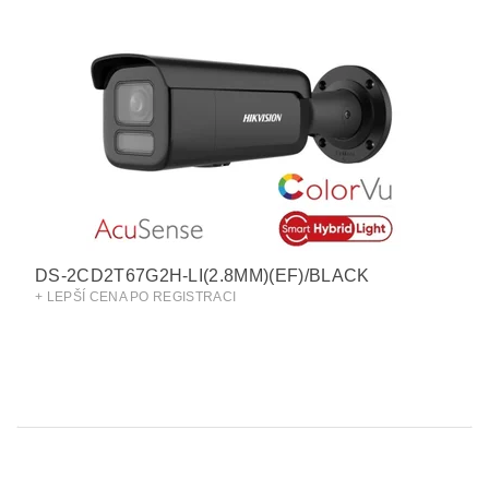
DS-2CD2T67G2H-LI(2.8MM)(EF)/BLACK
+ LEPŠÍ CENA PO REGISTRACI