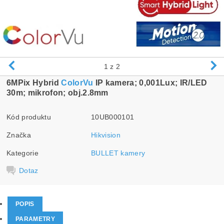
1
z 2
6MPix Hybrid
ColorVu
IP kamera; 0,001Lux; IR/LED
30m; mikrofon; obj.2.8mm
Kód produktu
10UB000101
Značka
Hikvision
Kategorie
BULLET kamery
Dotaz
POPIS
PARAMETRY