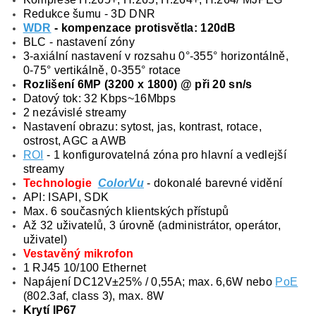
Redukce šumu - 3D DNR
WDR
- kompenzace protisvětla: 120dB
BLC - nastavení zóny
3-axiální nastavení v rozsahu 0°-355° horizontálně,
0-75° vertikálně, 0-355° rotace
Rozlišení 6MP (3200 x 1800) @ při 20 sn/s
Datový tok: 32 Kbps~16Mbps
2 nezávislé streamy
Nastavení obrazu: sytost, jas, kontrast, rotace,
ostrost, AGC a AWB
ROI
- 1 konfigurovatelná zóna pro hlavní a vedlejší
streamy
Technologie
ColorVu
- dokonalé barevné vidění
API: ISAPI, SDK
Max. 6 současných klientských přístupů
Až 32 uživatelů, 3 úrovně (administrátor, operátor,
uživatel)
Vestavěný mikrofon
1 RJ45 10/100 Ethernet
Napájení DC12V±25% / 0,55A; max. 6,6W nebo
PoE
(802.3af, class 3), max. 8W
Krytí IP67