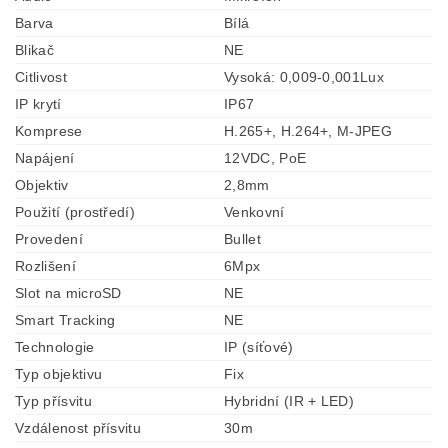
Barva
Bílá
Blikač
NE
Citlivost
Vysoká: 0,009-0,001Lux
IP krytí
IP67
Komprese
H.265+, H.264+, M-JPEG
Napájení
12VDC, PoE
Objektiv
2,8mm
Použití (prostředí)
Venkovní
Provedení
Bullet
Rozlišení
6Mpx
Slot na microSD
NE
Smart Tracking
NE
Technologie
IP (síťové)
Typ objektivu
Fix
Typ přísvitu
Hybridní (IR + LED)
Vzdálenost přísvitu
30m