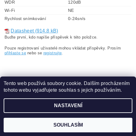
WDR
120dB
Wi-Fi
NE
Rychlost snímkování
0-24sn/s
Datasheet (914.8 kB)
Buďte první, kdo napíše příspěvek k této položce.
Pouze registrovaní uživatelé mohou vkládat příspěvky. Prosím
přihlaste se
nebo se
registrujte
.
Tento web používá soubory cookie. Dalším procházením
tohoto webu vyjadřujete souhlas s jejich používáním.
Obchodní podmínky
|
Ochrana osobních údajů
NASTAVENÍ
2026 ©
eshop.VAKAP.cz
, všechna práva vyhrazena
Vytvořil Shoptet
SOUHLASÍM