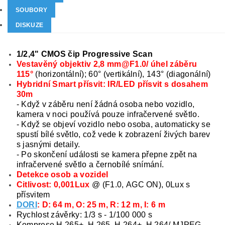
SOUBORY
DISKUZE
1/2,4" CMOS čip Progressive Scan
Vestavěný objektiv 2,8 mm@F1.0/ úhel záběru
115°
(horizontální); 60° (vertikální), 143° (diagonální)
Hybridní Smart přísvit: IR/LED přísvit s dosahem
30m
- Když v záběru není žádná osoba nebo vozidlo,
kamera v noci používá pouze infračervené světlo.
- Když se objeví vozidlo nebo osoba, automaticky se
spustí bílé světlo, což vede k zobrazení živých barev
s jasnými detaily.
- Po skončení události se kamera přepne zpět na
infračervené světlo a černobílé snímání.
Detekce osob a vozidel
Citlivost: 0,001Lux
@ (F1.0, AGC ON), 0Lux s
přísvitem
DORI
: D: 64 m, O: 25 m, R: 12 m, I: 6 m
Rychlost závěrky: 1/3 s - 1/100 000 s
Komprese H.265+, H.265, H.264+, H.264/ MJPEG