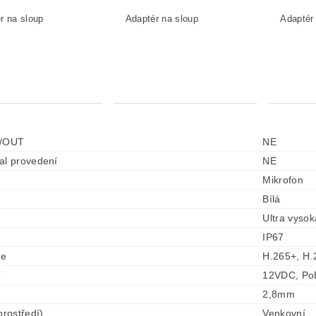
N/OUT
NE
al provedení
NE
Mikrofon
Bílá
Ultra vyso
IP67
se
H.265+, H
í
12VDC, Po
2,8mm
prostředí)
Venkovní