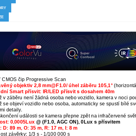
ORY
ZE
" CMOS čip Progressive Scan
avěný objektiv 2,8 mm@F1.0/ úhel záběru 105,1°
(horizontá
dní Smart přísvit: IR/LED přísvit s dosahem 40m
ž v záběru není žádná osoba nebo vozidlo, kamera v noci pou
ž se objeví vozidlo nebo osoba, automaticky se spustí bílé sv
mi detaily.
skončení události se kamera přepne zpět na infračervené svět
vost: 0,0005Lux
@ (F1.0, AGC ON), 0Lux s přísvitem
I
: D: 89 m, O: 35 m, R: 17 m, I: 8 m
ost závěrky: 1/3 s - 1/100 000 s