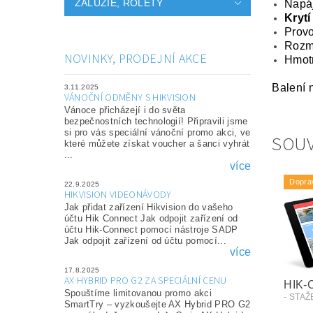
ŽALUZIE, ROLETY
Napá
Krytí
Provo
Rozm
NOVINKY, PRODEJNÍ AKCE
Hmot
Balení 
3.11.2025
VÁNOČNÍ ODMĚNY S HIKVISION
Vánoce přicházejí i do světa
bezpečnostních technologií! Připravili jsme
si pro vás speciální vánoční promo akci, ve
SOUV
které můžete získat voucher a šanci vyhrát
...
více
Dopra
22.9.2025
HIKVISION VIDEONÁVODY
Jak přidat zařízení Hikvision do vašeho
účtu Hik Connect Jak odpojit zařízení od
účtu Hik-Connect pomocí nástroje SADP
Jak odpojit zařízení od účtu pomocí...
více
17.8.2025
AX HYBRID PRO G2 ZA SPECIÁLNÍ CENU
HIK
Spouštíme limitovanou promo akci
- STA
SmartTry – vyzkoušejte AX Hybrid PRO G2