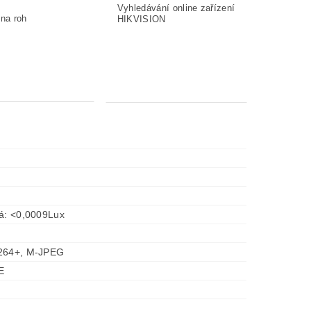
ká: <0,0009Lux
.264+, M-JPEG
E