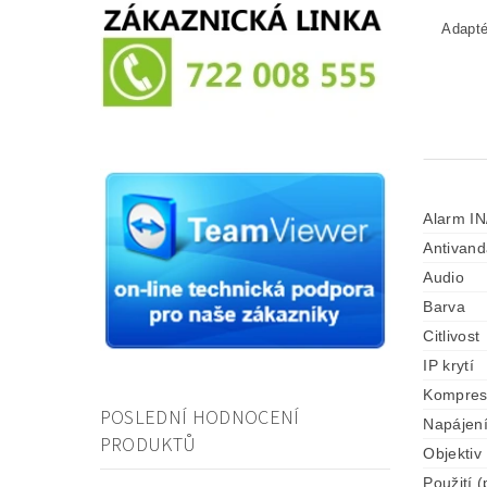
Alarm I
Antivand
Audio
Barva
Citlivost
IP krytí
Kompre
POSLEDNÍ HODNOCENÍ
Napájen
PRODUKTŮ
Objektiv
Použití (