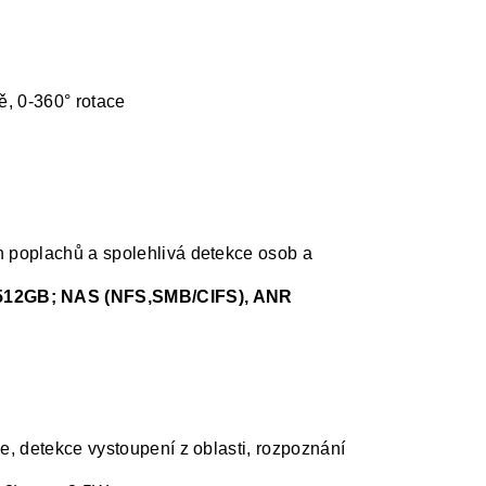
ě, 0-360° rotace
B
ch poplachů a spolehlivá detekce osob a
 512GB; NAS (NFS,SMB/CIFS), ANR
e, detekce vystoupení z oblasti, rozpoznání