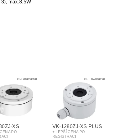
s 3), max.8,5W
Kód:
4R00000101
Kód:
LBWB000101
80ZJ-XS
VK-1280ZJ-XS PLUS
 CENA PO
+ LEPŠÍ CENA PO
RACI
REGISTRACI