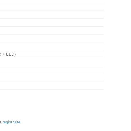
R + LED)
se
registrujte
.