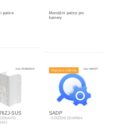
Kód:
PD60000101
Kód:
VAK6577
Doprava zdarma
76ZJ-SUS
SADP
 CENA PO
- STAŽENÍ ZDARMA
RACI