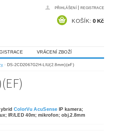
|
PŘIHLÁŠENÍ
REGISTRACE
KOŠÍK:
0 Kč
GISTRACE
VRÁCENÍ ZBOŽÍ
ry
DS-2CD2067G2H-LIU(2.8mm)(eF)
(EF)
Hybrid
ColorVu
AcuSense
IP kamera;
ux; IR/LED 40m; mikrofon; obj.2.8mm