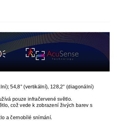
lní); 54,8° (vertikální), 128,2° (diagonální)
žívá pouze infračervené světlo.
ětlo, což vede k zobrazení živých barev s
lo a černobílé snímání.