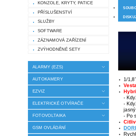
KONZOLE, KRYTY, PATICE
SOUB
PŘÍSLUŠENSTVÍ
DISKU
SLUŽBY
SOFTWARE
ZÁZNAMOVÁ ZAŘÍZENÍ
ZVÝHODNĚNÉ SETY
ALARMY (EZS)
AUTOKAMERY
1/1,8
Vest
EZVIZ
Hybri
- Kdy
ELEKTRICKÉ OTVÍRAČE
- Kdy
jasný
FOTOVOLTAIKA
- Po 
Citli
GSM OVLÁDÁNÍ
DOR
Rychl