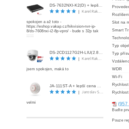
DS-7632NXI-K2(D) + lepší cena po registraci
Provede
Karel Rakovec
|
Rozlišen
spokojen a až toto -
Slot na 
https://eshop.vakap.cz/hikvision-nvr-ip-
Smart Tr
8/ds-7608nxi-i2-8p-vpro/ - bude s 32p tak
::::::
Technolo
Typ obje
DS-2CD1127G2H-LIU(2.8mm) + lepší cena po registraci
Typ přísv
Karel Rakovec
|
Vzdáleno
WDR
jsem spokojen, maká to
Wi-Fi
Rychlost
JA-111ST-A + lepší cena po registraci
Jaroslav Spěváček
|
Rychlost
velmi
(957
Buďte prv
Pouze reg