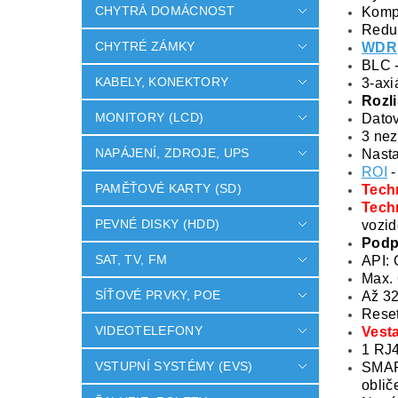
CHYTRÁ DOMÁCNOST
Komp
Redu
CHYTRÉ ZÁMKY
WDR
BLC -
KABELY, KONEKTORY
3-axi
Rozli
MONITORY (LCD)
Dato
3 nez
NAPÁJENÍ, ZDROJE, UPS
Nasta
ROI
-
PAMĚŤOVÉ KARTY (SD)
Tech
Tech
PEVNÉ DISKY (HDD)
vozid
Podp
SAT, TV, FM
API: 
Max. 
SÍŤOVÉ PRVKY, POE
Až 32
Reset
VIDEOTELEFONY
Vest
1 RJ4
VSTUPNÍ SYSTÉMY (EVS)
SMART
oblič