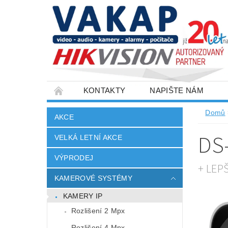
KONTAKTY
NAPIŠTE NÁM
SLOVNÍK POJMŮ
VELKOOBCHOD
Domů
AKCE
DS
VELKÁ LETNÍ AKCE
VÝPRODEJ
+ LEP
KAMEROVÉ SYSTÉMY
KAMERY IP
Rozlišení 2 Mpx
Rozlišení 4 Mpx