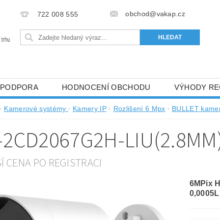
obchod@vakap.cz
722 008 555
PODPORA
HODNOCENÍ OBCHODU
VÝHODY RE
Kamerové systémy
Kamery IP
Rozlišení 6 Mpx
BULLET kame
-2CD2067G2H-LIU(2.8MM)
ŠÍ CENA PO REGISTRACI
6MPix 
0,0005L