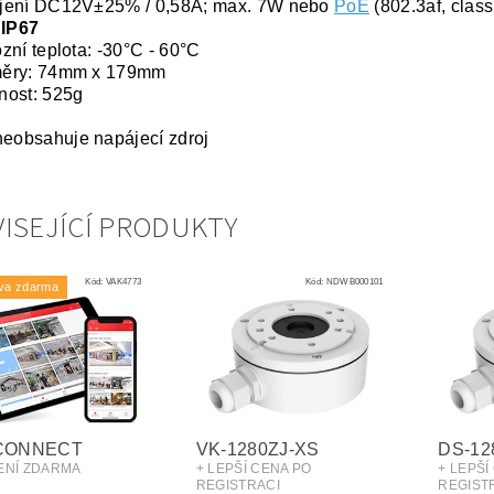
jení DC12V±25% / 0,58A; max. 7W nebo
PoE
(802.3af, clas
 IP67
zní teplota: -30°C - 60°C
ěry: 74mm x 179mm
nost: 525g
neobsahuje napájecí zdroj
ISEJÍCÍ PRODUKTY
Kód:
VAK4773
Kód:
NDWB000101
va zdarma
-CONNECT
VK-1280ZJ-XS
DS-12
ŽENÍ ZDARMA
+ LEPŠÍ CENA PO
+ LEPŠÍ
REGISTRACI
REGIST