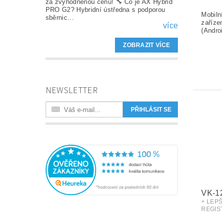
za zvýhodněnou cenu! 🔧 Co je AX Hybrid
PRO G2? Hybridní ústředna s podporou
sběrnic...
více
ZOBRAZIT VÍCE
NEWSLETTER
VK-1
+ LEP
REGIS