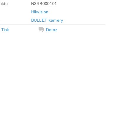
uktu
N3RB000101
Hikvision
e
BULLET kamery
Tisk
Dotaz