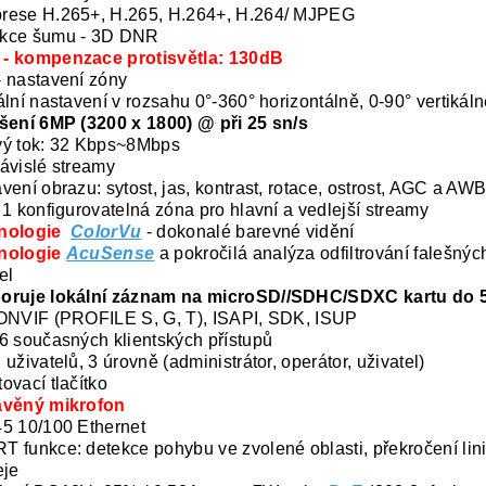
rese H.265+, H.265, H.264+, H.264/ MJPEG
kce šumu - 3D DNR
- kompenzace protisvětla: 130dB
 nastavení zóny
ální nastavení v rozsahu 0°-360° horizontálně, 0-90° vertikáln
šení 6MP (3200 x 1800) @ při 25 sn/s
vý tok: 32 Kbps~8Mbps
ávislé streamy
vení obrazu: sytost, jas, kontrast, rotace, ostrost, AGC a AW
 1 konfigurovatelná zóna pro hlavní a vedlejší streamy
nologie
ColorVu
- dokonalé barevné vidění
nologie
AcuSense
a pokročilá analýza odfiltrování falešný
el
oruje lokální záznam na microSD//SDHC/SDXC kartu do
ONVIF (PROFILE S, G, T), ISAPI, SDK, ISUP
6 současných klientských přístupů
 uživatelů, 3 úrovně (administrátor, operátor, uživatel)
ovací tlačítko
avěný mikrofon
5 10/100 Ethernet
 funkce: detekce pohybu ve zvolené oblasti, překročení lini
eje