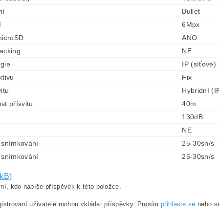
ní
Bullet
í
6Mpx
microSD
ANO
acking
NE
gie
IP (síťové)
ktivu
Fix
itu
Hybridní (I
st přísvitu
40m
130dB
NE
 snímkování
25-30sn/s
 snímkování
25-30sn/s
 kB)
ní, kdo napíše příspěvek k této položce.
istrovaní uživatelé mohou vkládat příspěvky. Prosím
přihlaste se
nebo 