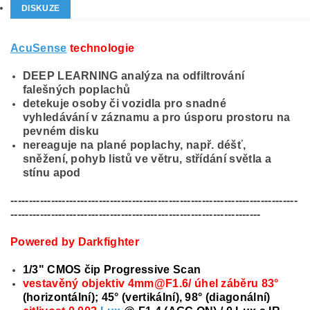
DISKUZE
AcuSense
technologie
DEEP LEARNING analýza na odfiltrování
falešných poplachů
detekuje osoby či vozidla pro snadné
vyhledávání v záznamu a pro úsporu prostoru na
pevném disku
nereaguje na plané poplachy, např. déšť,
sněžení, pohyb listů ve větru, střídání světla a
stínu apod
------------------------------------------------------------------------------
--------------------------------------------------------------------
Powered by Darkfighter
1/3" CMOS čip Progressive Scan
vestavěný objektiv 4mm@F1.6/ úhel záběru 83°
(horizontální); 45° (vertikální), 98° (diagonální)