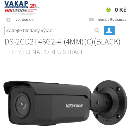
0 Kč
obchod@vakap.cz
722 008 555
DS-2CD2T46G2-4I(4MM)(C)(BLACK)
+ LEPŠÍ CENA PO REGISTRACI