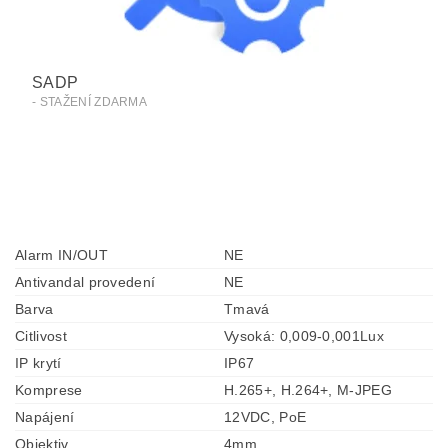
SADP
- STAŽENÍ ZDARMA
Alarm IN/OUT
NE
Antivandal provedení
NE
Barva
Tmavá
Citlivost
Vysoká: 0,009-0,001Lux
IP krytí
IP67
Komprese
H.265+, H.264+, M-JPEG
Napájení
12VDC, PoE
Objektiv
4mm