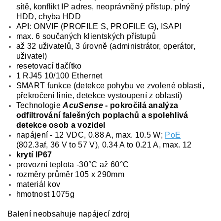
sítě, konflikt IP adres, neoprávněný přístup, plný
HDD, chyba HDD
API: ONVIF (PROFILE S, PROFILE G), ISAPI
max. 6 součaných klientských přístupů
až 32 uživatelů, 3 úrovně (administrátor, operátor,
uživatel)
resetovací tlačítko
1 RJ45 10/100 Ethernet
SMART funkce (detekce pohybu ve zvolené oblasti,
překročení linie, detekce vystoupení z oblasti)
Technologie
AcuSense
- pokročilá analýza
odfiltrování falešných poplachů a spolehlivá
detekce osob a vozidel
napájení - 12 VDC, 0.88 A, max. 10.5 W;
PoE
(802.3af, 36 V to 57 V), 0.34 A to 0.21 A, max. 12
krytí IP67
provozní teplota -30°C až 60°C
rozměry průměr 105 x 290mm
materiál kov
hmotnost 1075g
Balení neobsahuje napájecí zdroj