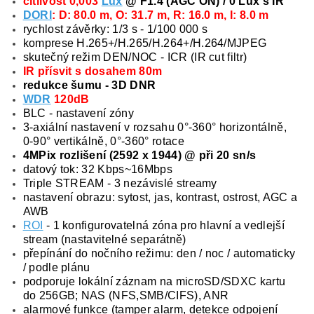
citlivost 0,003
Lux
@ F1.4 (AGC ON) / 0 Lux s IR
DORI
: D: 80.0 m, O: 31.7 m, R: 16.0 m, I: 8.0 m
rychlost závěrky: 1/3 s - 1/100 000 s
komprese H.265+/H.265/H.264+/H.264/MJPEG
skutečný režim DEN/NOC - ICR (IR cut filtr)
IR přísvit s dosahem 80m
redukce šumu - 3D DNR
WDR
120dB
BLC - nastavení zóny
3-axiální nastavení v rozsahu 0°-360° horizontálně,
0-90° vertikálně, 0°-360° rotace
4MPix rozlišení (2592 x 1944) @ při 20 sn/s
datový tok: 32 Kbps~16Mbps
Triple STREAM - 3 nezávislé streamy
nastavení obrazu: sytost, jas, kontrast, ostrost, AGC a
AWB
ROI
- 1 konfigurovatelná zóna pro hlavní a vedlejší
stream (nastavitelné separátně)
přepínání do nočního režimu: den / noc / automaticky
/ podle plánu
podporuje lokální záznam na microSD/SDXC kartu
do 256GB; NAS (NFS,SMB/CIFS), ANR
alarmové funkce (tamper alarm, detekce odpojení