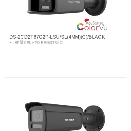
DS-2CD2T87G2P-LSU/SL(4MM)(C)/BLACK
+ LEPŠÍ CENA PO REGISTRACI