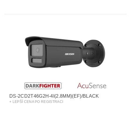
DS-2CD2T46G2H-4I(2.8MM)(EF)/BLACK
+ LEPŠÍ CENA PO REGISTRACI