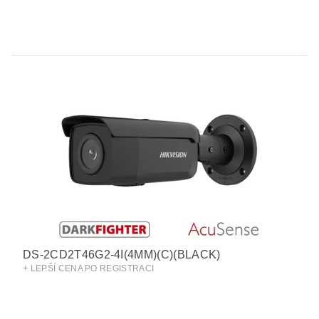
DS-2CD2T46G2-4I(4MM)(C)(BLACK)
+ LEPŠÍ CENA PO REGISTRACI