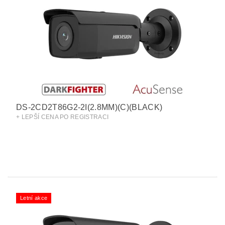
DS-2CD2T86G2-2I(2.8MM)(C)(BLACK)
+ LEPŠÍ CENA PO REGISTRACI
Letní akce