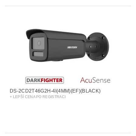
DS-2CD2T46G2H-4I(4MM)(EF)(BLACK)
+ LEPŠÍ CENA PO REGISTRACI