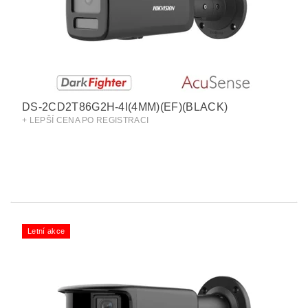
DS-2CD2T86G2H-4I(4MM)(EF)(BLACK)
+ LEPŠÍ CENA PO REGISTRACI
Letní akce