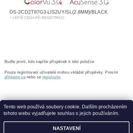
DS-2CD2T87G3-LIS2UY/SL(2.8MM)/BLACK
+ LEPŠÍ CENA PO REGISTRACI
Buďte první, kdo napíše příspěvek k této položce.
Pouze registrovaní uživatelé mohou vkládat příspěvky. Prosím
přihlaste se
nebo se
registrujte
.
Tento web používá soubory cookie. Dalším procházením
tohoto webu vyjadřujete souhlas s jejich používáním.
Obchodní podmínky
|
Ochrana osobních údajů
NASTAVENÍ