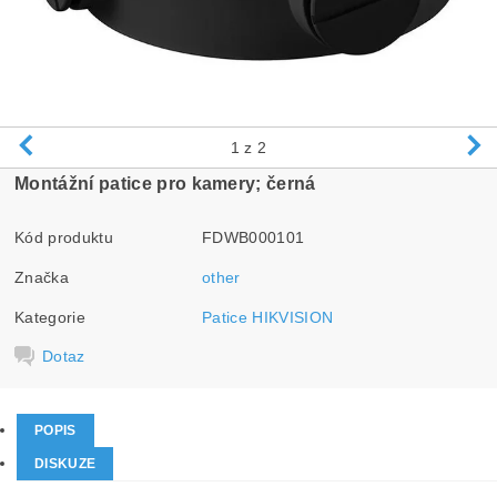
1
z 2
Montážní patice pro kamery; černá
Kód produktu
FDWB000101
Značka
other
Kategorie
Patice HIKVISION
Dotaz
POPIS
DISKUZE