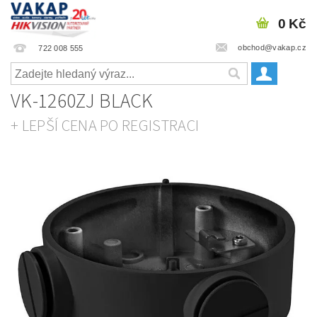
0 Kč
obchod@vakap.cz
722 008 555
VK-1260ZJ BLACK
+ LEPŠÍ CENA PO REGISTRACI