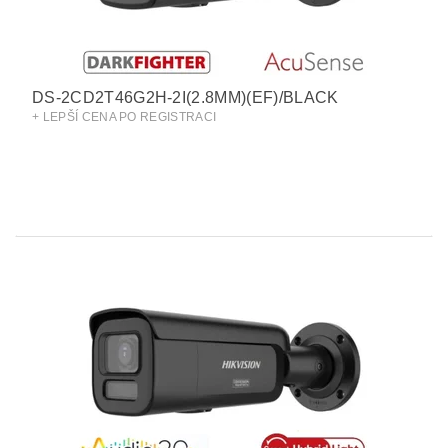
DS-2CD2T46G2H-2I(2.8MM)(EF)/BLACK
+ LEPŠÍ CENA PO REGISTRACI