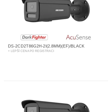
DS-2CD2T86G2H-2I(2.8MM)(EF)/BLACK
+ LEPŠÍ CENA PO REGISTRACI