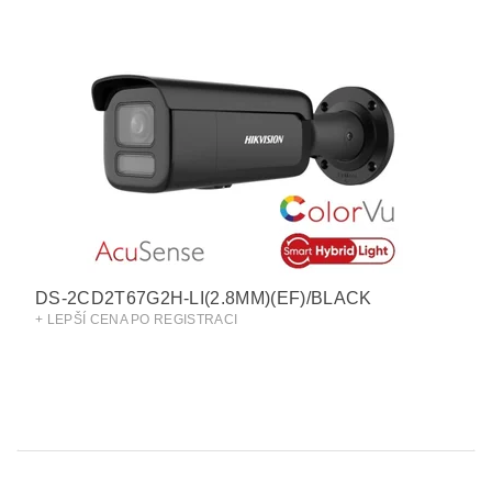
DS-2CD2T67G2H-LI(2.8MM)(EF)/BLACK
+ LEPŠÍ CENA PO REGISTRACI