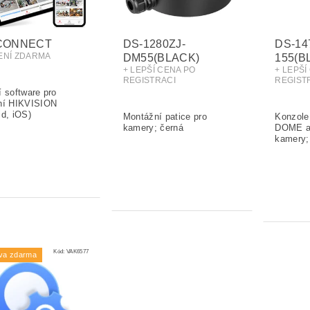
-CONNECT
DS-1280ZJ-
DS-14
ŽENÍ ZDARMA
DM55(BLACK)
155(B
+ LEPŠÍ CENA PO
+ LEPŠÍ
REGISTRACI
REGIST
Kód:
VAK6577
va zdarma