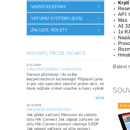
Krytí
VIDEOTELEFONY
Reset
API:
VSTUPNÍ SYSTÉMY (EVS)
Max. 
Až 32
ŽALUZIE, ROLETY
1x R
Napá
Provo
Rozm
NOVINKY, PRODEJNÍ AKCE
Hmot
3.11.2025
Balení 
VÁNOČNÍ ODMĚNY S HIKVISION
Vánoce přicházejí i do světa
bezpečnostních technologií! Připravili jsme
si pro vás speciální vánoční promo akci, ve
SOUV
které můžete získat voucher a šanci vyhrát
...
více
22.9.2025
Dopra
HIKVISION VIDEONÁVODY
Jak přidat zařízení Hikvision do vašeho
účtu Hik Connect Jak odpojit zařízení od
účtu Hik-Connect pomocí nástroje SADP
Jak odpojit zařízení od účtu pomocí...