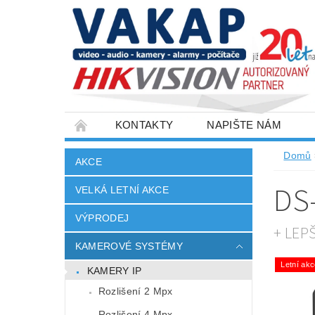
KONTAKTY
NAPIŠTE NÁM
SLOVNÍK POJMŮ
VELKOOBCHOD
Domů
AKCE
DS
VELKÁ LETNÍ AKCE
VÝPRODEJ
+ LEP
KAMEROVÉ SYSTÉMY
Letní ak
KAMERY IP
Rozlišení 2 Mpx
Rozlišení 4 Mpx