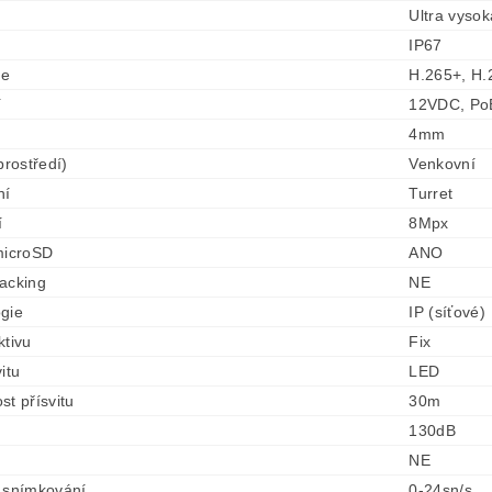
Ultra vyso
IP67
se
H.265+, H
í
12VDC, Po
4mm
prostředí)
Venkovní
ní
Turret
í
8Mpx
microSD
ANO
acking
NE
gie
IP (síťové)
ktivu
Fix
itu
LED
st přísvitu
30m
130dB
NE
 snímkování
0-24sn/s