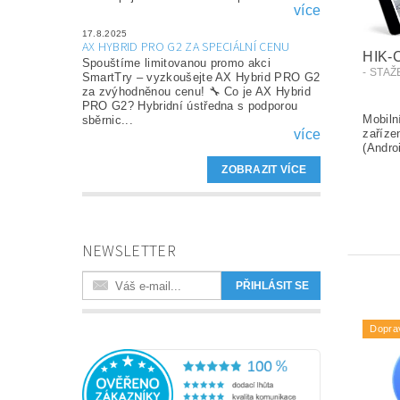
více
17.8.2025
AX HYBRID PRO G2 ZA SPECIÁLNÍ CENU
HIK
Spouštíme limitovanou promo akci
- STA
SmartTry – vyzkoušejte AX Hybrid PRO G2
za zvýhodněnou cenu! 🔧 Co je AX Hybrid
PRO G2? Hybridní ústředna s podporou
sběrnic...
více
ZOBRAZIT VÍCE
NEWSLETTER
Dopra