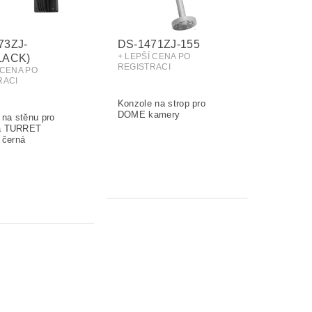
73ZJ-
DS-1471ZJ-155
+ LEPŠÍ CENA PO
LACK)
REGISTRACI
 CENA PO
RACI