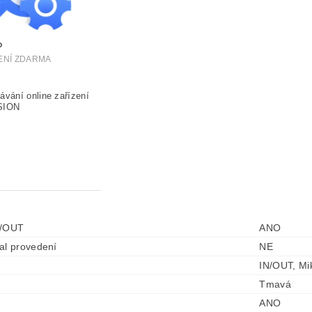
P
ŽENÍ ZDARMA
N/OUT
ANO
al provedení
NE
IN/OUT, Mi
Tmavá
ANO