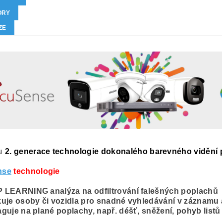
ORY
ZE
u
2. generace technologie
dokonalého barevného vidění p
nse
technologie
 LEARNING analýza na odfiltrování falešných poplachů
kuje osoby či vozidla pro snadné vyhledávání v záznamu
guje na plané poplachy, např. déšť, sněžení, pohyb listů v