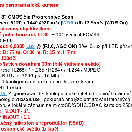
lní panoramatická kamera
1,8" CMOS čip Progressive Scan
šení 5120 x 1440 @20sn/s (
WDR
off) 12.5sn/s (WDR On)
estavěný objektiv 4mm
 pole: horizontal 180°
± 10°, vertical FOV 44°
a F1.0
-
vost: 0,0005
Lux
@ (F1.0, AGC ON)
B/W: 0Lux při LED přísvi
I
: D: 77 m, O: 30 m, R: 15 m, I: 7 m
 130dB
řísvit s dosahem 30m (bílé viditelné světlo)
rese
H.265+
/ H.265 / H264+ / H.264 / MJPEG
 Bit Rate: 32 Kbps - 16 Mbps
 1 konfigurovatelná zóna pro hlavní stream
T funkce
rVu
2. generace -
technologie dokonalého barevného vidění p
nologie
AcuSense
- pokročilá analýza odfiltrování falešnýc
oruje lokální záznam na microSD/SDHC/SDXC kartu do 25
 IN/OUT - 1/1
 IN/OUT - 1/1
avěný mikrofon a reproduktor (95dB)
oskopické světlo (blikač)