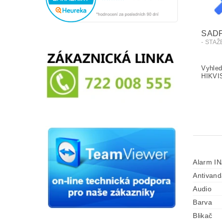
SAD
- STA
Alarm I
Antivand
Audio
Barva
Blikač