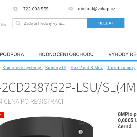
obchod@vakap.cz
722 008 555
PODPORA
HODNOCENÍ OBCHODU
VÝHODY RE
Kamerové systémy
Kamery IP
Rozlišení 8 Mpx
Turret kamery
-2CD2387G2P-LSU/SL(4M
ŠÍ CENA PO REGISTRACI
8MPix 
ce
0,0005
černá