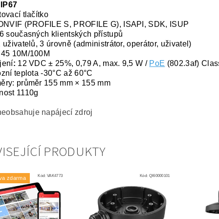
 IP67
ovací tlačítko
 ONVIF (PROFILE S, PROFILE G), ISAPI, SDK, ISUP
6 současných klientských přístupů
 uživatelů, 3 úrovně (administrátor, operátor, uživatel)
J45 10M/100M
jení
:
12 VDC ± 25%, 0,79 A, max. 9,5 W /
PoE
(802.3af) Class
zní teplota -30°C až 60°C
ěry: průměr 155 mm × 155 mm
nost 1110g
neobsahuje napájecí zdroj
ISEJÍCÍ PRODUKTY
Kód:
VAK4773
Kód:
QI60000101
va zdarma