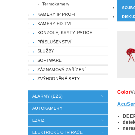
Termokamery
SOUB
KAMERY IP PROFI
DISKU
KAMERY HD-TVI
KONZOLE, KRYTY, PATICE
PŘÍSLUŠENSTVÍ
SLUŽBY
SOFTWARE
ZÁZNAMOVÁ ZAŘÍZENÍ
ZVÝHODNĚNÉ SETY
Color
V
ALARMY (EZS)
AcuSe
AUTOKAMERY
DEEP
EZVIZ
dete
nerea
ELEKTRICKÉ OTVÍRAČE