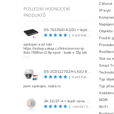
Citlivost
POSLEDNÍ HODNOCENÍ
IP krytí
PRODUKTŮ
Kompre
Napájen
DS-7632NXI-K2(D) + lepší cena po registraci
Objektiv
Karel Rakovec
|
Použití (
spokojen a až toto -
Provede
https://eshop.vakap.cz/hikvision-nvr-ip-
Rozlišen
8/ds-7608nxi-i2-8p-vpro/ - bude s 32p tak
::::::
Slot na 
Smart Tr
DS-2CD1127G2H-LIU(2.8mm) + lepší cena po registraci
Technolo
Karel Rakovec
|
Typ obje
Typ přísv
jsem spokojen, maká to
Vzdáleno
WDR
JA-111ST-A + lepší cena po registraci
Jaroslav Spěváček
|
Wi-Fi
Rychlost