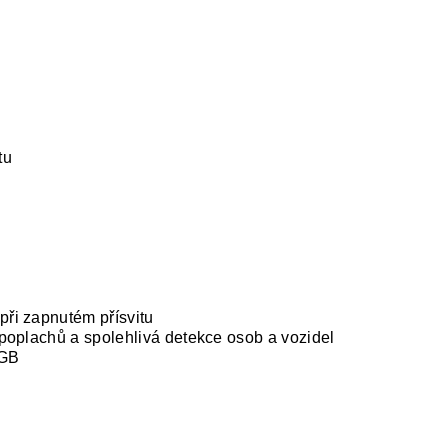
tu
ři zapnutém přísvitu
h poplachů a spolehlivá detekce osob a vozidel
6GB