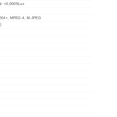
ká: <0,0009Lux
.264+, MPEG-4, M-JPEG
E