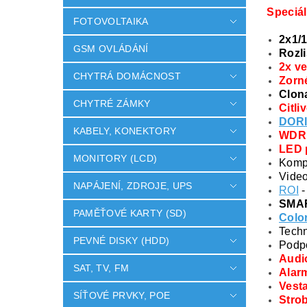
Speciá
FOTOVOLTAIKA
2x1/
GSM OVLÁDÁNÍ
Rozli
2x v
CHYTRÁ DOMÁCNOST
Zorné
Clon
CHYTRÉ ZÁMKY
Citli
DOR
KABELY, KONEKTORY
WDR
LED p
MONITORY (LCD)
Komp
Video
NAPÁJENÍ, ZDROJE, UPS
ROI
-
SMAR
PAMĚŤOVÉ KARTY (SD)
Colo
Tech
PEVNÉ DISKY (HDD)
Podp
Audio
SAT, TV, FM
Alarm
Vest
SÍŤOVÉ PRVKY, POE
Strob