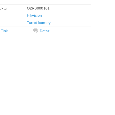
uktu
O2RB000101
Hikvision
e
Turret kamery
Tisk
Dotaz