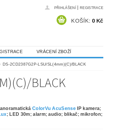
|
PŘIHLÁŠENÍ
REGISTRACE
KOŠÍK:
0 Kč
GISTRACE
VRÁCENÍ ZBOŽÍ
DS-2CD2387G2P-LSU/SL(4mm)(C)/BLACK
M)(C)/BLACK
panoramatická
ColorVu
AcuSense
IP kamera;
Lux
; LED 30m; alarm; audio; blikač; mikrofon;