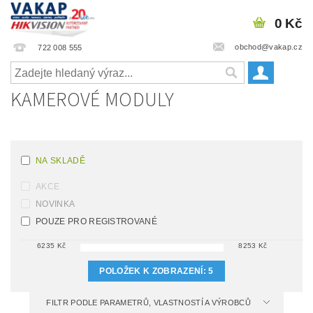
0 Kč
obchod@vakap.cz
722 008 555
KAMEROVÉ MODULY
NA SKLADĚ
AKCE
NOVINKA
POUZE PRO REGISTROVANÉ
6235
Kč
8253
Kč
POLOŽEK K ZOBRAZENÍ:
5
FILTR PODLE PARAMETRŮ, VLASTNOSTÍ A VÝROBCŮ