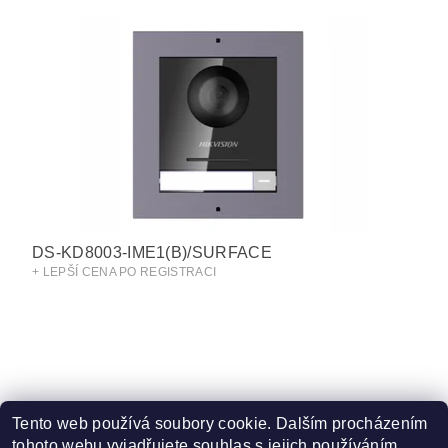
DS-KD8003-IME1(B)/SURFACE
+ LEPŠÍ CENA PO REGISTRACI
Tento web používá soubory cookie. Dalším procházením
tohoto webu vyjadřujete souhlas s jejich používáním.