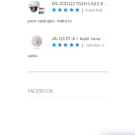
DS-2CD1127G2H-LIU(2.8mm) + lepší cena po registraci
Karel Rakovec
|
jsem spokojen, maká to
JA-111ST-A + lepší cena po registraci
Jaroslav Spěváček
|
velmi
FACEBOOK