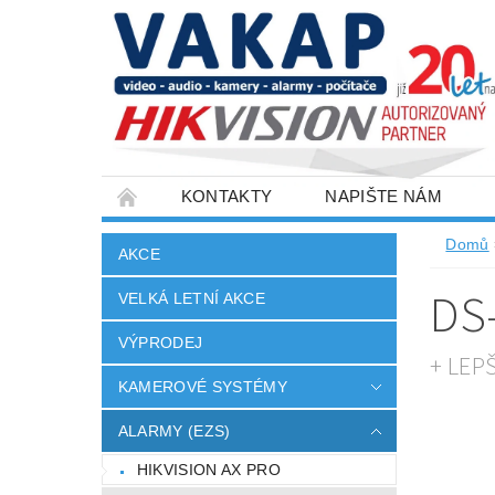
KONTAKTY
NAPIŠTE NÁM
SLOVNÍK POJMŮ
VELKOOBCHOD
Domů
AKCE
DS
VELKÁ LETNÍ AKCE
VÝPRODEJ
+ LEP
KAMEROVÉ SYSTÉMY
ALARMY (EZS)
HIKVISION AX PRO