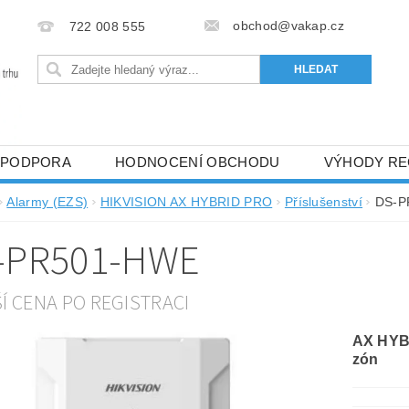
obchod@vakap.cz
722 008 555
PODPORA
HODNOCENÍ OBCHODU
VÝHODY RE
Alarmy (EZS)
HIKVISION AX HYBRID PRO
Příslušenství
DS-P
-PR501-HWE
ŠÍ CENA PO REGISTRACI
AX HYBR
zón