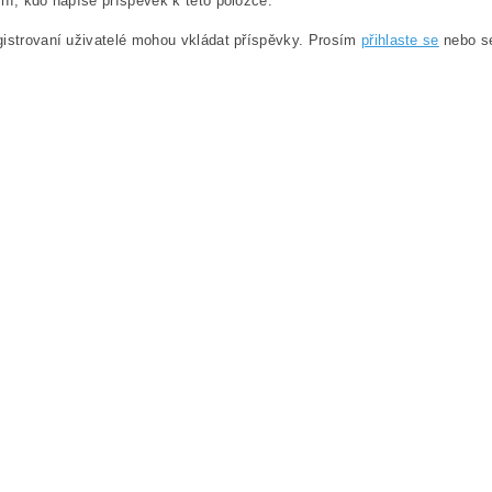
ní, kdo napíše příspěvek k této položce.
istrovaní uživatelé mohou vkládat příspěvky. Prosím
přihlaste se
nebo 