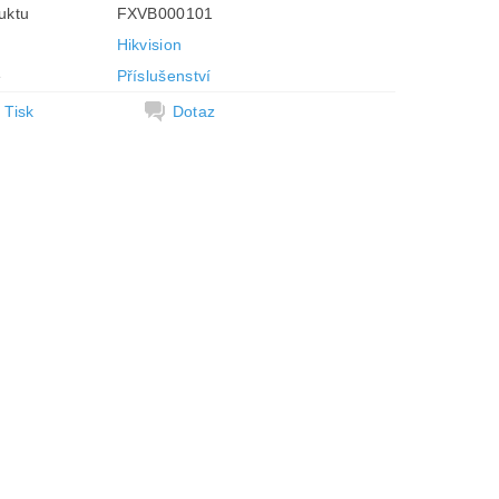
uktu
FXVB000101
Hikvision
e
Příslušenství
Tisk
Dotaz