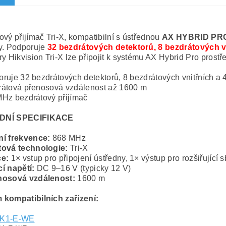
ový přijímač Tri-X, kompatibilní s ústřednou
AX HYBRID PR
y. Podporuje
32 bezdrátových detektorů, 8 bezdrátových v
ry Hikvision Tri-X lze připojit k systému AX Hybrid Pro prost
ruje 32 bezdrátových detektorů, 8 bezdrátových vnitřních a 
átová přenosová vzdálenost až 1600 m
Hz bezdrátový přijímač
DNÍ SPECIFIKACE
í frekvence:
868 MHz
tová technologie:
Tri-X
ce:
1× vstup pro připojení ústředny, 1× výstup pro rozšiřující s
í napětí:
DC 9–16 V (typicky 12 V)
nosová vzdálenost:
1600 m
kompatibilních zařízení:
K1-E-WE