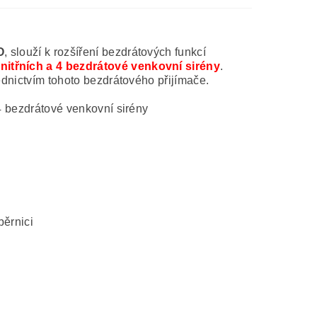
O
, slouží k rozšíření bezdrátových funkcí
nitřních a 4 bezdrátové venkovní sirény
.
řednictvím tohoto bezdrátového přijímače.
4 bezdrátové venkovní sirény
běrnici