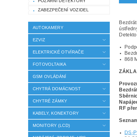
POŽÁRNÍ DETEKTORY
ZABEZPEČENÍ VOZIDEL
Bezdrát
AUTOKAMERY
ústředn
Detekto
EZVIZ
Podpo
ELEKTRICKÉ OTVÍRAČE
Bezdr
868 M
FOTOVOLTAIKA
ZÁKLA
GSM OVLÁDÁNÍ
Provozn
CHYTRÁ DOMÁCNOST
Bezdrá
Sběrni
CHYTRÉ ZÁMKY
Napájec
RF pře
KABELY, KONEKTORY
Seznam 
MONITORY (LCD)
DS-P