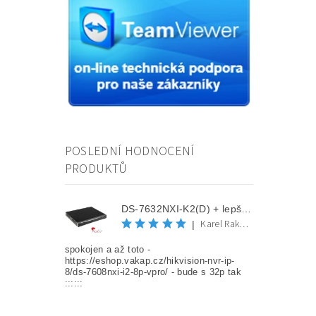
POSLEDNÍ HODNOCENÍ
PRODUKTŮ
DS-7632NXI-K2(D) + lepší cena po registraci
Karel Rakovec
|
spokojen a až toto -
https://eshop.vakap.cz/hikvision-nvr-ip-
8/ds-7608nxi-i2-8p-vpro/ - bude s 32p tak
::::::