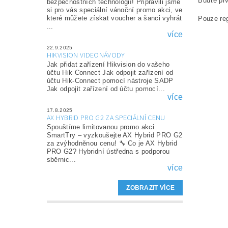
Buďte prv
bezpečnostních technologií! Připravili jsme
si pro vás speciální vánoční promo akci, ve
které můžete získat voucher a šanci vyhrát
Pouze reg
...
více
22.9.2025
HIKVISION VIDEONÁVODY
Jak přidat zařízení Hikvision do vašeho
účtu Hik Connect Jak odpojit zařízení od
účtu Hik-Connect pomocí nástroje SADP
Jak odpojit zařízení od účtu pomocí...
více
17.8.2025
AX HYBRID PRO G2 ZA SPECIÁLNÍ CENU
Spouštíme limitovanou promo akci
SmartTry – vyzkoušejte AX Hybrid PRO G2
za zvýhodněnou cenu! 🔧 Co je AX Hybrid
PRO G2? Hybridní ústředna s podporou
sběrnic...
více
ZOBRAZIT VÍCE