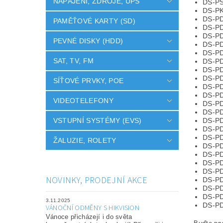
NAPÁJENÍ, ZDROJE, UPS
DS-P
DS-P
DS-P
PAMĚŤOVÉ KARTY (SD)
DS-P
DS-P
PEVNÉ DISKY (HDD)
DS-P
DS-P
SAT, TV, FM
DS-P
DS-P
DS-P
SÍŤOVÉ PRVKY, POE
DS-P
DS-P
VIDEOTELEFONY
DS-P
DS-P
DS-P
VSTUPNÍ SYSTÉMY (EVS)
DS-P
DS-P
ŽALUZIE, ROLETY
DS-P
DS-P
DS-P
DS-P
NOVINKY, PRODEJNÍ AKCE
DS-P
DS-P
DS-P
3.11.2025
DS-P
VÁNOČNÍ ODMĚNY S HIKVISION
Vánoce přicházejí i do světa