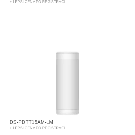
+ LEPŠÍ CENA PO REGISTRACI
DS-PDTT15AM-LM
+ LEPŠÍ CENA PO REGISTRACI