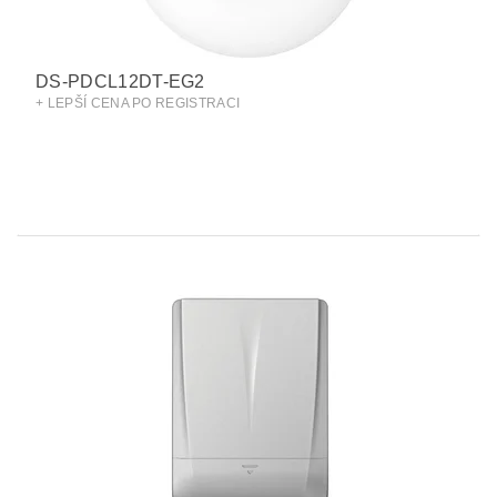
DS-PDCL12DT-EG2
+ LEPŠÍ CENA PO REGISTRACI