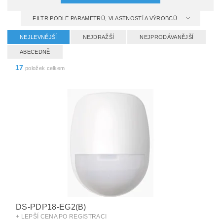
FILTR PODLE PARAMETRŮ, VLASTNOSTÍ A VÝROBCŮ
NEJLEVNĚJŠÍ
NEJDRAŽŠÍ
NEJPRODÁVANĚJŠÍ
ABECEDNĚ
17
položek celkem
DS-PDP18-EG2(B)
+ LEPŠÍ CENA PO REGISTRACI