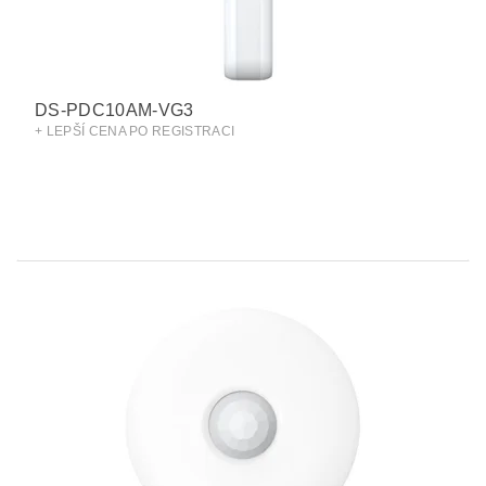
DS-PDC10AM-VG3
+ LEPŠÍ CENA PO REGISTRACI