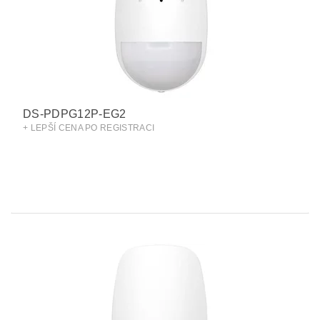
DS-PDPG12P-EG2
+ LEPŠÍ CENA PO REGISTRACI