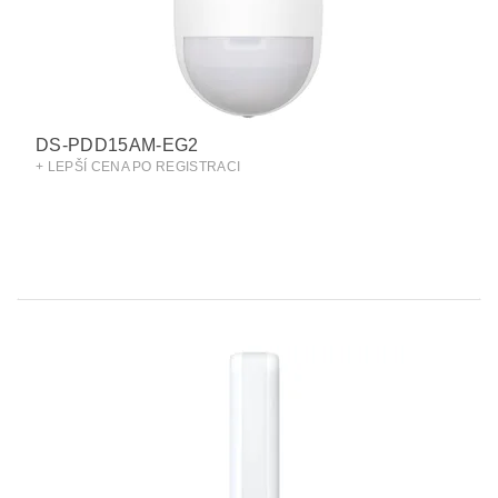
DS-PDD15AM-EG2
+ LEPŠÍ CENA PO REGISTRACI