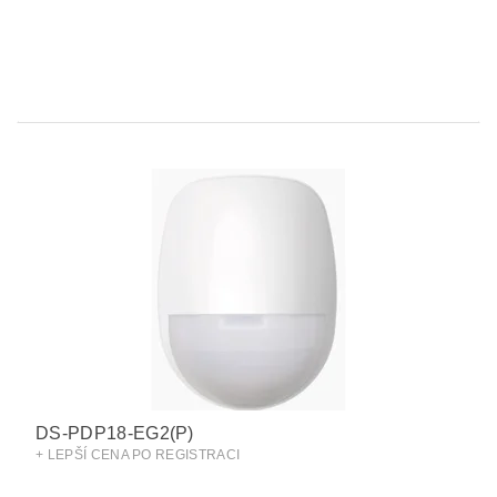
DS-PDP18-EG2(P)
+ LEPŠÍ CENA PO REGISTRACI