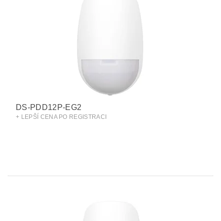
DS-PDD12P-EG2
+ LEPŠÍ CENA PO REGISTRACI