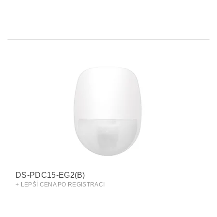
DS-PDC15-EG2(B)
+ LEPŠÍ CENA PO REGISTRACI