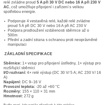
relé zvládne proud
5 A při 30 V DC nebo 16 A při 230 V
AC
, což umožňuje připojení i zařízení s velkou
spotřebou energie.
Podporuje 4 vestavěná relé, každé relé zvládne
proud 5 A při DC 30 V nebo 16 A při AC 230 V
Podpora prodloužení vzdálenosti sběrnice až o
500m
Přední a zadní strana s ochranou proti neoprávněné
manipulaci
ZÁKLADNÍ SPECIFIKACE
Sběrnice:
1× vstup pro připojení ústředny, 1× výstup pro
rozšiřující sběrnici
I/O rozhraní:
4× relé výstup (DC 30 V/ 5 A; AC 230 V/ 16
A)
Napájení:
DC 9–16 V
Provozní teplota:
-20 až +60 °C
Rozměry:
155 × 110 × 31 mm
Hmotnost:
272 g
Buďte první, kdo napíše příspěvek k této položce.