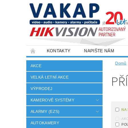
KONTAKTY
NAPIŠTE NÁM
SLOVNÍK POJMŮ
VELKOOBCHOD
Domů
AKCE
PŘ
VELKÁ LETNÍ AKCE
VÝPRODEJ
KAMEROVÉ SYSTÉMY
NA
ALARMY (EZS)
AK
AUTOKAMERY
PO