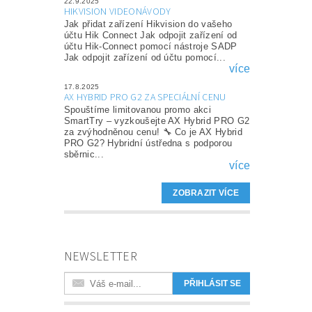
22.9.2025
HIKVISION VIDEONÁVODY
Jak přidat zařízení Hikvision do vašeho
účtu Hik Connect Jak odpojit zařízení od
účtu Hik-Connect pomocí nástroje SADP
Jak odpojit zařízení od účtu pomocí...
více
17.8.2025
AX HYBRID PRO G2 ZA SPECIÁLNÍ CENU
Spouštíme limitovanou promo akci
SmartTry – vyzkoušejte AX Hybrid PRO G2
za zvýhodněnou cenu! 🔧 Co je AX Hybrid
PRO G2? Hybridní ústředna s podporou
sběrnic...
více
ZOBRAZIT VÍCE
NEWSLETTER