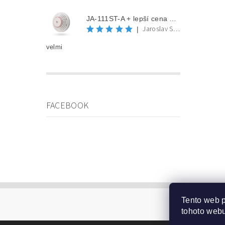
JA-111ST-A + lepší cena po registraci
Jaroslav Spěváček
|
velmi
FACEBOOK
Tento web 
tohoto webu