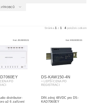
 A VÝROBCŮ
1
1
4
Stránka
z
-
položek celkem
Kód:
JBUB000101
Kód:
MBUB000101
AD7060EY
DS-KAW150-4N
 CENA PO
+ LEPŠÍ CENA PO
RACI
REGISTRACI