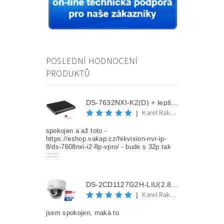
POSLEDNÍ HODNOCENÍ
PRODUKTŮ
DS-7632NXI-K2(D) + lepší cena po registraci
Karel Rakovec
|
spokojen a až toto -
https://eshop.vakap.cz/hikvision-nvr-ip-
8/ds-7608nxi-i2-8p-vpro/ - bude s 32p tak
::::::
DS-2CD1127G2H-LIU(2.8mm) + lepší cena po registraci
Karel Rakovec
|
jsem spokojen, maká to