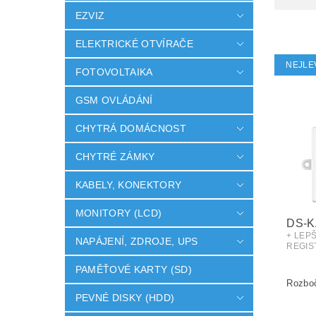
EZVIZ
ELEKTRICKÉ OTVÍRAČE
NEJLE
FOTOVOLTAIKA
GSM OVLÁDÁNÍ
CHYTRÁ DOMÁCNOST
CHYTRÉ ZÁMKY
KABELY, KONEKTORY
MONITORY (LCD)
DS-K
+ LEP
NAPÁJENÍ, ZDROJE, UPS
REGIS
PAMĚŤOVÉ KARTY (SD)
PEVNÉ DISKY (HDD)