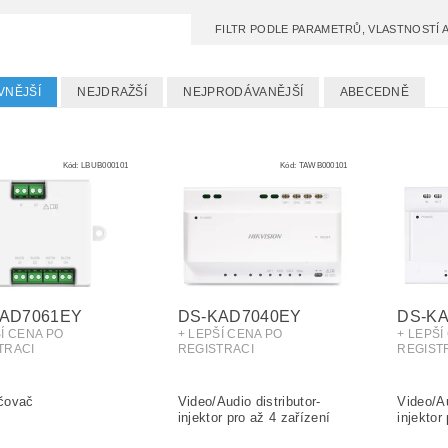
FILTR PODLE PARAMETRŮ, VLASTNOSTÍ
VNĚJŠÍ
NEJDRAŽŠÍ
NEJPRODÁVANĚJŠÍ
ABECEDNĚ
Kód:
LBUB000101
Kód:
TAWB000101
AD7061EY
DS-KAD7040EY
DS-K
ŠÍ CENA PO
+ LEPŠÍ CENA PO
+ LEPŠÍ
TRACI
REGISTRACI
REGIST