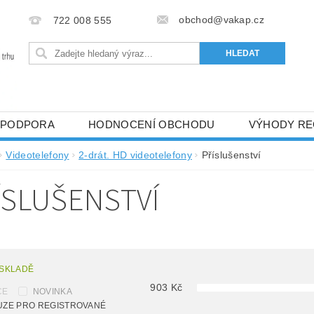
obchod@vakap.cz
722 008 555
PODPORA
HODNOCENÍ OBCHODU
VÝHODY RE
Videotelefony
2-drát. HD videotelefony
Příslušenství
ÍSLUŠENSTVÍ
 SKLADĚ
903
Kč
CE
NOVINKA
UZE PRO REGISTROVANÉ