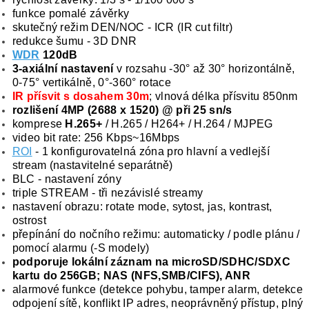
funkce pomalé závěrky
skutečný režim DEN/NOC - ICR (IR cut filtr)
redukce šumu - 3D DNR
WDR
120dB
3-axiální nastavení
v rozsahu -30° až 30° horizontálně,
0-75° vertikálně, 0°-360° rotace
IR přísvit s dosahem 30m
; vlnová délka přísvitu 850nm
rozlišení 4MP (2688 x 1520) @ při 25 sn/s
komprese
H.265+
/ H.265 / H264+ / H.264 / MJPEG
video bit rate: 256 Kbps~16Mbps
ROI
- 1 konfigurovatelná zóna pro hlavní a vedlejší
stream (nastavitelné separátně)
BLC - nastavení zóny
triple STREAM - tři nezávislé streamy
nastavení obrazu: rotate mode, sytost, jas, kontrast,
ostrost
přepínání do nočního režimu: automaticky / podle plánu /
pomocí alarmu (-S modely)
podporuje lokální záznam na microSD/SDHC/SDXC
kartu do 256GB; NAS (NFS,SMB/CIFS), ANR
alarmové funkce (detekce pohybu, tamper alarm, detekce
odpojení sítě, konflikt IP adres, neoprávněný přístup, plný