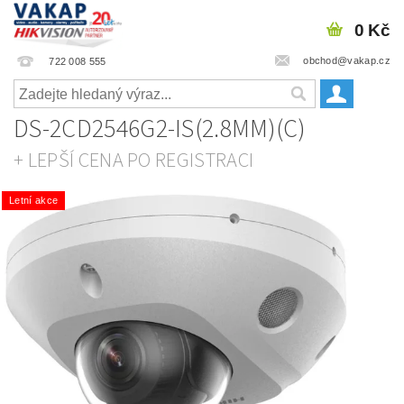
0 Kč
obchod@vakap.cz
722 008 555
DS-2CD2546G2-IS(2.8MM)(C)
+ LEPŠÍ CENA PO REGISTRACI
Letní akce