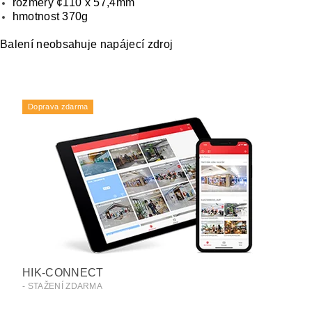
rozměry ¢110 x 57,4mm
hmotnost 370g
Balení neobsahuje napájecí zdroj
Doprava zdarma
HIK-CONNECT
- STAŽENÍ ZDARMA