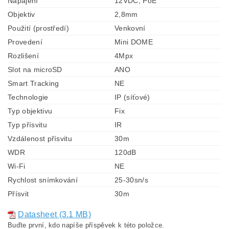
Napájení
12VDC, PoE
Objektiv
2,8mm
Použití (prostředí)
Venkovní
Provedení
Mini DOME
Rozlišení
4Mpx
Slot na microSD
ANO
Smart Tracking
NE
Technologie
IP (síťové)
Typ objektivu
Fix
Typ přísvitu
IR
Vzdálenost přísvitu
30m
WDR
120dB
Wi-Fi
NE
Rychlost snímkování
25-30sn/s
Přísvit
30m
Datasheet (3.1 MB)
Buďte první, kdo napíše příspěvek k této položce.