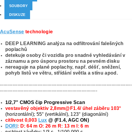
SOUBORY
DISKUZE
AcuSense
technologie
DEEP LEARNING analýza na odfiltrování falešných
poplachů
detekuje osoby či vozidla pro snadné vyhledávání v
záznamu a pro úsporu prostoru na pevném disku
nereaguje na plané poplachy, např. déšť, sněžení,
pohyb listů ve větru, střídání světla a stínu apod.
------------------------------------------------------------------------------------
--------------------------------------------------------------
1/2,7" CMOS čip Progressive Scan
vestavěný objektiv 2,8mm@F1.4/ úhel záběru 103°
(horizontální); 55° (vertikální), 123° (diagonální)
citlivost 0,003
Lux
@ (F1.4, AGC ON)
DORI
: D: 64 m O: 26 m R: 13 m I: 6 m
rychlost závěrky: 1/3 s - 1/100 000 s