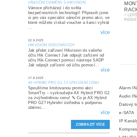
VÁNOČNÍ ODMĚNY S HIKVISION
MONT
Vánoce přicházejí i do světa
RACK
bezpečnostních technologií! Připravili jsme
+ LEP
si pro vás speciální vánoční promo akci, ve
REGIS
které můžete získat voucher a šanci vyhrát
...
více
22.9.2025
HIKVISION VIDEONÁVODY
Jak přidat zařízení Hikvision do vašeho
účtu Hik Connect Jak odpojit zařízení od
účtu Hik-Connect pomocí nástroje SADP
Jak odpojit zařízení od účtu pomocí...
více
17.8.2025
AX HYBRID PRO G2 ZA SPECIÁLNÍ CENU
Alarm I
Spouštíme limitovanou promo akci
SmartTry – vyzkoušejte AX Hybrid PRO G2
Audio I
za zvýhodněnou cenu! 🔧 Co je AX Hybrid
PRO G2? Hybridní ústředna s podporou
Datový t
sběrnic...
více
e-SATA
IP Kanál
ZOBRAZIT VÍCE
Kompres