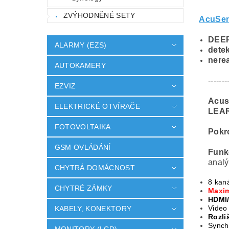
ZVÝHODNĚNÉ SETY
AcuSe
DEEP
ALARMY (EZS)
dete
nerea
AUTOKAMERY
-------
EZVIZ
Acus
ELEKTRICKÉ OTVÍRAČE
LEAR
FOTOVOLTAIKA
Pokro
GSM OVLÁDÁNÍ
Funkc
analý
CHYTRÁ DOMÁCNOST
8 kan
CHYTRÉ ZÁMKY
Maxim
HDMI
Video
KABELY, KONEKTORY
Rozli
Synch