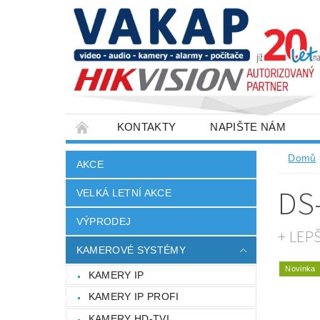
KONTAKTY
NAPIŠTE NÁM
SLOVNÍK POJMŮ
VELKOOBCHOD
Domů
AKCE
DS
VELKÁ LETNÍ AKCE
VÝPRODEJ
+ LEP
KAMEROVÉ SYSTÉMY
Novinka
KAMERY IP
KAMERY IP PROFI
KAMERY HD-TVI