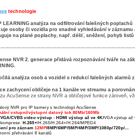
nse
technologie
 LEARNING analýza na odfiltrování falešných poplachů
kuje osoby či vozidla pro snadné vyhledávání v záznamu
guje na plané poplachy, např. déšť, sněžení, pohyb listů v
------------------------------------------------------------------------------------
ense NVR 2. generace přidává rozpoznávání tváře na zák
NING.
čilá analýza osob a vozidel s redukcí falešných alarmů 
e zachycení obličeje na 1 kanále ve streamu a porovnání
zu AcuSense ze strany NVR a obličejové funkce zároveň, vž
álový NVR pro IP kamery s technologii AcuSense
ální vstupní/výstupní datový tok 80Mb/160Mb
/VGA/CVBS video výstup
-
HDMI výstup až ve 4K/
VGA výstup až
 komprese:
H.265+
/H.265/H.264+/H.264/MPEG4
šení pro záznam
12MP
/8MP/6MP/5MP/4MP/3MP/1080p/720p/...
ronní přehrávání 8 kanálů