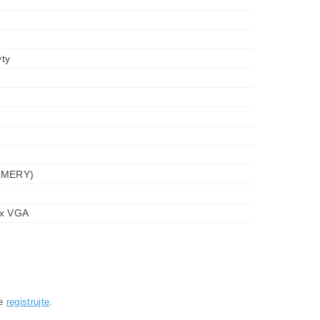
ty
AMERY)
1x VGA
se
registrujte
.