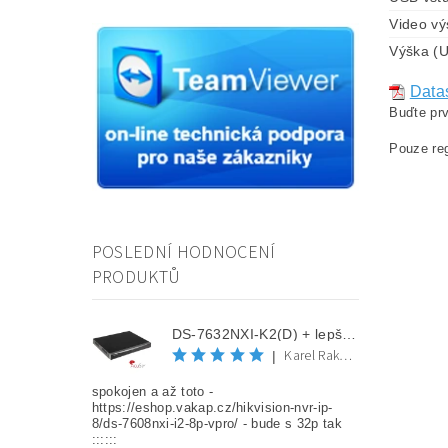
Video vý
Výška (U
Data
Buďte prv
Pouze reg
POSLEDNÍ HODNOCENÍ
PRODUKTŮ
DS-7632NXI-K2(D) + lepší cena po registraci
Karel Rakovec
|
spokojen a až toto -
https://eshop.vakap.cz/hikvision-nvr-ip-
8/ds-7608nxi-i2-8p-vpro/ - bude s 32p tak
::::::