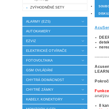
SOUB
ZVÝHODNĚNÉ SETY
DISKU
ALARMY (EZS)
AcuSe
AUTOKAMERY
DEEP
EZVIZ
dete
nerea
ELEKTRICKÉ OTVÍRAČE
-----------
FOTOVOLTAIKA
Acusen
GSM OVLÁDÁNÍ
LEARN
CHYTRÁ DOMÁCNOST
Pokroči
CHYTRÉ ZÁMKY
Funkce 
analýzu
KABELY, KONEKTORY
8 kan