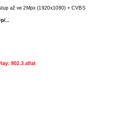
tup až ve 2Mpx (1920x1080) + CVBS
/...
ay; 802.3 af/at