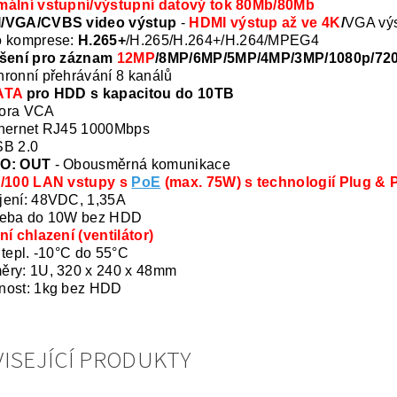
mální vstupní/výstupní datový tok 80Mb/80Mb
/VGA/CVBS video výstup
-
HDMI výstup až ve 4K
/
VGA výs
o komprese:
H.265+
/H.265/H.264+/H.264/MPEG4
išení pro záznam
12MP
/8MP/6MP/5MP/4MP/3MP/1080p/720p
ronní přehrávání 8 kanálů
ATA
pro HDD s kapacitou do 10TB
ora VCA
thernet RJ45 1000Mbps
SB 2.0
O: OUT
- Obousměrná komunikace
0/100 LAN vstupy s
PoE
(max. 75W) s technologií Plug & Pl
jení: 48VDC, 1,35A
řeba do 10W bez HDD
ní chlazení (ventilátor)
 tepl. -10°C do 55°C
ěry: 1U, 320 x 240 x 48mm
nost:
1kg bez HDD
ISEJÍCÍ PRODUKTY