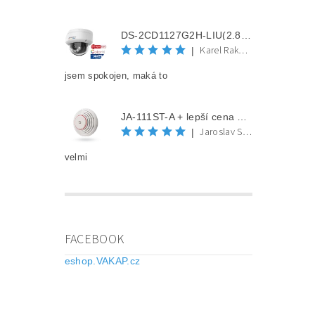
DS-2CD1127G2H-LIU(2.8mm) + lepší cena po registraci
Karel Rakovec
|
jsem spokojen, maká to
JA-111ST-A + lepší cena po registraci
Jaroslav Spěváček
|
velmi
FACEBOOK
eshop.VAKAP.cz