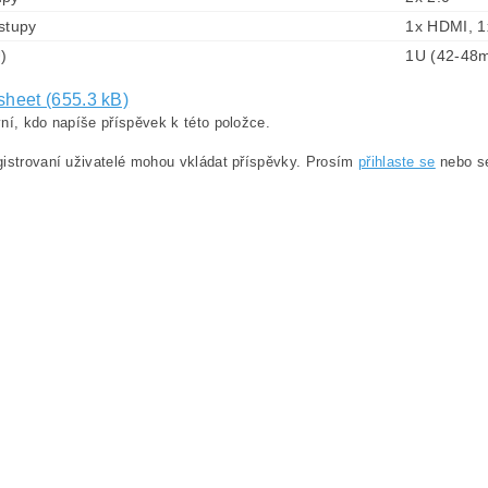
stupy
1x HDMI, 
)
1U (42-48
sheet (655.3 kB)
ní, kdo napíše příspěvek k této položce.
istrovaní uživatelé mohou vkládat příspěvky. Prosím
přihlaste se
nebo 