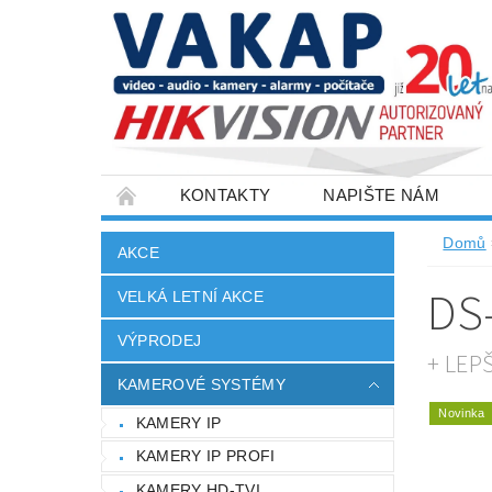
KONTAKTY
NAPIŠTE NÁM
SLOVNÍK POJMŮ
VELKOOBCHOD
Domů
AKCE
DS
VELKÁ LETNÍ AKCE
VÝPRODEJ
+ LEP
KAMEROVÉ SYSTÉMY
Novinka
KAMERY IP
KAMERY IP PROFI
KAMERY HD-TVI