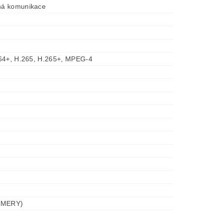
á komunikace
64+, H.265, H.265+, MPEG-4
AMERY)