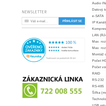
Audio I
Datový t
NEWSLETTER
e-SATA
IP Kanál
Kompres
LAN (RJ
Max. roz
Max. roz
Montáž 
Počet H
Počet vs
RAID
RS-232
RS-485
Šířka (
Technolo
USB vst