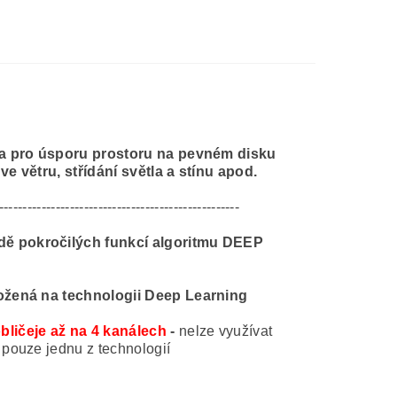
 a pro úsporu prostoru na pevném disku
e větru, střídání světla a stínu apod.
---------------------------------------------------
dě pokročilých funkcí algoritmu DEEP
ložená na technologii Deep Learning
bličeje až na 4 kanálech
-
nelze využívat
pouze jednu z technologií