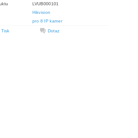
uktu
LVUB000101
Hikvision
e
pro 8 IP kamer
Tisk
Dotaz