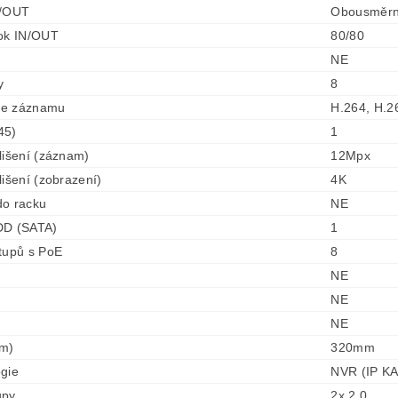
N/OUT
Obousměrn
ok IN/OUT
80/80
NE
y
8
e záznamu
H.264, H.2
45)
1
lišení (záznam)
12Mpx
lišení (zobrazení)
4K
do racku
NE
DD (SATA)
1
tupů s PoE
8
NE
NE
NE
mm)
320mm
gie
NVR (IP K
upy
2x 2.0