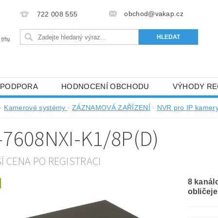
obchod@vakap.cz
722 008 555
PODPORA
HODNOCENÍ OBCHODU
VÝHODY RE
Kamerové systémy
ZÁZNAMOVÁ ZAŘÍZENÍ
NVR pro IP kamer
-7608NXI-K1/8P(D)
ŠÍ CENA PO REGISTRACI
8 kaná
obličej