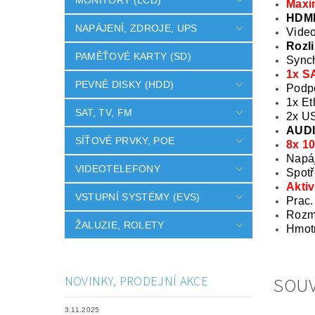
MONITORY (LCD)
Maxi
HDMI
NAPÁJENÍ, ZDROJE, UPS
Vide
Rozl
PAMĚŤOVÉ KARTY (SD)
Synch
1x S
PEVNÉ DISKY (HDD)
Podp
1x E
SAT, TV, FM
2x U
AUDI
SÍŤOVÉ PRVKY, POE
8x 1
Napá
VIDEOTELEFONY
Spot
Aktiv
VSTUPNÍ SYSTÉMY (EVS)
Prac.
Rozm
ŽALUZIE, ROLETY
Hmot
SOUV
NOVINKY, PRODEJNÍ AKCE
3.11.2025