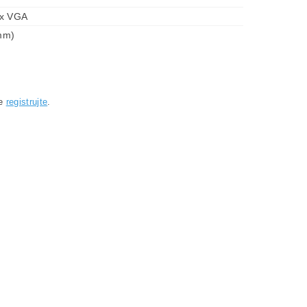
1x VGA
mm)
se
registrujte
.