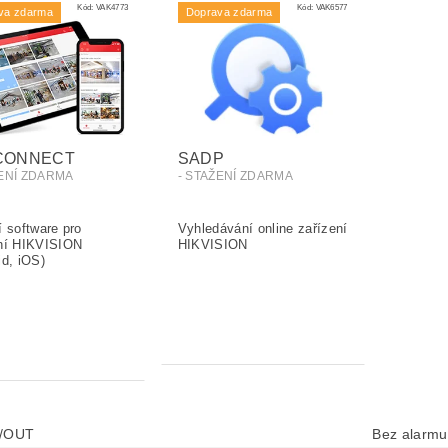
Kód:
VAK4773
Kód:
VAK6577
va zdarma
Doprava zdarma
-CONNECT
SADP
ŽENÍ ZDARMA
- STAŽENÍ ZDARMA
N/OUT
Bez alarmu