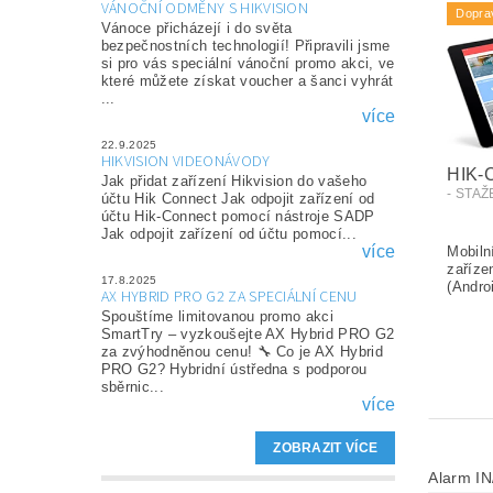
VÁNOČNÍ ODMĚNY S HIKVISION
Dopra
Vánoce přicházejí i do světa
bezpečnostních technologií! Připravili jsme
si pro vás speciální vánoční promo akci, ve
které můžete získat voucher a šanci vyhrát
...
více
22.9.2025
HIKVISION VIDEONÁVODY
HIK
Jak přidat zařízení Hikvision do vašeho
- STA
účtu Hik Connect Jak odpojit zařízení od
účtu Hik-Connect pomocí nástroje SADP
Jak odpojit zařízení od účtu pomocí...
více
17.8.2025
AX HYBRID PRO G2 ZA SPECIÁLNÍ CENU
Spouštíme limitovanou promo akci
SmartTry – vyzkoušejte AX Hybrid PRO G2
za zvýhodněnou cenu! 🔧 Co je AX Hybrid
PRO G2? Hybridní ústředna s podporou
sběrnic...
více
ZOBRAZIT VÍCE
Alarm I