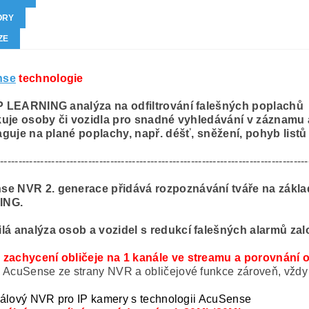
ORY
ZE
nse
technologie
 LEARNING analýza na odfiltrování falešných poplachů
kuje osoby či vozidla pro snadné vyhledávání v záznamu
guje na plané poplachy, např. déšť, sněžení, pohyb listů v
------------------------------------------------------------------------------------
se NVR 2. generace přidává rozpoznávání tváře na zákla
ING.
lá analýza osob a vozidel s redukcí falešných alarmů za
zachycení obličeje na 1 kanále ve streamu a porovnání o
 AcuSense ze strany NVR a obličejové funkce zároveň, vždy 
álový NVR pro IP kamery s technologii AcuSense