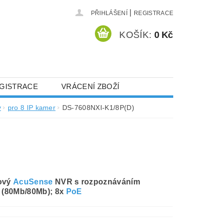
|
PŘIHLÁŠENÍ
REGISTRACE
KOŠÍK:
0 Kč
GISTRACE
VRÁCENÍ ZBOŽÍ
y
pro 8 IP kamer
DS-7608NXI-K1/8P(D)
lový
AcuSense
NVR s rozpoznáváním
e (80Mb/80Mb); 8x
PoE