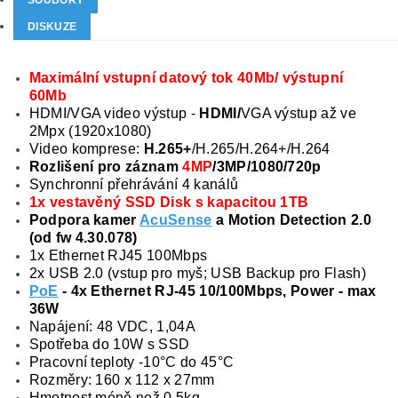
SOUBORY
DISKUZE
Maximální vstupní datový tok 40Mb/ výstupní
60Mb
HDMI/VGA video výstup -
HDMI/
VGA výstup až ve
2Mpx (1920x1080)
Video komprese:
H.265+
/H.265/H.264+/H.264
Rozlišení pro záznam
4MP
/3MP/1080/720p
Synchronní přehrávání 4 kanálů
1x vestavěný SSD Disk s kapacitou 1TB
Podpora kamer
AcuSense
a Motion Detection 2.0
(od fw 4.30.078)
1x Ethernet RJ45 100Mbps
2x USB 2.0 (vstup pro myš; USB Backup pro Flash)
PoE
- 4x Ethernet RJ-45 10/100Mbps, Power - max
36W
Napájení: 48 VDC, 1,04A
Spotřeba do 10W s SSD
Pracovní teploty -10°C do 45°C
Rozměry: 160 x 112 x 27mm
Hmotnost méně než 0,5kg