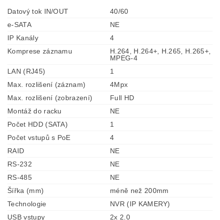
Datový tok IN/OUT
40/60
e-SATA
NE
IP Kanály
4
Komprese záznamu
H.264, H.264+, H.265, H.265+,
MPEG-4
LAN (RJ45)
1
Max. rozlišení (záznam)
4Mpx
Max. rozlišení (zobrazení)
Full HD
Montáž do racku
NE
Počet HDD (SATA)
1
Počet vstupů s PoE
4
RAID
NE
RS-232
NE
RS-485
NE
Šířka (mm)
méně než 200mm
Technologie
NVR (IP KAMERY)
USB vstupy
2x 2.0