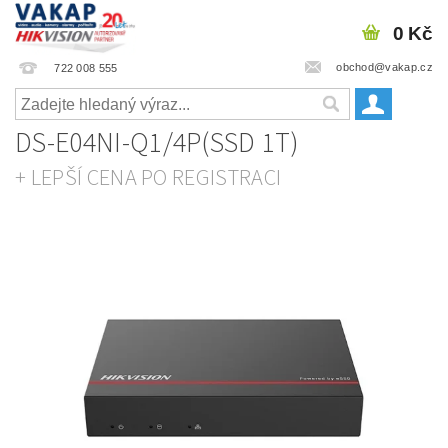
0 Kč
obchod@vakap.cz
722 008 555
DS-E04NI-Q1/4P(SSD 1T)
+ LEPŠÍ CENA PO REGISTRACI