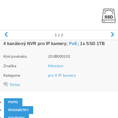
1
z 2
4 kanálový NVR pro IP kamery;
PoE
; 1x SSD 1TB
Kód produktu
J2UB000101
Značka
Hikvision
Kategorie
pro 4 IP kamery
Dotaz
POPIS
PARAMETRY