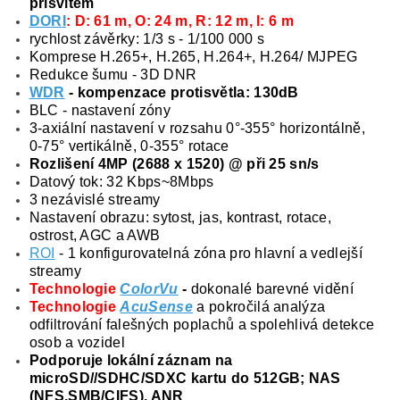
přísvitem
DORI
: D: 61 m, O: 24 m, R: 12 m, I: 6 m
rychlost závěrky: 1/3 s - 1/100 000 s
Komprese H.265+, H.265, H.264+, H.264/ MJPEG
Redukce šumu - 3D DNR
WDR
- kompenzace protisvětla: 130dB
BLC - nastavení zóny
3-axiální nastavení v rozsahu 0°-355° horizontálně,
0-75° vertikálně, 0-355° rotace
Rozlišení 4MP (2688 x 1520) @ při 25 sn/s
Datový tok: 32 Kbps~8Mbps
3 nezávislé streamy
Nastavení obrazu: sytost, jas, kontrast, rotace,
ostrost, AGC a AWB
ROI
- 1 konfigurovatelná zóna pro hlavní a vedlejší
streamy
Technologie
ColorVu
-
dokonalé barevné vidění
Technologie
AcuSense
a pokročilá analýza
odfiltrování falešných poplachů a spolehlivá detekce
osob a vozidel
Podporuje lokální záznam na
microSD//SDHC/SDXC kartu do 512GB; NAS
(NFS,SMB/CIFS), ANR