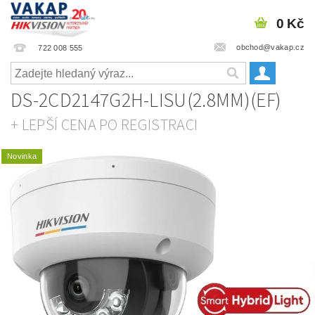
0 Kč
obchod@vakap.cz
722 008 555
DS-2CD2147G2H-LISU(2.8MM)(EF)
+ LEPŠÍ CENA PO REGISTRACI
Novinka