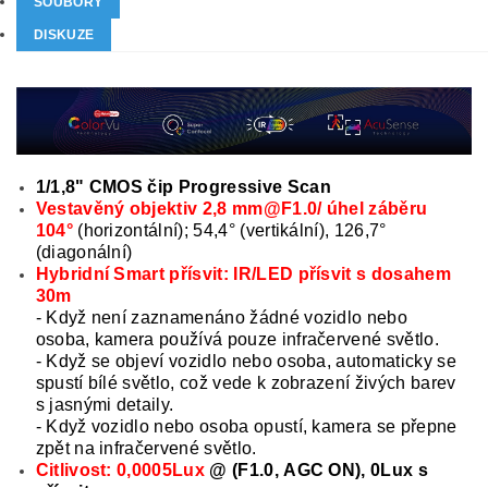
SOUBORY
DISKUZE
1/1,8" CMOS čip Progressive Scan
Vestavěný objektiv 2,8 mm@F1.0/ úhel záběru
104°
(horizontální); 54,4° (vertikální), 126,7°
(diagonální)
Hybridní Smart přísvit: IR/LED přísvit s dosahem
30m
-
Když není zaznamenáno žádné vozidlo nebo
osoba, kamera používá pouze infračervené světlo.
- Když se objeví vozidlo nebo osoba, automaticky se
spustí bílé světlo, což vede k zobrazení živých barev
s jasnými detaily.
- Když vozidlo nebo osoba opustí, kamera se přepne
zpět na infračervené světlo.
Citlivost: 0,0005Lux
@ (F1.0, AGC ON), 0Lux s