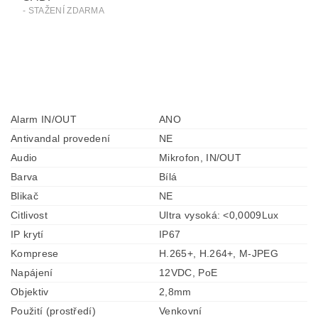
- STAŽENÍ ZDARMA
Alarm IN/OUT
ANO
Antivandal provedení
NE
Audio
Mikrofon, IN/OUT
Barva
Bílá
Blikač
NE
Citlivost
Ultra vysoká: <0,0009Lux
IP krytí
IP67
Komprese
H.265+, H.264+, M-JPEG
Napájení
12VDC, PoE
Objektiv
2,8mm
Použití (prostředí)
Venkovní