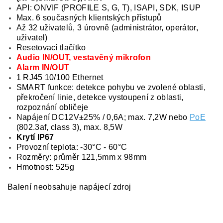
API: ONVIF (PROFILE S, G, T), ISAPI, SDK, ISUP
Max. 6 současných klientských přístupů
Až 32 uživatelů, 3 úrovně (administrátor, operátor,
uživatel)
Resetovací tlačítko
Audio IN/OUT, vestavěný mikrofon
Alarm IN/OUT
1 RJ45 10/100 Ethernet
SMART funkce: detekce pohybu ve zvolené oblasti,
překročení linie, detekce vystoupení z oblasti,
rozpoznání obličeje
Napájení DC12V±25% / 0,6A; max. 7,2W nebo
PoE
(802.3af, class 3), max. 8,5W
Krytí IP67
Provozní teplota: -30°C - 60°C
Rozměry: průměr 121,5mm x 98mm
Hmotnost: 525g
Balení neobsahuje napájecí zdroj