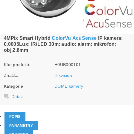
4MPix Smart Hybrid
ColorVu
AcuSense
IP kamera;
0,0005Lux; IR/LED 30m; audio; alarm; mikrofon;
obj.2.8mm
Kód produktu
H0UB000101
Značka
Hikvision
Kategorie
DOME kamery
Dotaz
POPIS
PARAMETRY