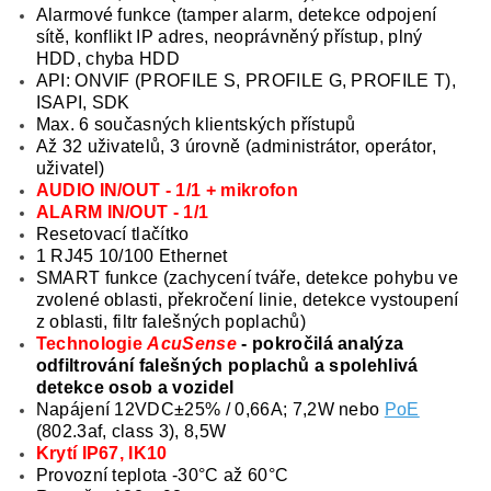
Alarmové funkce (tamper alarm, detekce odpojení
sítě, konflikt IP adres, neoprávněný přístup, plný
HDD, chyba HDD
API: ONVIF (PROFILE S, PROFILE G, PROFILE T),
ISAPI, SDK
Max. 6 současných klientských přístupů
Až 32 uživatelů, 3 úrovně (administrátor, operátor,
uživatel)
AUDIO IN/OUT - 1/1 + mikrofon
ALARM IN/OUT - 1/1
Resetovací tlačítko
1 RJ45 10/100 Ethernet
SMART funkce (zachycení tváře, detekce pohybu ve
zvolené oblasti, překročení linie, detekce vystoupení
z oblasti, filtr falešných poplachů)
Technologie
AcuSense
- pokročilá analýza
odfiltrování falešných poplachů a spolehlivá
detekce osob a vozidel
Napájení 12VDC±25% / 0,66A; 7,2W nebo
PoE
(802.3af, class 3), 8,5W
Krytí IP67, IK10
Provozní teplota -30°C až 60°C