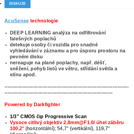
DISKUZE
AcuSense
technologie
DEEP LEARNING analýza na odfiltrování
falešných poplachů
detekuje osoby či vozidla pro snadné
vyhledávání v záznamu a pro úsporu prostoru na
pevném disku
nereaguje na plané poplachy, např. déšť,
sněžení, pohyb listů ve větru, střídání světla a
stínu apod.
------------------------------------------------------------------------------
--------------------------------------------------------------------
Powered by Darkfighter
1/3" CMOS čip Progressive Scan
Vysoce citlivý objektiv 2,8mm@F1.0/ úhel záběru
100,2°
(horizontální); 54,7° (vertikální), 119,7°