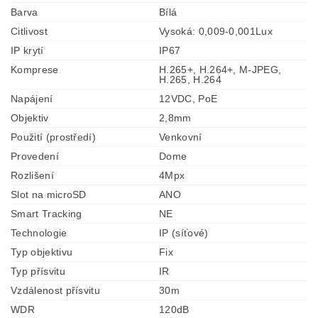
Barva
Bílá
Citlivost
Vysoká: 0,009-0,001Lux
IP krytí
IP67
Komprese
H.265+, H.264+, M-JPEG,
H.265, H.264
Napájení
12VDC, PoE
Objektiv
2,8mm
Použití (prostředí)
Venkovní
Provedení
Dome
Rozlišení
4Mpx
Slot na microSD
ANO
Smart Tracking
NE
Technologie
IP (síťové)
Typ objektivu
Fix
Typ přísvitu
IR
Vzdálenost přísvitu
30m
WDR
120dB