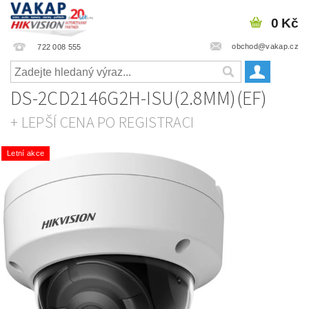
0 Kč
obchod@vakap.cz
722 008 555
DS-2CD2146G2H-ISU(2.8MM)(EF)
+ LEPŠÍ CENA PO REGISTRACI
Letní akce