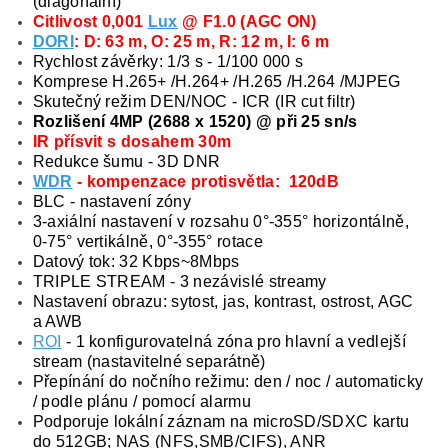
(diagonální)
Citlivost 0,001
Lux
@ F1.0 (AGC ON)
DORI
: D: 63 m, O: 25 m, R: 12 m, I: 6 m
Rychlost závěrky: 1/3 s - 1/100 000 s
Komprese H.265+ /H.264+ /
H.265 /H.264
/MJPEG
Skutečný režim DEN/NOC - ICR (IR cut filtr)
Rozlišení 4MP (2688 x 1520) @ při 25 sn/s
IR přísvit s dosahem 30m
Redukce šumu - 3D DNR
WDR
- kompenzace protisvětla: 120dB
BLC - nastavení zóny
3-axiální nastavení v rozsahu 0°-355° horizontálně,
0-75° vertikálně, 0°-355° rotace
Datový tok: 32 Kbps~8Mbps
TRIPLE STREAM - 3 nezávislé streamy
Nastavení obrazu: sytost, jas, kontrast, ostrost, AGC
a AWB
ROI
- 1 konfigurovatelná zóna pro hlavní a vedlejší
stream (nastavitelné separátně)
Přepínání do nočního režimu: den / noc / automaticky
/ podle plánu / pomocí alarmu
Podporuje lokální záznam na microSD/SDXC kartu
do 512GB; NAS (NFS,SMB/CIFS), ANR