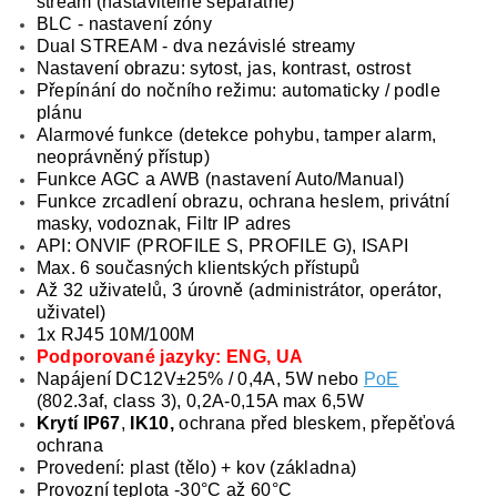
stream (nastavitelné separátně)
BLC - nastavení zóny
Dual STREAM - dva nezávislé streamy
Nastavení obrazu: sytost, jas, kontrast, ostrost
Přepínání do nočního režimu: automaticky / podle
plánu
Alarmové funkce (detekce pohybu, tamper alarm,
neoprávněný přístup)
Funkce AGC a AWB (nastavení Auto/Manual)
Funkce zrcadlení obrazu, ochrana heslem, privátní
masky, vodoznak, Filtr IP adres
API: ONVIF (PROFILE S, PROFILE G), ISAPI
Max. 6 současných klientských přístupů
Až 32 uživatelů, 3 úrovně (administrátor, operátor,
uživatel)
1x RJ45 10M/100M
Podporované jazyky: ENG, UA
Napájení DC12V±25% / 0,4A, 5W nebo
PoE
(802.3af, class 3), 0,2A-0,15A max 6,5W
Krytí IP67
,
IK10,
ochrana před bleskem, přepěťová
ochrana
Provedení: plast (tělo) + kov (základna)
Provozní teplota -30°C až 60°C