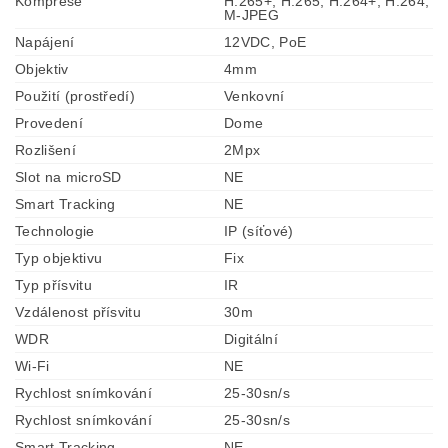
Komprese
H.265+, H.265, H.264+, H.264,
M-JPEG
Napájení
12VDC, PoE
Objektiv
4mm
Použití (prostředí)
Venkovní
Provedení
Dome
Rozlišení
2Mpx
Slot na microSD
NE
Smart Tracking
NE
Technologie
IP (síťové)
Typ objektivu
Fix
Typ přísvitu
IR
Vzdálenost přísvitu
30m
WDR
Digitální
Wi-Fi
NE
Rychlost snímkování
25-30sn/s
Rychlost snímkování
25-30sn/s
Smart Tracking
NE