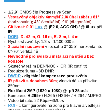
1/2,9" CMOS čip Progressive Scan
Vestavěný objektiv 4mm@F2.0/ úhel záběru
81°
(horizontální); 43° (vertikální), 96° (diagonální)
Citlivost: 0,01
Lux
@ (F2.0, AGC ON) / @ 0Lux při
IR
DORI
: D: 42 m, O: 16 m, R: 8 m, I: 4 m
Rychlost závěrky: 1/3 s - 1/100 000 s
2-axiální nastavení
v rozsahu 0°-355° horizontálně,
0°-70° vertikálně
Nevhodné pro svislou instalaci na stěnu bez
konzole
Skutečný režim DEN/NOC - ICR (IR cut filtr)
Redukce šumu - 3D DNR
DWDR
- digitální kompenzace protisvětla
IR přísvit s dosahem 30m
; vlnová délka přísvitu:
850nm
Rozlišení 2MP (1920 x 1080) @ při 25sn/s
Komprese
H.265+
/ H.265 / H264+ / H.264 / MJPEG
Video bit rate: 32 Kbps~8Mbps
ROI
- 1 konfigurovatelná zóna pro hlavní a vedlejší