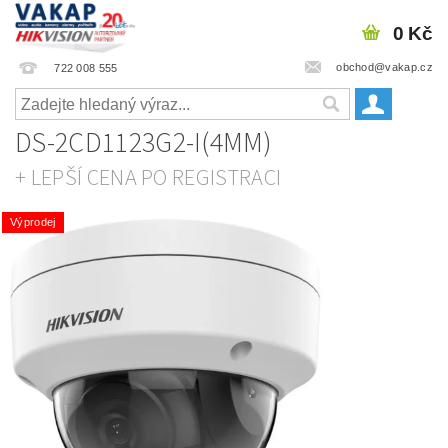
0 Kč
obchod@vakap.cz
722 008 555
DS-2CD1123G2-I(4MM)
+ LEPŠÍ CENA PO REGISTRACI
Výprodej