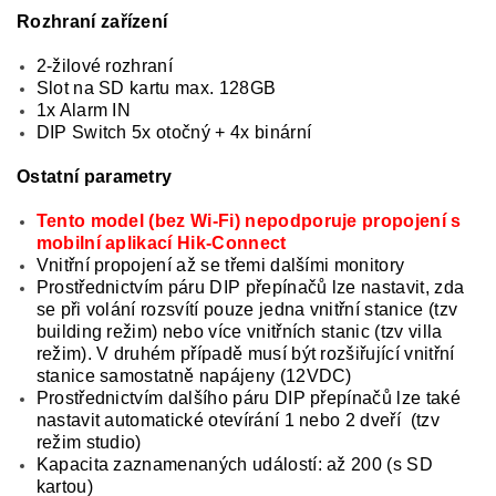
Rozhraní zařízení
2-žilové rozhraní
Slot na SD kartu max. 128GB
1x Alarm IN
DIP Switch 5x otočný + 4x binární
Ostatní parametry
Tento model (bez Wi-Fi) nepodporuje propojení s
mobilní aplikací Hik-Connect
Vnitřní propojení až se třemi dalšími monitory
Prostřednictvím páru DIP přepínačů lze nastavit, zda
se při volání rozsvítí pouze jedna vnitřní stanice (tzv
building režim) nebo více vnitřních stanic (tzv villa
režim). V druhém případě musí být rozšiřující vnitřní
stanice samostatně napájeny (12VDC)
Prostřednictvím dalšího páru DIP přepínačů lze také
nastavit automatické otevírání 1 nebo 2 dveří (tzv
režim studio)
Kapacita zaznamenaných událostí: až 200 (s SD
kartou)