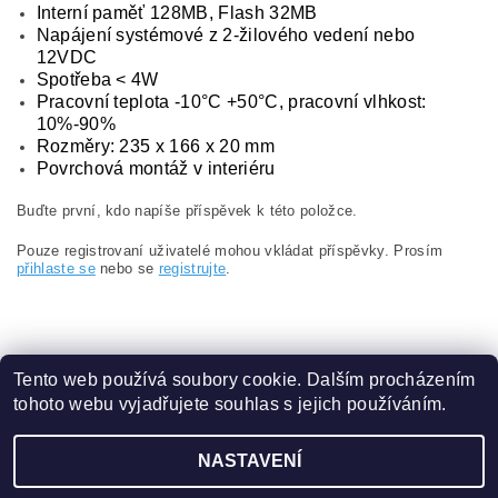
Interní paměť 128MB, Flash 32MB
Napájení systémové z 2-žilového vedení nebo
12VDC
Spotřeba < 4W
Pracovní teplota -10°C +50°C, pracovní vlhkost:
10%-90%
Rozměry: 235 x 166 x 20 mm
Povrchová montáž v interiéru
Buďte první, kdo napíše příspěvek k této položce.
Pouze registrovaní uživatelé mohou vkládat příspěvky. Prosím
přihlaste se
nebo se
registrujte
.
Tento web používá soubory cookie. Dalším procházením
tohoto webu vyjadřujete souhlas s jejich používáním.
Obchodní podmínky
|
Ochrana osobních údajů
NASTAVENÍ
2026 ©
eshop.VAKAP.cz
, všechna práva vyhrazena