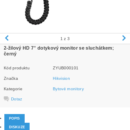
1
z 3
2-žilový HD 7“ dotykový monitor se sluchátkem;
černý
Kód produktu
ZYUB000101
Značka
Hikvision
Kategorie
Bytové monitory
Dotaz
POPIS
DISKUZE