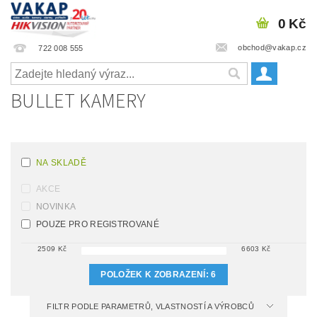
0 Kč
obchod@vakap.cz
722 008 555
BULLET KAMERY
NA SKLADĚ
AKCE
NOVINKA
POUZE PRO REGISTROVANÉ
2509
Kč
6603
Kč
POLOŽEK K ZOBRAZENÍ:
6
FILTR PODLE PARAMETRŮ, VLASTNOSTÍ A VÝROBCŮ