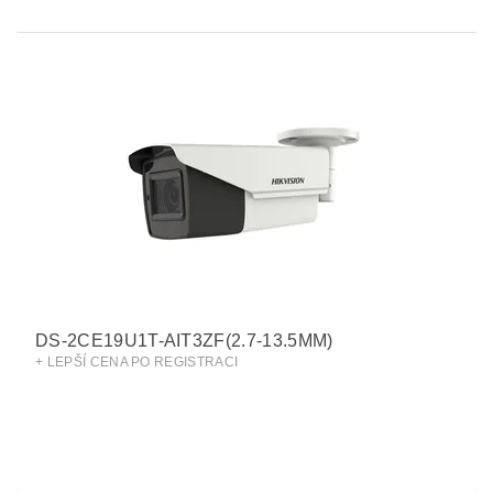
DS-2CE19U1T-AIT3ZF(2.7-13.5MM)
+ LEPŠÍ CENA PO REGISTRACI