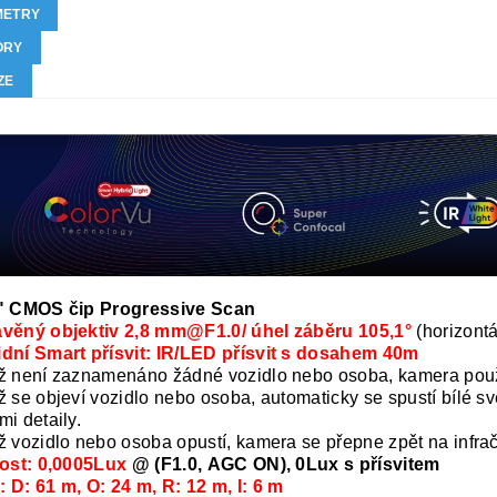
METRY
ORY
ZE
8" CMOS čip Progressive Scan
avěný objektiv 2,8 mm@F1.0/ úhel záběru 105,1°
(horizontál
dní Smart přísvit: IR/LED přísvit s dosahem 40m
ž není zaznamenáno žádné vozidlo nebo osoba, kamera použí
ž se objeví vozidlo nebo osoba, automaticky se spustí bílé sv
mi detaily.
ž vozidlo nebo osoba opustí, kamera se přepne zpět na infrač
vost: 0,0005Lux
@ (F1.0, AGC ON), 0Lux s přísvitem
I
: D: 61 m, O: 24 m, R: 12 m, I: 6 m