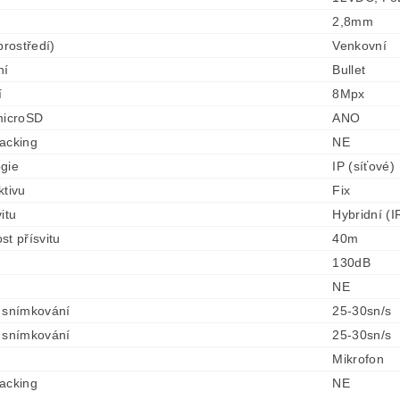
2,8mm
prostředí)
Venkovní
ní
Bullet
í
8Mpx
microSD
ANO
acking
NE
gie
IP (síťové)
ktivu
Fix
itu
Hybridní (I
st přísvitu
40m
130dB
NE
 snímkování
25-30sn/s
 snímkování
25-30sn/s
Mikrofon
acking
NE