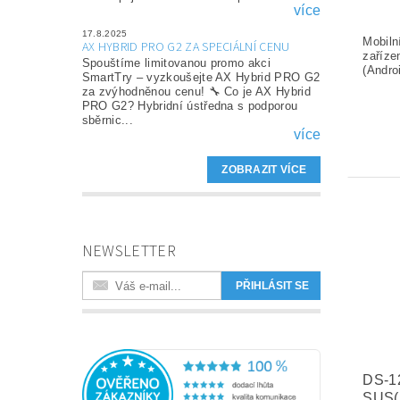
více
17.8.2025
AX HYBRID PRO G2 ZA SPECIÁLNÍ CENU
Spouštíme limitovanou promo akci
SmartTry – vyzkoušejte AX Hybrid PRO G2
za zvýhodněnou cenu! 🔧 Co je AX Hybrid
PRO G2? Hybridní ústředna s podporou
sběrnic...
více
ZOBRAZIT VÍCE
NEWSLETTER
DS-1
SUS(