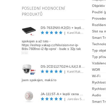
Objektiv
POSLEDNÍ HODNOCENÍ
Použití (
PRODUKTŮ
Provede
Rozlišen
DS-7632NXI-K2(D) + lepší cena po registraci
Slot na 
Karel Rakovec
|
Smart Tr
spokojen a až toto -
Technolo
https://eshop.vakap.cz/hikvision-nvr-ip-
8/ds-7608nxi-i2-8p-vpro/ - bude s 32p tak
Typ obje
::::::
Typ přísv
Vzdáleno
DS-2CD1127G2H-LIU(2.8mm) + lepší cena po registraci
WDR
Karel Rakovec
|
Wi-Fi
jsem spokojen, maká to
Rychlost
Rychlost
JA-111ST-A + lepší cena po registraci
Audio
Jaroslav Spěváček
|
Smart Tr