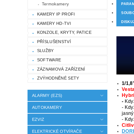
Termokamery
PARA
SOUB
KAMERY IP PROFI
DISKU
KAMERY HD-TVI
KONZOLE, KRYTY, PATICE
PŘÍSLUŠENSTVÍ
SLUŽBY
SOFTWARE
ZÁZNAMOVÁ ZAŘÍZENÍ
ZVÝHODNĚNÉ SETY
1/1,
Vest
Hybri
ALARMY (EZS)
-
Kdy
- Kdy
AUTOKAMERY
jasný
- Kdy
EZVIZ
Citli
DOR
ELEKTRICKÉ OTVÍRAČE