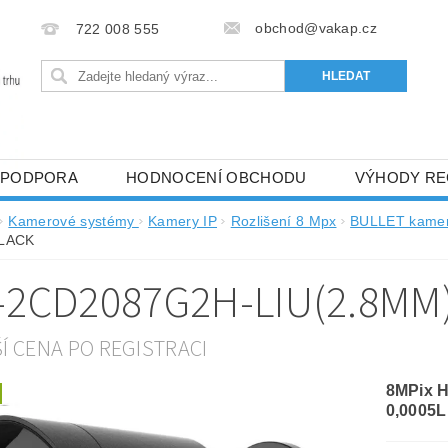
obchod@vakap.cz
722 008 555
PODPORA
HODNOCENÍ OBCHODU
VÝHODY RE
Kamerové systémy
Kamery IP
Rozlišení 8 Mpx
BULLET kamer
BLACK
-2CD2087G2H-LIU(2.8MM
ŠÍ CENA PO REGISTRACI
8MPix 
0,0005L