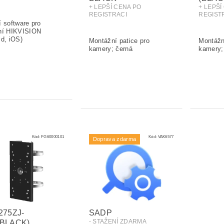
+ LEPŠÍ CENA PO
+ LEPŠÍ
REGISTRACI
REGIST
Kód:
FG60000101
Kód:
VAK6577
Doprava zdarma
275ZJ-
SADP
- STAŽENÍ ZDARMA
BLACK)