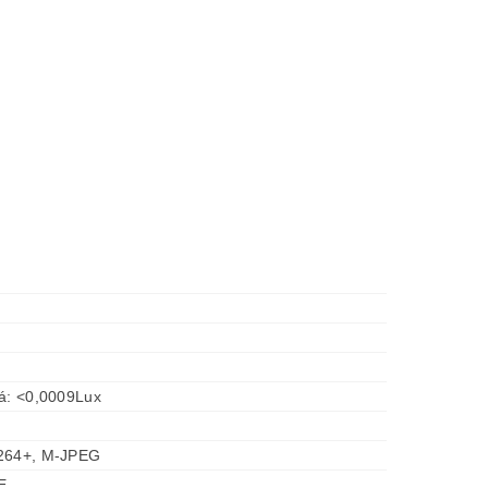
ká: <0,0009Lux
.264+, M-JPEG
E