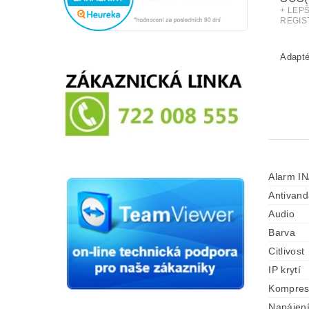
+ LEP
REGIS
Alarm I
Antivand
Audio
Barva
Citlivost
IP krytí
Kompre
Napájen