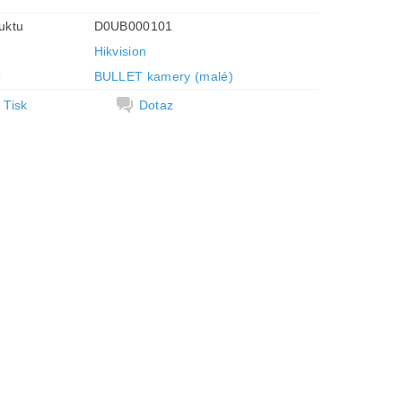
uktu
D0UB000101
Hikvision
e
BULLET kamery (malé)
Tisk
Dotaz