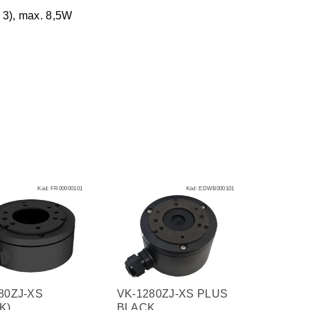
 3), max. 8,5W
Kód:
FR00000101
Kód:
EDWB000101
80ZJ-XS
VK-1280ZJ-XS PLUS
K)
BLACK