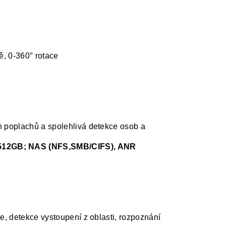
ě, 0-360° rotace
B
ch poplachů a spolehlivá detekce osob a
 512GB; NAS (NFS,SMB/CIFS), ANR
e, detekce vystoupení z oblasti, rozpoznání