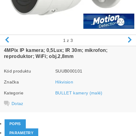
1
z 3
4MPix IP kamera; 0,5Lux; IR 30m; mikrofon;
reproduktor; WiFi; obj.2,8mm
Kód produktu
SUUB000101
Značka
Hikvision
Kategorie
BULLET kamery (malé)
Dotaz
POPIS
PARAMETRY