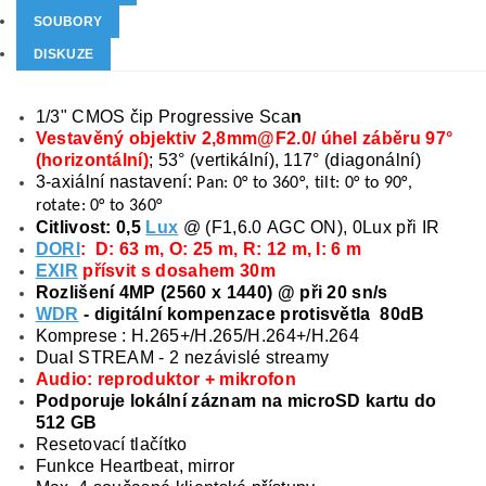
SOUBORY
DISKUZE
1/3" CMOS čip Progressive Sca
n
Vestavěný objektiv 2,8mm@F2.0/ úhel záběru 97°
(horizontální)
; 53° (vertikální), 117° (diagonální)
3-axiální nastavení:
Pan: 0° to 360°, tilt: 0° to 90°,
rotate: 0° to 360°
Citlivost: 0,5
Lux
@ (F1,6.0 AGC ON), 0Lux při IR
DORI
: D: 63 m, O: 25 m, R: 12 m, I: 6 m
EXIR
přísvit s dosahem 30m
Rozlišení 4MP (2560 x 1440) @ při 20 sn/s
WDR
- digitální kompenzace protisvětla 80dB
Komprese : H.265+/H.265/H.264+/H.264
Dual STREAM - 2 nezávislé streamy
Audio: reproduktor + mikrofon
Podporuje lokální záznam na microSD kartu do
512 GB
Resetovací tlačítko
Funkce Heartbeat, mirror