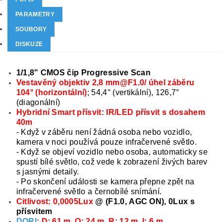
PARAMETRY
SOUBORY
DISKUZE
1/1,8" CMOS čip Progressive Scan
Vestavěný objektiv 2,8 mm@F1.0/ úhel záběru
104° (horizontální)
; 54,4° (vertikální), 126,7°
(diagonální)
Hybridní Smart přísvit: IR/LED přísvit s dosahem
40m
- Když v záběru není žádná osoba nebo vozidlo,
kamera v noci používá pouze infračervené světlo.
- Když se objeví vozidlo nebo osoba, automaticky se
spustí bílé světlo, což vede k zobrazení živých barev
s jasnými detaily.
- Po skončení události se kamera přepne zpět na
infračervené světlo a černobílé snímání.
Citlivost: 0,0005Lux
@ (F1.0, AGC ON), 0Lux s
přísvitem
DORI
: D: 61 m, O: 24 m, R: 12 m, I: 6 m