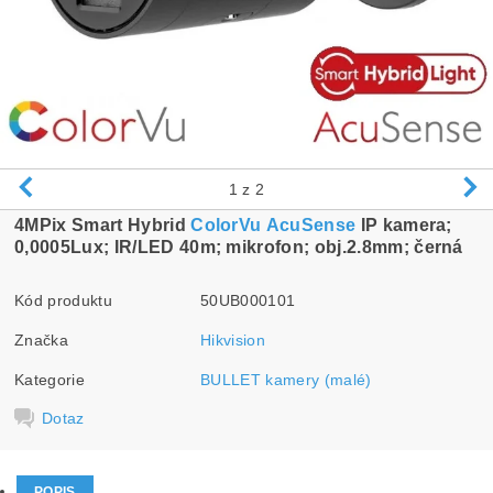
1
z 2
4MPix Smart Hybrid
ColorVu
AcuSense
IP kamera;
0,0005Lux; IR/LED 40m; mikrofon; obj.2.8mm; černá
Kód produktu
50UB000101
Značka
Hikvision
Kategorie
BULLET kamery (malé)
Dotaz
POPIS