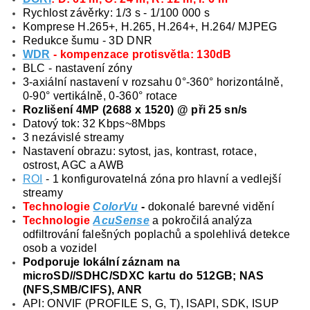
Rychlost závěrky: 1/3 s - 1/100 000 s
Komprese H.265+, H.265, H.264+, H.264/ MJPEG
Redukce šumu - 3D DNR
WDR
- kompenzace protisvětla: 130dB
BLC - nastavení zóny
3-axiální nastavení v rozsahu 0°-360° horizontálně,
0-90° vertikálně, 0-360° rotace
Rozlišení 4MP (2688 x 1520) @ při 25 sn/s
Datový tok: 32 Kbps~8Mbps
3 nezávislé streamy
Nastavení obrazu: sytost, jas, kontrast, rotace,
ostrost, AGC a AWB
ROI
- 1 konfigurovatelná zóna pro hlavní a vedlejší
streamy
Technologie
ColorVu
-
dokonalé barevné vidění
Technologie
AcuSense
a pokročilá analýza
odfiltrování falešných poplachů a spolehlivá detekce
osob a vozidel
Podporuje lokální záznam na
microSD//SDHC/SDXC kartu do 512GB; NAS
(NFS,SMB/CIFS), ANR
API: ONVIF (PROFILE S, G, T), ISAPI, SDK, ISUP