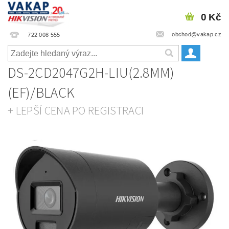
0 Kč
obchod@vakap.cz
722 008 555
DS-2CD2047G2H-LIU(2.8MM)
(EF)/BLACK
+ LEPŠÍ CENA PO REGISTRACI