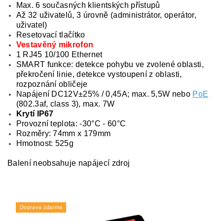
Max. 6 současných klientských přístupů
Až 32 uživatelů, 3 úrovně (administrátor, operátor,
uživatel)
Resetovací tlačítko
Vestavěný mikrofon
1 RJ45 10/100 Ethernet
SMART funkce: detekce pohybu ve zvolené oblasti,
překročení linie, detekce vystoupení z oblasti,
rozpoznání obličeje
Napájení DC12V±25% / 0,45A; max. 5,5W nebo
PoE
(802.3af, class 3), max. 7W
Krytí IP67
Provozní teplota: -30°C - 60°C
Rozměry: 74mm x 179mm
Hmotnost: 525g
Balení neobsahuje napájecí zdroj
Doprava zdarma