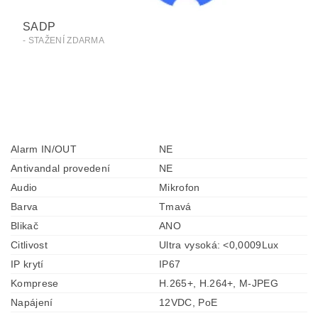
SADP
- STAŽENÍ ZDARMA
Alarm IN/OUT
NE
Antivandal provedení
NE
Audio
Mikrofon
Barva
Tmavá
Blikač
ANO
Citlivost
Ultra vysoká: <0,0009Lux
IP krytí
IP67
Komprese
H.265+, H.264+, M-JPEG
Napájení
12VDC, PoE