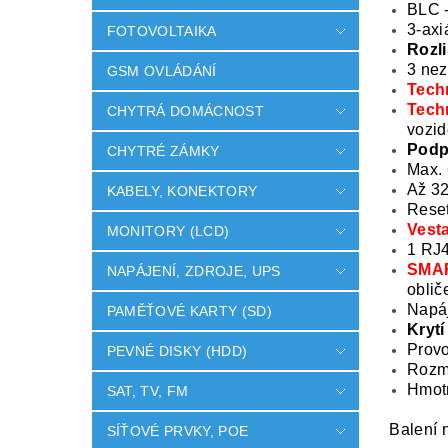
BLC -
3-axi
FOTOVOLTAIKA
Rozli
3 nez
GSM OVLÁDÁNÍ
Tech
Tech
CHYTRÁ DOMÁCNOST
vozid
Podp
CHYTRÉ ZÁMKY
Max. 
Až 32
KABELY, KONEKTORY
Reset
Vest
MONITORY (LCD)
1 RJ4
SMAR
NAPÁJENÍ, ZDROJE, UPS
oblič
Napá
PAMĚŤOVÉ KARTY (SD)
Krytí
Provo
PEVNÉ DISKY (HDD)
Rozm
Hmot
SAT, TV, FM
Balení 
SÍŤOVÉ PRVKY, POE