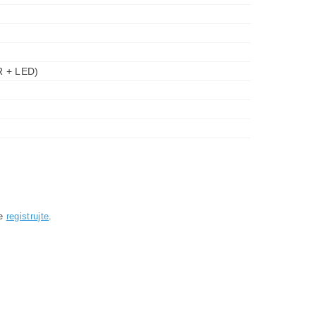
R + LED)
se
registrujte
.