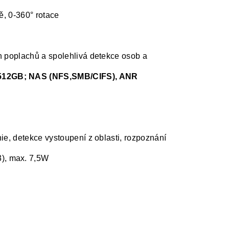
ě, 0-360° rotace
ch poplachů a spolehlivá detekce osob a
 512GB; NAS (NFS,SMB/CIFS), ANR
ie, detekce vystoupení z oblasti, rozpoznání
3), max. 7,5W