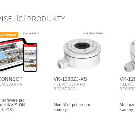
ISEJÍCÍ PRODUKTY
Kód:
VAK4773
Kód:
NDWB000101
va zdarma
-CONNECT
VK-1280ZJ-XS
VK-12
ŽENÍ ZDARMA
+ LEPŠÍ CENA PO
+ LEPŠÍ
REGISTRACI
REGIST