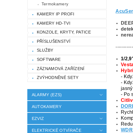
Termokamery
AcuSe
KAMERY IP PROFI
DEEP
KAMERY HD-TVI
dete
KONZOLE, KRYTY, PATICE
nerea
PŘÍSLUŠENSTVÍ
-----------
SLUŽBY
1/2,
SOFTWARE
Vest
ZÁZNAMOVÁ ZAŘÍZENÍ
Hybri
-
Když
ZVÝHODNĚNÉ SETY
- Kdy
jasný
- Po 
ALARMY (EZS)
Citli
DOR
AUTOKAMERY
Rychl
Komp
EZVIZ
Redu
WDR
ELEKTRICKÉ OTVÍRAČE