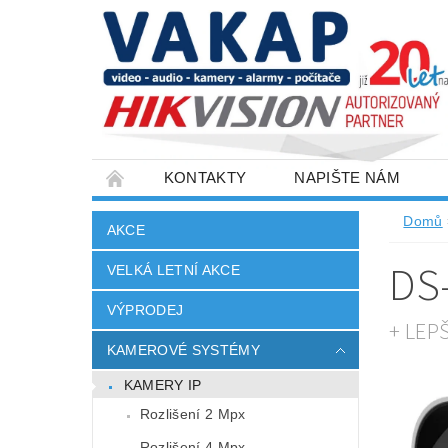
KONTAKTY
NAPIŠTE NÁM
SLOVNÍK POJMŮ
VELKOOBCHOD
Domů
AKCE
DS
VELKÁ LETNÍ AKCE
VÝPRODEJ
+ LEP
KAMEROVÉ SYSTÉMY
KAMERY IP
Rozlišení 2 Mpx
Rozlišení 4 Mpx