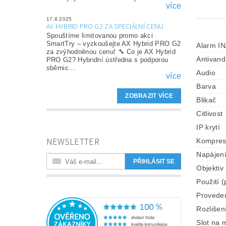
více
17.8.2025
AX HYBRID PRO G2 ZA SPECIÁLNÍ CENU
Spouštíme limitovanou promo akci
SmartTry – vyzkoušejte AX Hybrid PRO G2
Alarm I
za zvýhodněnou cenu! 🔧 Co je AX Hybrid
Antivand
PRO G2? Hybridní ústředna s podporou
sběrnic...
Audio
více
Barva
ZOBRAZIT VÍCE
Blikač
Citlivost
IP krytí
NEWSLETTER
Kompre
Napájen
Objektiv
Použití (
Provede
Rozlišen
Slot na 