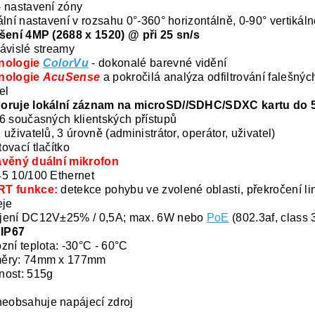
 nastavení zóny
ální nastavení v rozsahu 0°-360° horizontálně, 0-90° vertikáln
šení 4MP (2688 x 1520) @ při 25 sn/s
ávislé streamy
nologie
ColorVu
- dokonalé barevné vidění
nologie
AcuSense
a pokročilá analýza odfiltrování falešný
el
oruje lokální záznam na microSD//SDHC/SDXC kartu do
6 současných klientských přístupů
 uživatelů, 3 úrovně (administrátor, operátor, uživatel)
ovací tlačítko
avěný duální mikrofon
5 10/100 Ethernet
T funkce:
detekce pohybu ve zvolené oblasti, překročení lin
eje
jení DC12V±25% / 0,5A; max. 6W nebo
PoE
(802.3af, class 
 IP67
zní teplota: -30°C - 60°C
ěry: 74mm x 177mm
nost: 515g
neobsahuje napájecí zdroj