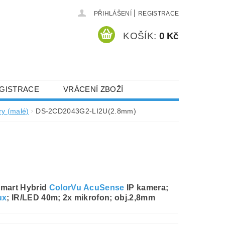
|
PŘIHLÁŠENÍ
REGISTRACE
KOŠÍK:
0 Kč
GISTRACE
VRÁCENÍ ZBOŽÍ
y (malé)
DS-2CD2043G2-LI2U(2.8mm)
)
mart Hybrid
ColorVu
AcuSense
IP kamera;
ux
; IR/LED 40m; 2x mikrofon; obj.2,8mm