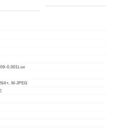
009-0,001Lux
.264+, M-JPEG
E