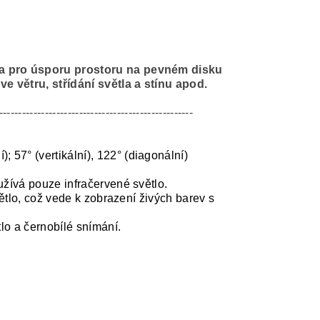
 a pro úsporu prostoru na pevném disku
e větru, střídání světla a stínu apod.
---------------------------------------------------
í); 57° (vertikální), 122° (diagonální)
žívá pouze infračervené světlo.
ětlo, což vede k zobrazení živých barev s
lo a černobílé snímání.