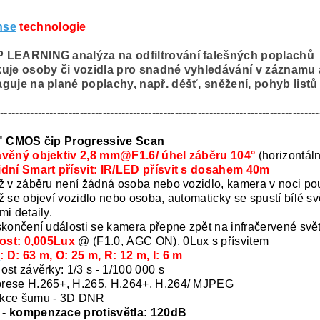
nse
technologie
 LEARNING analýza na odfiltrování falešných poplachů
kuje osoby či vozidla pro snadné vyhledávání v záznamu
guje na plané poplachy, např. déšť, sněžení, pohyb listů v
------------------------------------------------------------------------------------
9" CMOS čip Progressive Scan
avěný objektiv 2,8 mm@F1.6/ úhel záběru 104°
(horizontáln
dní Smart přísvit: IR/LED přísvit s dosahem 40m
 v záběru není žádná osoba nebo vozidlo, kamera v noci pou
ž se objeví vozidlo nebo osoba, automaticky se spustí bílé sv
mi detaily.
skončení události se kamera přepne zpět na infračervené svět
vost: 0,005Lux
@ (F1.0, AGC ON), 0Lux s přísvitem
I
: D: 63 m, O: 25 m, R: 12 m, I: 6 m
ost závěrky: 1/3 s - 1/100 000 s
rese H.265+, H.265, H.264+, H.264/ MJPEG
kce šumu - 3D DNR
- kompenzace protisvětla: 120dB