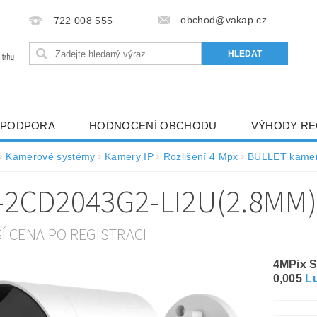
obchod@vakap.cz
722 008 555
PODPORA
HODNOCENÍ OBCHODU
VÝHODY RE
Kamerové systémy
Kamery IP
Rozlišení 4 Mpx
BULLET kamer
-2CD2043G2-LI2U(2.8MM
ŠÍ CENA PO REGISTRACI
4MPix S
0,005
L