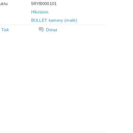
uktu
5RYB000101
Hikvision
e
BULLET kamery (malé)
Tisk
Dotaz