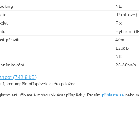
acking
NE
gie
IP (síťové)
ktivu
Fix
itu
Hybridní (I
st přísvitu
40m
120dB
NE
 snímkování
25-30sn/s
sheet (742.8 kB)
ní, kdo napíše příspěvek k této položce.
istrovaní uživatelé mohou vkládat příspěvky. Prosím
přihlaste se
nebo 