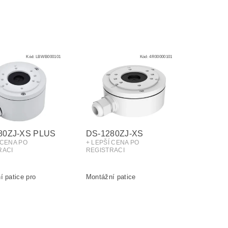
Kód:
LBWB000101
Kód:
4R00000101
80ZJ-XS PLUS
DS-1280ZJ-XS
 CENA PO
+ LEPŠÍ CENA PO
RACI
REGISTRACI