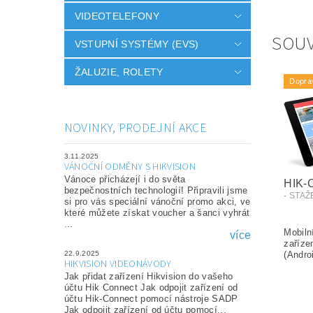
VIDEOTELEFONY
SOUV
VSTUPNÍ SYSTÉMY (EVS)
ŽALUZIE, ROLETY
Dopra
NOVINKY, PRODEJNÍ AKCE
3.11.2025
VÁNOČNÍ ODMĚNY S HIKVISION
Vánoce přicházejí i do světa
HIK
bezpečnostních technologií! Připravili jsme
- STA
si pro vás speciální vánoční promo akci, ve
které můžete získat voucher a šanci vyhrát
...
více
22.9.2025
HIKVISION VIDEONÁVODY
Jak přidat zařízení Hikvision do vašeho
účtu Hik Connect Jak odpojit zařízení od
účtu Hik-Connect pomocí nástroje SADP
Jak odpojit zařízení od účtu pomocí...