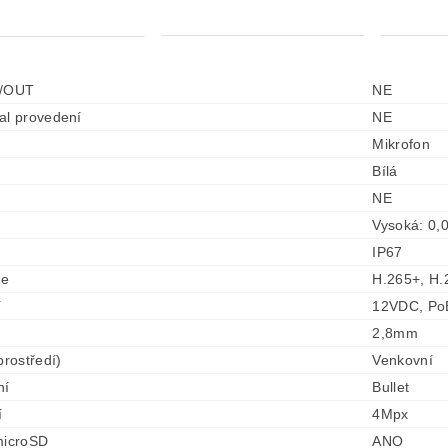
N/OUT
NE
al provedení
NE
Mikrofon
Bílá
NE
Vysoká: 0,
IP67
se
H.265+, H
í
12VDC, Po
2,8mm
prostředí)
Venkovní
ní
Bullet
í
4Mpx
microSD
ANO