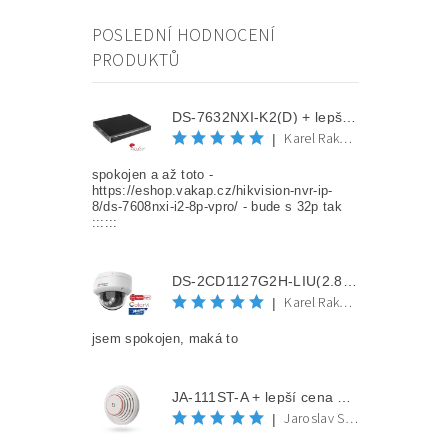
POSLEDNÍ HODNOCENÍ
PRODUKTŮ
DS-7632NXI-K2(D) + lepší cena po registraci
Karel Rakovec
|
spokojen a až toto -
https://eshop.vakap.cz/hikvision-nvr-ip-
8/ds-7608nxi-i2-8p-vpro/ - bude s 32p tak
::::::
DS-2CD1127G2H-LIU(2.8mm) + lepší cena po registraci
Karel Rakovec
|
jsem spokojen, maká to
JA-111ST-A + lepší cena po registraci
Jaroslav Spěváček
|