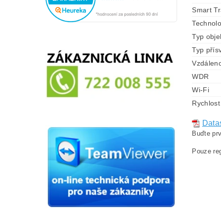
Smart Tr
Technolo
Typ obje
Typ přísv
Vzdáleno
WDR
Wi-Fi
Rychlost
Data
Buďte prv
Pouze reg