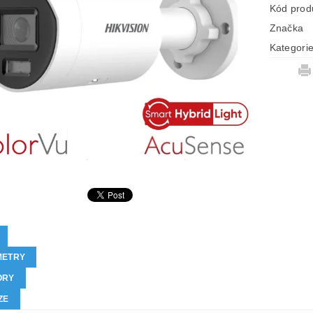
Kód prod
Značka
Kategori
METRY
ORY
ZE