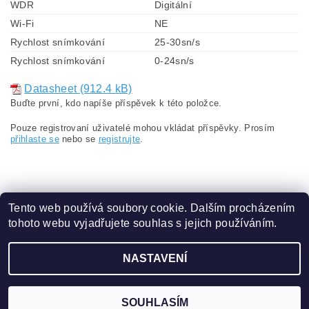
WDR
Digitální
Wi-Fi
NE
Rychlost snímkování
25-30sn/s
Rychlost snímkování
0-24sn/s
Datasheet (912.4 kB)
Buďte první, kdo napíše příspěvek k této položce.
Pouze registrovaní uživatelé mohou vkládat příspěvky. Prosím
přihlaste se
nebo se
registrujte
.
Tento web používá soubory cookie. Dalším procházením
tohoto webu vyjadřujete souhlas s jejich používáním.
Obchodní podmínky
|
Ochrana osobních údajů
NASTAVENÍ
2026 ©
eshop.VAKAP.cz
, všechna práva vyhrazena
Vytvořil Shoptet
SOUHLASÍM