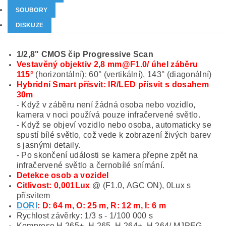
SOUBORY
DISKUZE
1/2,8" CMOS čip Progressive Scan
Vestavěný objektiv 2,8 mm@F1.0/ úhel záběru
115°
(horizontální); 60° (vertikální), 143° (diagonální)
Hybridní Smart přísvit: IR/LED přísvit s dosahem
30m
- Když v záběru není žádná osoba nebo vozidlo,
kamera v noci používá pouze infračervené světlo.
- Když se objeví vozidlo nebo osoba, automaticky se
spustí bílé světlo, což vede k zobrazení živých barev
s jasnými detaily.
- Po skončení události se kamera přepne zpět na
infračervené světlo a černobílé snímání.
Detekce osob a vozidel
Citlivost: 0,001Lux
@ (F1.0, AGC ON), 0Lux s
přísvitem
DORI
: D: 64 m, O: 25 m, R: 12 m, I: 6 m
Rychlost závěrky: 1/3 s - 1/100 000 s
Komprese H.265+, H.265, H.264+, H.264/ MJPEG