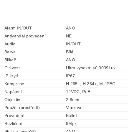
Alarm IN/OUT
ANO
Antivandal provedení
NE
Audio
IN/OUT
Barva
Bílá
Blikač
ANO
Citlivost
Ultra vysoká: <0,0009Lux
IP krytí
IP67
Komprese
H.265+, H.264+, M-JPEG
Napájení
12VDC, PoE
Objektiv
2,8mm
Použití (prostředí)
Venkovní
Provedení
Bullet
Rozlišení
8Mpx
Slot na microSD
ANO