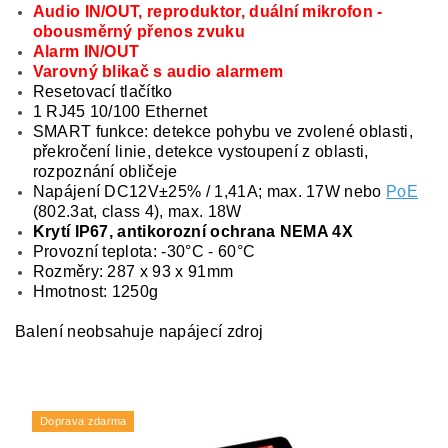
Audio IN/OUT, reproduktor, duální mikrofon -
obousměrný přenos zvuku
Alarm IN/OUT
Varovný blikač s audio alarmem
Resetovací tlačítko
1 RJ45 10/100 Ethernet
SMART funkce: detekce pohybu ve zvolené oblasti,
překročení linie, detekce vystoupení z oblasti,
rozpoznání obličeje
Napájení DC12V±25% / 1,41A; max. 17W nebo
PoE
(802.3at, class 4), max. 18W
Krytí IP67, antikorozní ochrana NEMA 4X
Provozní teplota: -30°C - 60°C
Rozměry: 287 x 93 x 91mm
Hmotnost: 1250g
Balení neobsahuje napájecí zdroj
Doprava zdarma