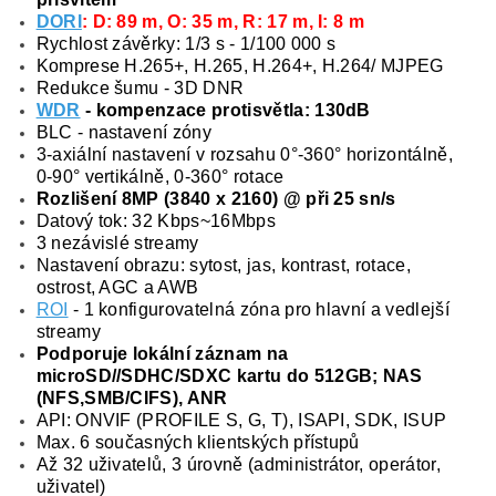
DORI
: D: 89 m, O: 35 m, R: 17 m, I: 8 m
Rychlost závěrky: 1/3 s - 1/100 000 s
Komprese H.265+, H.265, H.264+, H.264/ MJPEG
Redukce šumu - 3D DNR
WDR
- kompenzace protisvětla: 130dB
BLC - nastavení zóny
3-axiální nastavení v rozsahu 0°-360° horizontálně,
0-90° vertikálně, 0-360° rotace
Rozlišení 8MP (3840 x 2160) @ při 25 sn/s
Datový tok: 32 Kbps~16Mbps
3 nezávislé streamy
Nastavení obrazu: sytost, jas, kontrast, rotace,
ostrost, AGC a AWB
ROI
- 1 konfigurovatelná zóna pro hlavní a vedlejší
streamy
Podporuje lokální záznam na
microSD//SDHC/SDXC kartu do 512GB; NAS
(NFS,SMB/CIFS), ANR
API: ONVIF (PROFILE S, G, T), ISAPI, SDK, ISUP
Max. 6 současných klientských přístupů
Až 32 uživatelů, 3 úrovně (administrátor, operátor,
uživatel)