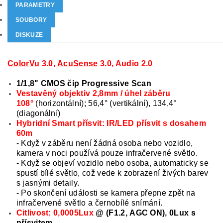
PARAMETRY
SOUBORY
DISKUZE
ColorVu
3.0,
AcuSense
3.0, Audio 2.0
1/1,8" CMOS čip Progressive Scan
Vestavěný objektiv 2,8mm / úhel záběru
108°
(horizontální); 56,4° (vertikální), 134,4°
(diagonální)
Hybridní Smart přísvit: IR/LED přísvit s dosahem
60m
- Když v záběru není žádná osoba nebo vozidlo,
kamera v noci používá pouze infračervené světlo.
- Když se objeví vozidlo nebo osoba, automaticky se
spustí bílé světlo, což vede k zobrazení živých barev
s jasnými detaily.
- Po skončení události se kamera přepne zpět na
infračervené světlo a černobílé snímání.
Citlivost: 0,0005Lux
@ (F1.2, AGC ON), 0Lux s
přísvitem