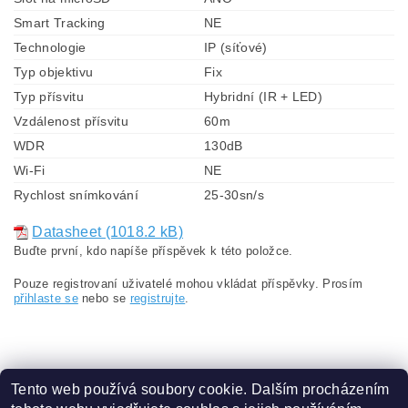
Smart Tracking
NE
Technologie
IP (síťové)
Typ objektivu
Fix
Typ přísvitu
Hybridní (IR + LED)
Vzdálenost přísvitu
60m
WDR
130dB
Wi-Fi
NE
Rychlost snímkování
25-30sn/s
Datasheet (1018.2 kB)
Buďte první, kdo napíše příspěvek k této položce.
Pouze registrovaní uživatelé mohou vkládat příspěvky. Prosím
přihlaste se
nebo se
registrujte
.
Tento web používá soubory cookie. Dalším procházením