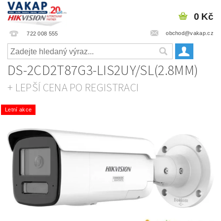
0 Kč
obchod@vakap.cz
722 008 555
DS-2CD2T87G3-LIS2UY/SL(2.8MM)
+ LEPŠÍ CENA PO REGISTRACI
Letní akce