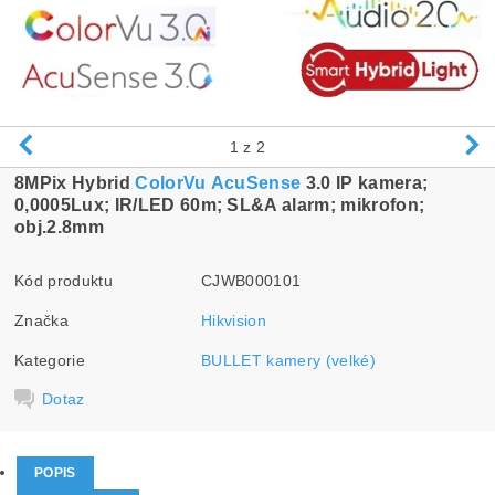
1
z 2
8MPix Hybrid
ColorVu
AcuSense
3.0 IP kamera;
0,0005Lux; IR/LED 60m; SL&A alarm; mikrofon;
obj.2.8mm
Kód produktu
CJWB000101
Značka
Hikvision
Kategorie
BULLET kamery (velké)
Dotaz
POPIS