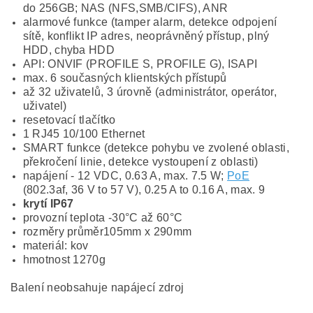
do 256GB; NAS (NFS,SMB/CIFS), ANR
alarmové funkce (tamper alarm, detekce odpojení
sítě, konflikt IP adres, neoprávněný přístup, plný
HDD, chyba HDD
API: ONVIF (PROFILE S, PROFILE G), ISAPI
max. 6 současných klientských přístupů
až 32 uživatelů, 3 úrovně (administrátor, operátor,
uživatel)
resetovací tlačítko
1 RJ45 10/100 Ethernet
SMART funkce (detekce pohybu ve zvolené oblasti,
překročení linie, detekce vystoupení z oblasti)
napájení - 12 VDC, 0.63 A, max. 7.5 W;
PoE
(802.3af, 36 V to 57 V), 0.25 A to 0.16 A, max. 9
krytí IP67
provozní teplota -30°C až 60°C
rozměry průměr105mm x 290mm
materiál: kov
hmotnost 1270g
Balení neobsahuje napájecí zdroj