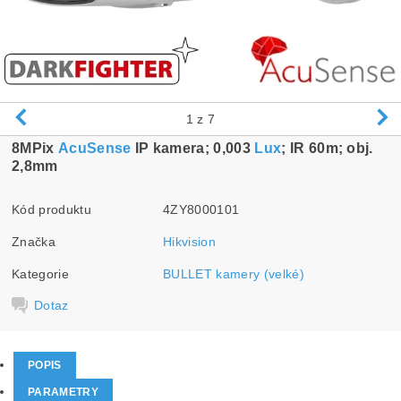
1
z 7
8MPix
AcuSense
IP kamera; 0,003
Lux
; IR 60m; obj.
2,8mm
Kód produktu
4ZY8000101
Značka
Hikvision
Kategorie
BULLET kamery (velké)
Dotaz
POPIS
PARAMETRY