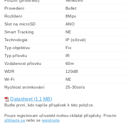
Použití (prostředí)
Venkovní
Provedení
Bullet
Rozlišení
8Mpx
Slot na microSD
ANO
Smart Tracking
NE
Technologie
IP (síťové)
Typ objektivu
Fix
Typ přísvitu
IR
Vzdálenost přísvitu
60m
WDR
120dB
Wi-Fi
NE
Rychlost snímkování
25-30sn/s
Datasheet (1.1 MB)
Buďte první, kdo napíše příspěvek k této položce.
Pouze registrovaní uživatelé mohou vkládat příspěvky. Prosím
přihlaste se
nebo se
registrujte
.