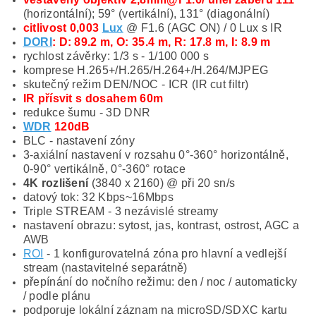
(horizontální); 59° (vertikální), 131° (diagonální)
citlivost 0,003
Lux
@ F1.6 (AGC ON) / 0 Lux s IR
DORI
: D: 89.2 m, O: 35.4 m, R: 17.8 m, I: 8.9 m
rychlost závěrky: 1/3 s - 1/100 000 s
komprese H.265+/H.265/H.264+/H.264/MJPEG
skutečný režim DEN/NOC - ICR (IR cut filtr)
IR přísvit s dosahem 60m
redukce šumu - 3D DNR
WDR
120dB
BLC - nastavení zóny
3-axiální nastavení v rozsahu 0°-360° horizontálně,
0-90° vertikálně, 0°-360° rotace
4K rozlišení
(3840 x 2160) @ při 20 sn/s
datový tok: 32 Kbps~16Mbps
Triple STREAM - 3 nezávislé streamy
nastavení obrazu: sytost, jas, kontrast, ostrost, AGC a
AWB
ROI
- 1 konfigurovatelná zóna pro hlavní a vedlejší
stream (nastavitelné separátně)
přepínání do nočního režimu: den / noc / automaticky
/ podle plánu
podporuje lokální záznam na microSD/SDXC kartu