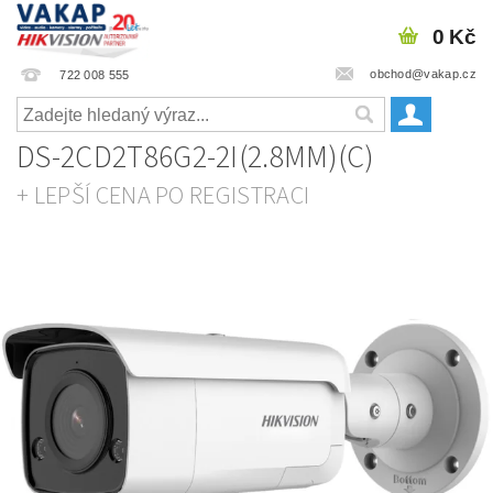
0 Kč
obchod@vakap.cz
722 008 555
DS-2CD2T86G2-2I(2.8MM)(C)
+ LEPŠÍ CENA PO REGISTRACI