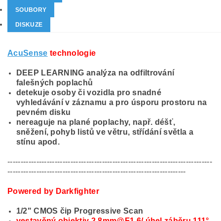
SOUBORY
DISKUZE
AcuSense
technologie
DEEP LEARNING analýza na odfiltrování
falešných poplachů
detekuje osoby či vozidla pro snadné
vyhledávání v záznamu a pro úsporu prostoru na
pevném disku
nereaguje na plané poplachy, např. déšť,
sněžení, pohyb listů ve větru, střídání světla a
stínu apod.
------------------------------------------------------------------------------
--------------------------------------------------------------------
Powered by Darkfighter
1/2" CMOS čip Progressive Scan
vestavěný objektiv 2,8mm@F1.6/ úhel záběru 111°