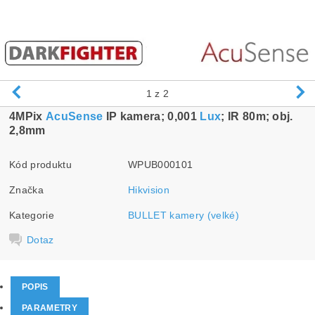
1
z 2
4MPix
AcuSense
IP kamera; 0,001
Lux
; IR 80m; obj.
2,8mm
Kód produktu
WPUB000101
Značka
Hikvision
Kategorie
BULLET kamery (velké)
Dotaz
POPIS
PARAMETRY