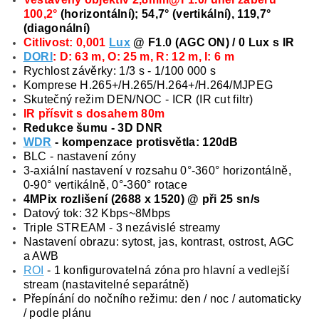
100,2°
(horizontální); 54,7° (vertikální), 119,7°
(diagonální)
Citlivost: 0,001
Lux
@ F1.0 (AGC ON) / 0 Lux s IR
DORI
: D: 63 m, O: 25 m, R: 12 m, I: 6 m
Rychlost závěrky: 1/3 s - 1/100 000 s
Komprese H.265+/H.265/H.264+/H.264/MJPEG
Skutečný režim DEN/NOC - ICR (IR cut filtr)
IR přísvit s dosahem 80m
Redukce šumu - 3D DNR
WDR
- kompenzace protisvětla: 120dB
BLC - nastavení zóny
3-axiální nastavení v rozsahu 0°-360° horizontálně,
0-90° vertikálně, 0°-360° rotace
4MPix rozlišení (2688 x 1520) @ při 25 sn/s
Datový tok: 32 Kbps~8Mbps
Triple STREAM - 3 nezávislé streamy
Nastavení obrazu: sytost, jas, kontrast, ostrost, AGC
a AWB
ROI
- 1 konfigurovatelná zóna pro hlavní a vedlejší
stream (nastavitelné separátně)
Přepínání do nočního režimu: den / noc / automaticky
/ podle plánu