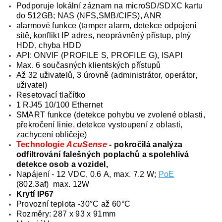
Podporuje lokální záznam na microSD/SDXC kartu
do 512GB; NAS (NFS,SMB/CIFS), ANR
alarmové funkce (tamper alarm, detekce odpojení
sítě, konflikt IP adres, neoprávněný přístup, plný
HDD, chyba HDD
API: ONVIF (PROFILE S, PROFILE G), ISAPI
Max. 6 současných klientských přístupů
Až 32 uživatelů, 3 úrovně (administrátor, operátor,
uživatel)
Resetovací tlačítko
1 RJ45 10/100 Ethernet
SMART funkce (detekce pohybu ve zvolené oblasti,
překročení linie, detekce vystoupení z oblasti,
zachycení obličeje)
Technologie
AcuSense
- pokročilá analýza
odfiltrování falešných poplachů a spolehlivá
detekce osob a vozidel,
Napájení - 12 VDC, 0.6 A, max. 7.2 W;
PoE
(802.3af) max. 12W
Krytí IP67
Provozní teplota -30°C až 60°C
Rozměry: 287 x 93 x 91mm