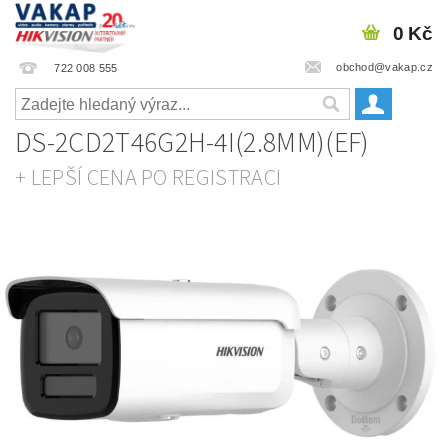
0 Kč
obchod@vakap.cz
722 008 555
DS-2CD2T46G2H-4I(2.8MM)(EF)
+ LEPŠÍ CENA PO REGISTRACI