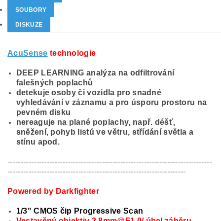
SOUBORY
DISKUZE
AcuSense
technologie
DEEP LEARNING analýza na odfiltrování
falešných poplachů
detekuje osoby či vozidla pro snadné
vyhledávání v záznamu a pro úsporu prostoru na
pevném disku
nereaguje na plané poplachy, např. déšť,
sněžení, pohyb listů ve větru, střídání světla a
stínu apod.
------------------------------------------------------------------------------
--------------------------------------------------------------------
Powered by Darkfighter
1/3" CMOS čip Progressive Scan
Vestavěný objektiv 2,8mm@F1.0/ úhel záběru