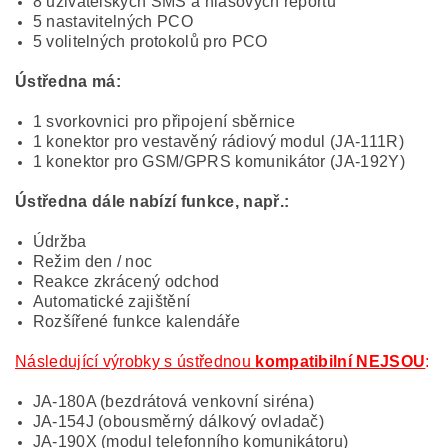
8 uživatelských SMS a hlasových reportů
5 nastavitelných PCO
5 volitelných protokolů pro PCO
Ústředna má:
1 svorkovnici pro připojení sběrnice
1 konektor pro vestavěný rádiový modul (JA-111R)
1 konektor pro GSM/GPRS komunikátor (JA-192Y)
Ústředna dále nabízí funkce, např.:
Údržba
Režim den / noc
Reakce zkrácený odchod
Automatické zajištění
Rozšířené funkce kalendáře
Následující výrobky s ústřednou
kompatibilní NEJSOU
:
JA-180A (bezdrátová venkovní siréna)
JA-154J (obousměrný dálkový ovladač)
JA-190X (modul telefonního komunikátoru)