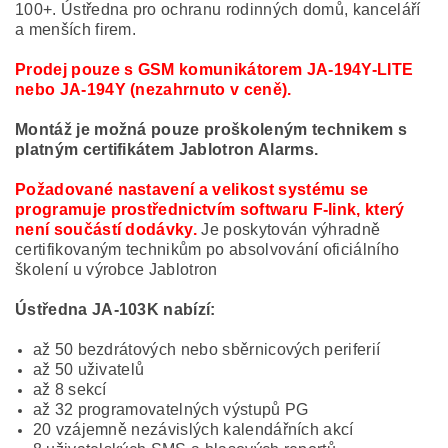
100+. Ústředna pro ochranu rodinných domů, kanceláří
a menších firem.
Prodej pouze s GSM komunikátorem JA-194Y-LITE
nebo JA-194Y (nezahrnuto v ceně).
Montáž je možná pouze proškoleným technikem s
platným certifikátem Jablotron Alarms.
Požadované nastavení a velikost systému se
programuje prostřednictvím softwaru F-link, který
není součástí dodávky.
Je poskytován výhradně
certifikovaným technikům po absolvování oficiálního
školení u výrobce Jablotron
Ústředna JA-103K nabízí:
až 50 bezdrátových nebo sběrnicových periferií
až 50 uživatelů
až 8 sekcí
až 32 programovatelných výstupů PG
20 vzájemně nezávislých kalendářních akcí