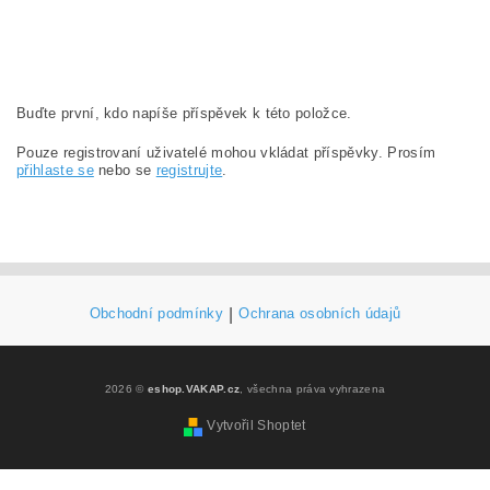
Buďte první, kdo napíše příspěvek k této položce.
Pouze registrovaní uživatelé mohou vkládat příspěvky. Prosím
přihlaste se
nebo se
registrujte
.
Obchodní podmínky
|
Ochrana osobních údajů
2026 ©
eshop.VAKAP.cz
, všechna práva vyhrazena
Vytvořil Shoptet