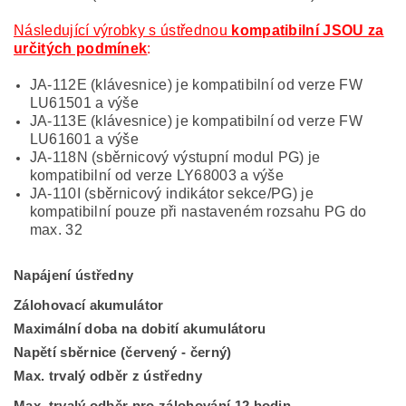
Následující výrobky s ústřednou
kompatibilní JSOU za
určitých podmínek
:
JA-112E (klávesnice) je kompatibilní od verze FW
LU61501 a výše
JA-113E (klávesnice) je kompatibilní od verze FW
LU61601 a výše
JA-118N (sběrnicový výstupní modul PG) je
kompatibilní od verze LY68003 a výše
JA-110I (sběrnicový indikátor sekce/PG) je
kompatibilní pouze při nastaveném rozsahu PG do
max. 32
Napájení ústředny
Zálohovací akumulátor
Maximální doba na dobití akumulátoru
Napětí sběrnice (červený - černý)
Max. trvalý odběr z ústředny