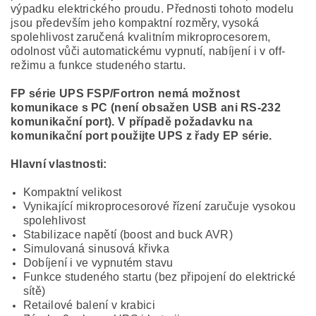
výpadku elektrického proudu. Přednosti tohoto modelu
jsou především jeho kompaktní rozměry, vysoká
spolehlivost zaručená kvalitním mikroprocesorem,
odolnost vůči automatickému vypnutí, nabíjení i v off-
režimu a funkce studeného startu.
FP série UPS FSP/Fortron nemá možnost
komunikace s PC (není obsažen USB ani RS-232
komunikační port). V případě požadavku na
komunikační port použijte UPS z řady EP série.
Hlavní vlastnosti:
Kompaktní velikost
Vynikající mikroprocesorové řízení zaručuje vysokou
spolehlivost
Stabilizace napětí (boost and buck AVR)
Simulovaná sinusová křivka
Dobíjení i ve vypnutém stavu
Funkce studeného startu (bez připojení do elektrické
sítě)
Retailové balení v krabici