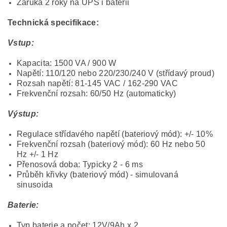
Záruka 2 roky na UPS i baterii
Technická specifikace:
Vstup:
Kapacita: 1500 VA / 900 W
Napětí: 110/120 nebo 220/230/240 V (střídavý proud)
Rozsah napětí: 81-145 VAC / 162-290 VAC
Frekvenční rozsah: 60/50 Hz (automaticky)
Výstup:
Regulace střídavého napětí (bateriový mód): +/- 10%
Frekvenční rozsah (bateriový mód): 60 Hz nebo 50
Hz +/- 1 Hz
Přenosová doba: Typicky 2 - 6 ms
Průběh křivky (bateriový mód) - simulovaná
sinusoida
Baterie:
Typ baterie a počet: 12V/9Ah x 2