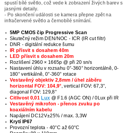
spustí bílé světlo, což vede k zobrazení živých barev s
jasnými detaily.
- Po skončení události se kamera přepne zpět na
infračervené světlo a černobílé snímání.
5MP CMOS čip Progressive Scan
Skutečný režim DEN/NOC - ICR (IR cut filtr)
DNR - digitální redukce šumu
IR přísvit s dosahem 40m
LED přísvit s dosahem 20m
Rozlišení 2960 × 1665p @ při 20 sn/s
Nastavení úhlu v rozsahu 0°-360° horizontálně, 0-
180° vertikálně, 0°-360° rotace
Vestavěný objektiv 2,8mm / úhel záběru
horizontal FOV: 104,9°
, vertical FOV: 67,3°,
diagonal FOV: 129,8°
Citlivost 0,01
Lux
@ F1.6 (AGC ON) / 0Lux při IR
Vestavěný mikrofon - přenos zvuku po
koaxiálním kabelu
Napájení DC12V±25% / max. 3,3W
Krytí IP67
Provozní teplota - 40°C až 60°C