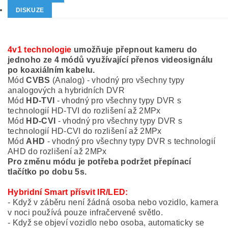
DISKUZE
4v1 technologie
umožňuje přepnout kameru do
jednoho ze 4 módů využívající přenos videosignálu
po koaxiálním kabelu.
Mód
CVBS
(Analog) - vhodný pro všechny typy
analogových a hybridních DVR
Mód
HD-TVI
- vhodný pro všechny typy DVR s
technologií HD-TVI do rozlišení až 2MPx
Mód
HD-CVI
- vhodný pro všechny typy DVR s
technologií HD-CVI do rozlišení až 2MPx
Mód
AHD
- vhodný pro všechny typy DVR s technologií
AHD do rozlišení až 2MPx
Pro změnu módu je potřeba podržet přepínací
tlačítko po dobu 5s.
Hybridní Smart přísvit IR/LED:
- Když v záběru není žádná osoba nebo vozidlo, kamera
v noci používá pouze infračervené světlo.
- Když se objeví vozidlo nebo osoba, automaticky se