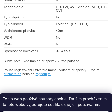
Smart Tracking
NE
Technologie
HD-TVI, 4v1, Analog, AHD, HD-
CVI
Typ objektivu
Fix
Typ přísvitu
Hybridní (IR + LED)
Vzdálenost přísvitu
40m
WDR
Ne
Wi-Fi
NE
Rychlost snímkování
0-24sn/s
Buďte první, kdo napíše příspěvek k této položce.
Pouze registrovaní uživatelé mohou vkládat příspěvky. Prosím
přihlaste se
nebo se
registrujte
.
Tento web používá soubory cookie. Dalším procházením
tohoto webu vyjadřujete souhlas s jejich používáním.
Obchodní podmínky
|
Ochrana osobních údajů