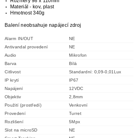
Rozměry 98 x 110mm
Materiál - kov, plast
Hmotnost 340g
Balení neobsahuje napájecí zdroj
Alarm IN/OUT
NE
Antivandal provedení
NE
Audio
Mikrofon
Barva
Bílá
Citlivost
Standardní: 0,09-0,01Lux
IP krytí
IP67
Napájení
12VDC
Objektiv
2,8mm
Použití (prostředí)
Venkovní
Provedení
Turret
Rozlišení
5Mpx
Slot na microSD
NE