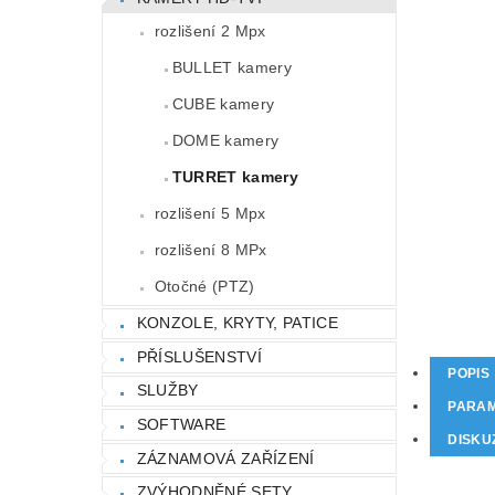
rozlišení 2 Mpx
BULLET kamery
CUBE kamery
DOME kamery
TURRET kamery
rozlišení 5 Mpx
rozlišení 8 MPx
Otočné (PTZ)
KONZOLE, KRYTY, PATICE
PŘÍSLUŠENSTVÍ
POPIS
SLUŽBY
PARA
SOFTWARE
DISKU
ZÁZNAMOVÁ ZAŘÍZENÍ
ZVÝHODNĚNÉ SETY