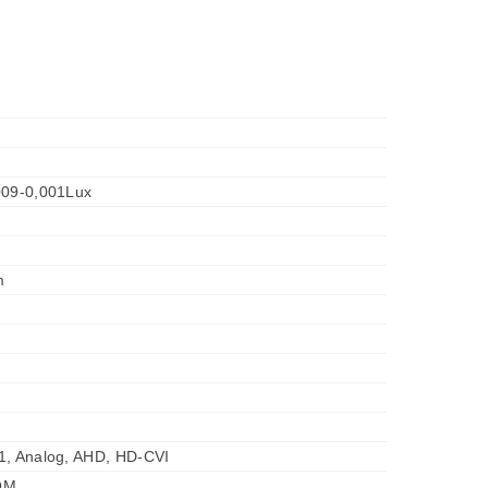
009-0,001Lux
m
1, Analog, AHD, HD-CVI
OM