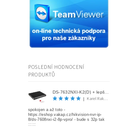
POSLEDNÍ HODNOCENÍ
PRODUKTŮ
DS-7632NXI-K2(D) + lepší cena po registraci
Karel Rakovec
|
spokojen a až toto -
https://eshop.vakap.cz/hikvision-nvr-ip-
8/ds-7608nxi-i2-8p-vpro/ - bude s 32p tak
::::::