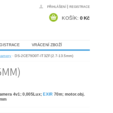
|
PŘIHLÁŠENÍ
REGISTRACE
KOŠÍK:
0 Kč
GISTRACE
VRÁCENÍ ZBOŽÍ
kamery
DS-2CE79D0T-IT3ZF(2.7-13.5mm)
.5MM)
amera 4v1; 0,005Lux;
EXIR
70m; motor.obj.
5mm