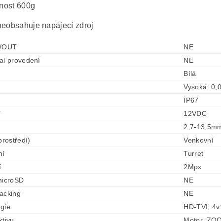
nost 600g
neobsahuje napájecí zdroj
N/OUT
NE
al provedení
NE
Bílá
Vysoká: 0,
IP67
í
12VDC
2,7-13,5m
prostředí)
Venkovní
ní
Turret
í
2Mpx
microSD
NE
acking
NE
gie
HD-TVI, 4v
ktivu
Motor. ZO