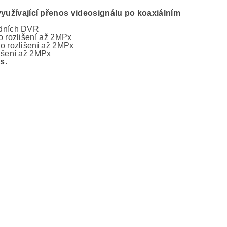
užívající přenos videosignálu po koaxiálním
idních DVR
o rozlišení až 2MPx
o rozlišení až 2MPx
išení až 2MPx
s.