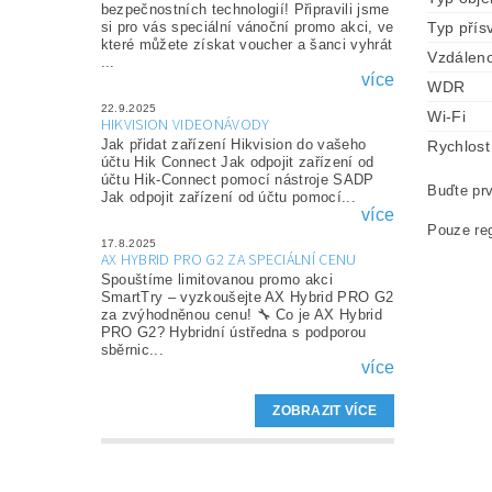
bezpečnostních technologií! Připravili jsme
Typ přísv
si pro vás speciální vánoční promo akci, ve
které můžete získat voucher a šanci vyhrát
Vzdáleno
...
více
WDR
22.9.2025
Wi-Fi
HIKVISION VIDEONÁVODY
Jak přidat zařízení Hikvision do vašeho
Rychlost
účtu Hik Connect Jak odpojit zařízení od
účtu Hik-Connect pomocí nástroje SADP
Buďte prv
Jak odpojit zařízení od účtu pomocí...
více
Pouze reg
17.8.2025
AX HYBRID PRO G2 ZA SPECIÁLNÍ CENU
Spouštíme limitovanou promo akci
SmartTry – vyzkoušejte AX Hybrid PRO G2
za zvýhodněnou cenu! 🔧 Co je AX Hybrid
PRO G2? Hybridní ústředna s podporou
sběrnic...
více
ZOBRAZIT VÍCE