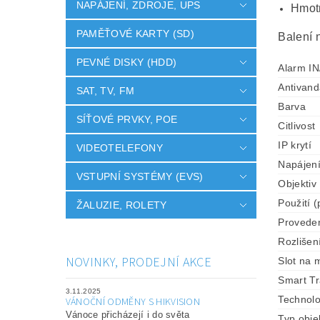
NAPÁJENÍ, ZDROJE, UPS
Hmot
PAMĚŤOVÉ KARTY (SD)
Balení 
PEVNÉ DISKY (HDD)
Alarm I
Antivand
SAT, TV, FM
Barva
SÍŤOVÉ PRVKY, POE
Citlivost
IP krytí
VIDEOTELEFONY
Napájen
VSTUPNÍ SYSTÉMY (EVS)
Objektiv
Použití (
ŽALUZIE, ROLETY
Provede
Rozlišen
NOVINKY, PRODEJNÍ AKCE
Slot na 
Smart Tr
3.11.2025
Technolo
VÁNOČNÍ ODMĚNY S HIKVISION
Vánoce přicházejí i do světa
Typ obje