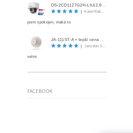
DS-2CD1127G2H-LIU(2.8mm) + lepší cena po registraci
Karel Rakovec
|
jsem spokojen, maká to
JA-111ST-A + lepší cena po registraci
Jaroslav Spěváček
|
velmi
FACEBOOK