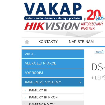
KONTAKTY
NAPIŠTE NÁM
SLOVNÍK POJMŮ
VELKOOBCHOD
Domů
AKCE
DS
VELKÁ LETNÍ AKCE
VÝPRODEJ
+ LEP
KAMEROVÉ SYSTÉMY
KAMERY IP
KAMERY IP PROFI
KAMERY HD-TVI