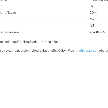
itu
IR
st přísvitu
70m
Ne
NE
 snímkování
25-30sn/s
ní, kdo napíše příspěvek k této položce.
istrovaní uživatelé mohou vkládat příspěvky. Prosím
přihlaste se
nebo 