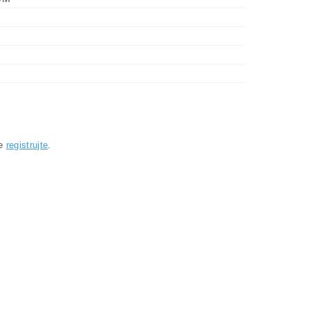
se
registrujte
.