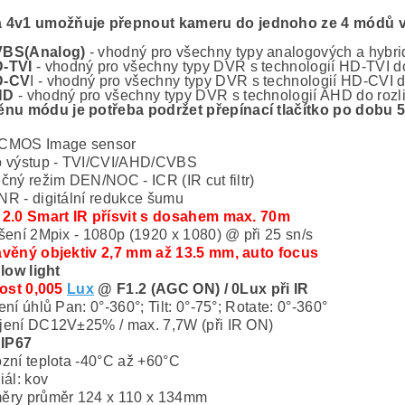
 4v1 umožňuje přepnout kameru do jednoho ze 4 módů vy
BS(Analog)
- vhodný pro všechny typy analogových a hybr
-TVI
- vhodný pro všechny typy DVR s technologií HD-TVI d
D-CV
I - vhodný pro všechny typy DVR s technologií HD-CVI d
HD
- vhodný pro všechny typy DVR s technologií AHD do rozl
nu módu je potřeba podržet přepínací tlačítko po dobu 5
CMOS Image sensor
o výstup - TVI/CVI/AHD/CVBS
čný režim DEN/NOC - ICR (IR cut filtr)
R - digitální redukce šumu
2.0 Smart IR přísvit s dosahem max. 70m
šení 2Mpix - 1080p (1920 x 1080) @ při 25 sn/s
věný objektiv 2,7 mm až 13.5 mm, auto focus
 low light
vost 0,005
Lux
@ F1.2 (AGC ON) / 0Lux při IR
ení úhlů Pan: 0°-360°; Tilt: 0°-75°; Rotate: 0°-360°
ení DC12V±25% / max. 7,7W (při IR ON)
 IP67
zní teplota -40°C až +60°C
iál: kov
ěry průměr 124 x 110 x 134mm