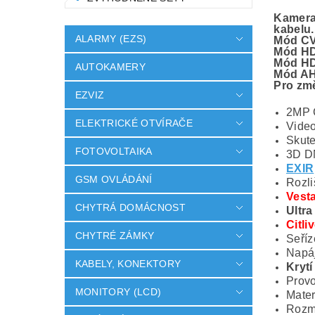
Kamera
kabelu.
ALARMY (EZS)
Mód CV
Mód HD
Mód H
AUTOKAMERY
Mód A
Pro změ
EZVIZ
2MP 
ELEKTRICKÉ OTVÍRAČE
Vide
Skute
FOTOVOLTAIKA
3D DN
EXIR
GSM OVLÁDÁNÍ
Rozli
Vesta
CHYTRÁ DOMÁCNOST
Ultra
Citli
CHYTRÉ ZÁMKY
Seříz
Napáj
KABELY, KONEKTORY
Krytí
Provo
MONITORY (LCD)
Mater
Rozm