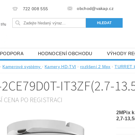
obchod@vakap.cz
722 008 555
PODPORA
HODNOCENÍ OBCHODU
VÝHODY RE
Kamerové systémy
Kamery HD-TVI
rozlišení 2 Mpx
TURRET 
-2CE79D0T-IT3ZF(2.7-13
ŠÍ CENA PO REGISTRACI
2MPix k
2,7-13,