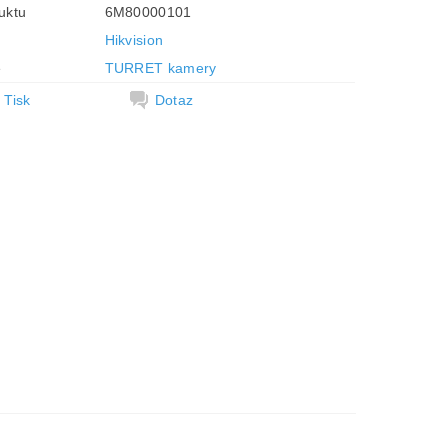
uktu
6M80000101
Hikvision
e
TURRET kamery
Tisk
Dotaz