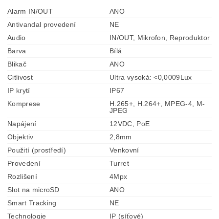
Alarm IN/OUT
ANO
Antivandal provedení
NE
Audio
IN/OUT, Mikrofon, Reproduktor
Barva
Bílá
Blikač
ANO
Citlivost
Ultra vysoká: <0,0009Lux
IP krytí
IP67
Komprese
H.265+, H.264+, MPEG-4, M-
JPEG
Napájení
12VDC, PoE
Objektiv
2,8mm
Použití (prostředí)
Venkovní
Provedení
Turret
Rozlišení
4Mpx
Slot na microSD
ANO
Smart Tracking
NE
Technologie
IP (síťové)