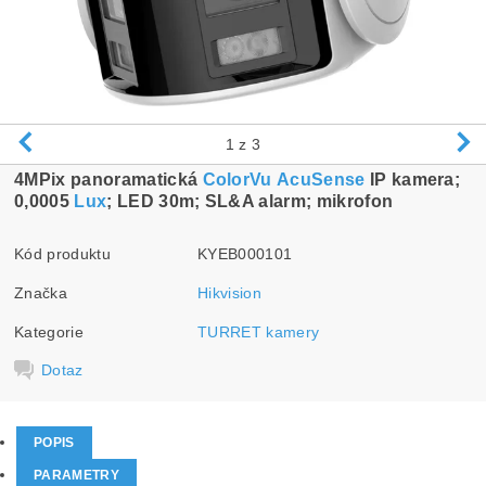
1
z 3
4MPix panoramatická
ColorVu
AcuSense
IP kamera;
0,0005
Lux
; LED 30m; SL&A alarm; mikrofon
Kód produktu
KYEB000101
Značka
Hikvision
Kategorie
TURRET kamery
Dotaz
POPIS
PARAMETRY