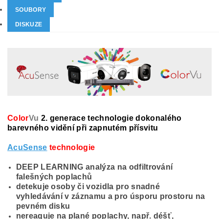
SOUBORY
DISKUZE
Color
Vu
2. generace technologie
dokonalého
barevného vidění při zapnutém přísvitu
AcuSense
technologie
DEEP LEARNING analýza na odfiltrování
falešných poplachů
detekuje osoby či vozidla pro snadné
vyhledávání v záznamu a pro úsporu prostoru na
pevném disku
nereaguje na plané poplachy, např. déšť,