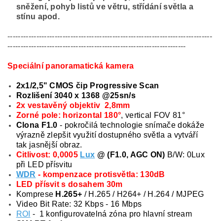
sněžení, pohyb listů ve větru, střídání světla a
stínu apod.
------------------------------------------------------------------------------
--------------------------------------------------------------------
Speciální panoramatická kamera
2x1/2,5" CMOS čip Progressive Scan
Rozlišení 3040 x 1368 @25sn/s
2x vestavěný objektiv 2,8mm
Zorné pole: horizontal 180°
, vertical FOV 81°
Clona F1.0
- pokročilá technologie snímače dokáže
výrazně zlepšit využití dostupného světla a vytváří
tak jasnější obraz.
Citlivost: 0,0005
Lux
@ (F1.0, AGC ON)
B/W: 0Lux
při LED přísvitu
WDR
- kompenzace protisvětla: 130dB
LED přísvit s dosahem 30m
Komprese
H.265+
/ H.265 / H264+ / H.264 / MJPEG
Video Bit Rate: 32 Kbps - 16 Mbps
ROI
- 1 konfigurovatelná zóna pro hlavní stream