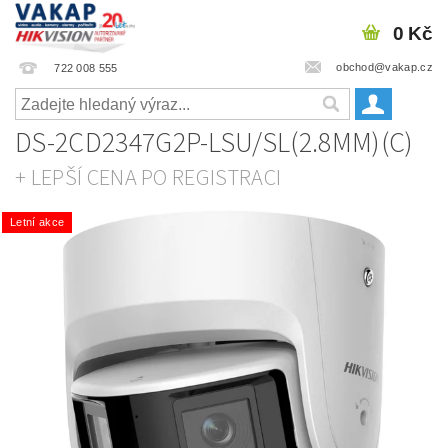
0 Kč
obchod@vakap.cz
722 008 555
DS-2CD2347G2P-LSU/SL(2.8MM)(C)
+ LEPŠÍ CENA PO REGISTRACI
Letní akce