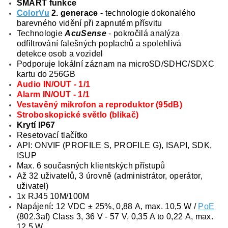
SMART funkce
ColorVu
2. generace -
technologie dokonalého
barevného vidění při zapnutém přísvitu
Technologie
AcuSense
- pokročilá analýza
odfiltrování falešných poplachů a spolehlivá
detekce osob a vozidel
Podporuje lokální záznam na microSD/SDHC/SDXC
kartu do 256GB
Audio IN/OUT - 1/1
Alarm IN/OUT - 1/1
Vestavěný mikrofon a reproduktor (95dB)
Stroboskopické světlo (blikač)
Krytí IP67
Resetovací tlačítko
API: ONVIF (PROFILE S, PROFILE G), ISAPI, SDK,
ISUP
Max. 6 současných klientských přístupů
Až 32 uživatelů, 3 úrovně (administrátor, operátor,
uživatel)
1x RJ45 10M/100M
Napájení
:
12 VDC ± 25%, 0,88 A, max. 10,5 W /
PoE
(802.3af) Class 3, 36 V - 57 V, 0,35 A to 0,22 A, max.
12,5 W